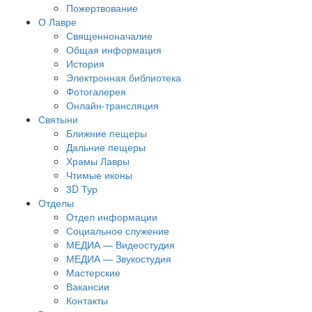
Пожертвование
О Лавре
Священноначалие
Общая информация
История
Электронная библиотека
Фотогалерея
Онлайн-трансляция
Святыни
Ближние пещеры
Дальние пещеры
Храмы Лавры
Чтимые иконы
3D Тур
Отделы
Отдел информации
Социальное служение
МЕДИА — Видеостудия
МЕДИА — Звукостудия
Мастерские
Вакансии
Контакты