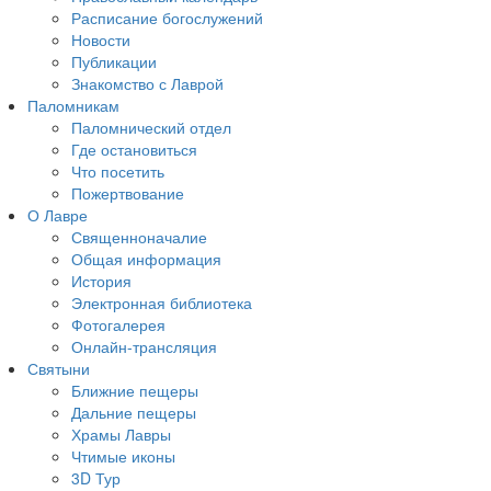
Расписание богослужений
Новости
Публикации
Знакомство с Лаврой
Паломникам
Паломнический отдел
Где остановиться
Что посетить
Пожертвование
О Лавре
Священноначалие
Общая информация
История
Электронная библиотека
Фотогалерея
Онлайн-трансляция
Святыни
Ближние пещеры
Дальние пещеры
Храмы Лавры
Чтимые иконы
3D Тур