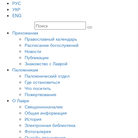
РУС
УКР
ENG
Прихожанам
Православный календарь
Расписание богослужений
Новости
Публикации
Знакомство с Лаврой
Паломникам
Паломнический отдел
Где остановиться
Что посетить
Пожертвование
О Лавре
Священноначалие
Общая информация
История
Электронная библиотека
Фотогалерея
Онлайн-трансляция