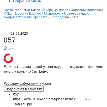
Вопросы и ответы
нлайн трансляция |
12 сентября
Свято-Успенська Києво-Печерська Лавра (чоловічий монастир)
УПЦ
/
Новости
/
Важное
/
Митрополит Павел возглавил
Название трансляции
Акафист Успению Пресвятой Богородицы
/
057
29.03.2023
057
Если вы нашли ошибку, пожалуйста, выделите фрагмент
текста и нажмите
Ctrl+Enter
.
Редакция сайта www.lavra.ua
Поделиться в соцсетях
057
https://lavra.ua/wp-content/uploads/2023/03/057-7-
150x150.jpg