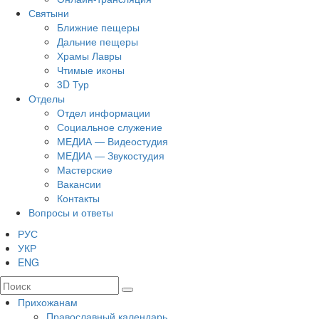
Святыни
Ближние пещеры
Дальние пещеры
Храмы Лавры
Чтимые иконы
3D Тур
Отделы
Отдел информации
Социальное служение
МЕДИА — Видеостудия
МЕДИА — Звукостудия
Мастерские
Вакансии
Контакты
Вопросы и ответы
РУС
УКР
ENG
Прихожанам
Православный календарь