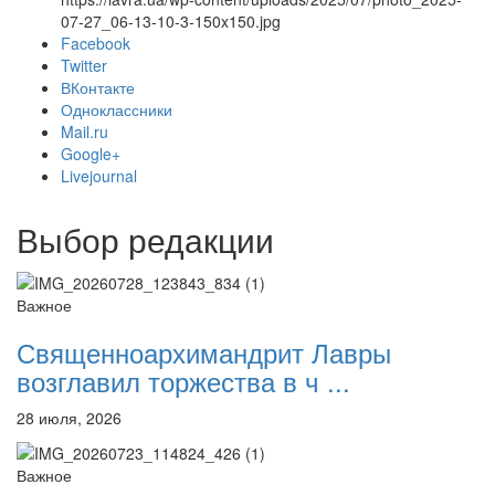
07-27_06-13-10-3-150x150.jpg
Facebook
Twitter
ВКонтакте
Онлайн трансляции
Веб-камеры
Одноклассники
12 сентября 2015
Название трансляции
Mail.ru
12 сентября 2015
Название трансляции
Google+
12 сентября 2015
Название трансляции
Livejournal
12 сентября 2015
Название трансляции
12 сентября 2015
Название трансляции
Выбор редакции
12 сентября 2015
Название трансляции
12 сентября 2015
Название трансляции
12 сентября 2015
Название трансляции
Важное
Перейти к архиву
Священноархимандрит Лавры
возглавил торжества в ч ...
28 июля, 2026
Важное