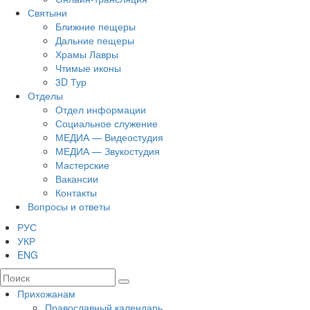
Святыни
Ближние пещеры
Дальние пещеры
Храмы Лавры
Чтимые иконы
3D Тур
Отделы
Отдел информации
Социальное служение
МЕДИА — Видеостудия
МЕДИА — Звукостудия
Мастерские
Вакансии
Контакты
Вопросы и ответы
РУС
УКР
ENG
Прихожанам
Православный календарь