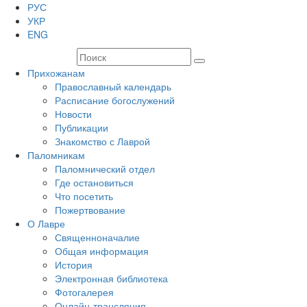
РУС
УКР
ENG
Прихожанам
Православный календарь
Расписание богослужений
Новости
Публикации
Знакомство с Лаврой
Паломникам
Паломнический отдел
Где остановиться
Что посетить
Пожертвование
О Лавре
Священноначалие
Общая информация
История
Электронная библиотека
Фотогалерея
Онлайн-трансляция