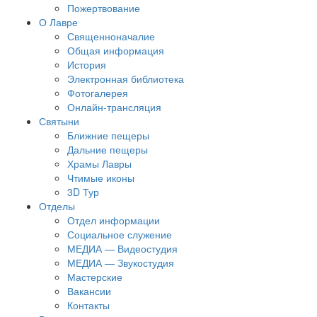
Пожертвование
О Лавре
Священноначалие
Общая информация
История
Электронная библиотека
Фотогалерея
Онлайн-трансляция
Святыни
Ближние пещеры
Дальние пещеры
Храмы Лавры
Чтимые иконы
3D Тур
Отделы
Отдел информации
Социальное служение
МЕДИА — Видеостудия
МЕДИА — Звукостудия
Мастерские
Вакансии
Контакты