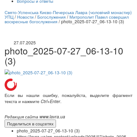
Вопросы и ответы
нлайн трансляция |
12 сентября
Свято-Успенська Києво-Печерська Лавра (чоловічий монастир)
УПЦ
/
Новости
/
Богослужения
/
Митрополит Павел совершил
Название трансляции
воскресные богослужения
/
photo_2025-07-27_06-13-10 (3)
27.07.2025
photo_2025-07-27_06-13-10
(3)
Если вы нашли ошибку, пожалуйста, выделите фрагмент
текста и нажмите
Ctrl+Enter
.
Редакция сайта www.lavra.ua
Поделиться в соцсетях
photo_2025-07-27_06-13-10 (3)
https://lavra.ua/wp-content/uploads/2025/07/photo_2025-