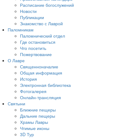
Расписание богослужений
Новости
Публикации
Знакомство с Лаврой
Паломникам
Паломнический отдел
Где остановиться
Что посетить
Пожертвование
О Лавре
Священноначалие
Общая информация
История
Электронная библиотека
Фотогалерея
Онлайн-трансляция
Святыни
Ближние пещеры
Дальние пещеры
Храмы Лавры
Чтимые иконы
3D Тур