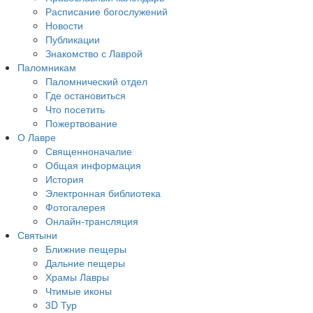
Расписание богослужений
Новости
Публикации
Знакомство с Лаврой
Паломникам
Паломнический отдел
Где остановиться
Что посетить
Пожертвование
О Лавре
Священноначалие
Общая информация
История
Электронная библиотека
Фотогалерея
Онлайн-трансляция
Святыни
Ближние пещеры
Дальние пещеры
Храмы Лавры
Чтимые иконы
3D Тур