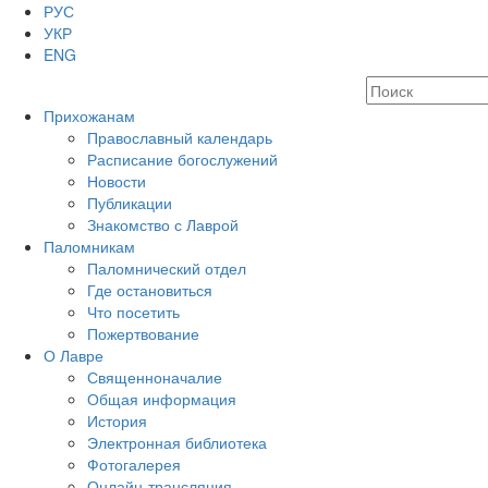
РУС
УКР
ENG
Прихожанам
Православный календарь
Расписание богослужений
Новости
Публикации
Знакомство с Лаврой
Паломникам
Паломнический отдел
Где остановиться
Что посетить
Пожертвование
О Лавре
Священноначалие
Общая информация
История
Электронная библиотека
Фотогалерея
Онлайн-трансляция