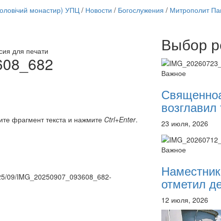
чоловічий монастир) УПЦ
/
Новости
/
Богослужения
/
Митрополит Па
Выбор р
Онлайн трансляции
сия для печати
12 сентября 2015
Назван
608_682
12 сентября 2015
Назван
Важное
12 сентября 2015
Назван
12 сентября 2015
Назван
Священно
12 сентября 2015
Назван
возглавил 
12 сентября 2015
Назван
12 сентября 2015
Назван
ите фрагмент текста и нажмите
Ctrl+Enter
.
23 июля, 2026
12 сентября 2015
Назван
Перейти к архиву
Важное
Наместник
/2025/09/IMG_20250907_093608_682-
отметил де
12 июля, 2026