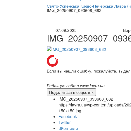
нлайн трансляция |
12 сентября
Свято-Успенська Києво-Печерська Лавра (
IMG_20250907_093608_682
Название трансляции
07.09.2025
Вер
IMG_20250907_093
Если вы нашли ошибку, пожалуйста, выдел
Редакция сайта www.lavra.ua
Поделиться в соцсетях
IMG_20250907_093608_682
https://lavra.ua/wp-content/uploads
150x150.jpg
Facebook
Twitter
ВКонтакте