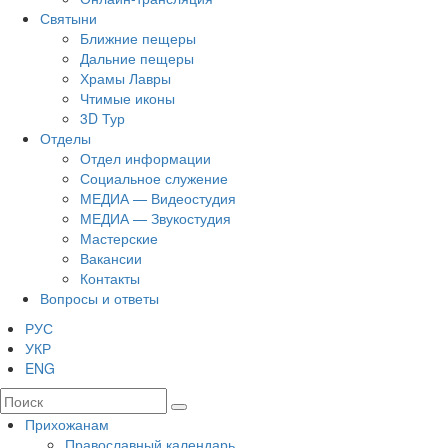
Святыни
Ближние пещеры
Дальние пещеры
Храмы Лавры
Чтимые иконы
3D Тур
Отделы
Отдел информации
Социальное служение
МЕДИА — Видеостудия
МЕДИА — Звукостудия
Мастерские
Вакансии
Контакты
Вопросы и ответы
РУС
УКР
ENG
Прихожанам
Православный календарь