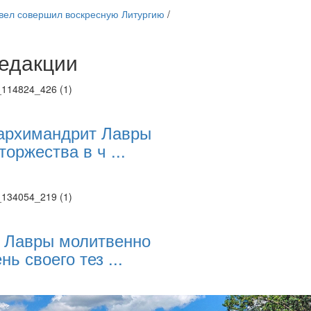
вел совершил воскресную Литургию
/
едакции
Веб-камеры
ие трансляции
ие трансляции
ие трансляции
ие трансляции
архимандрит Лавры
ие трансляции
торжества в ч ...
ие трансляции
ие трансляции
ие трансляции
 Лавры молитвенно
нь своего тез ...