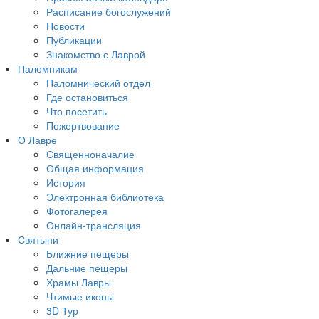
Расписание богослужений
Новости
Публикации
Знакомство с Лаврой
Паломникам
Паломнический отдел
Где остановиться
Что посетить
Пожертвование
О Лавре
Священноначалие
Общая информация
История
Электронная библиотека
Фотогалерея
Онлайн-трансляция
Святыни
Ближние пещеры
Дальние пещеры
Храмы Лавры
Чтимые иконы
3D Тур