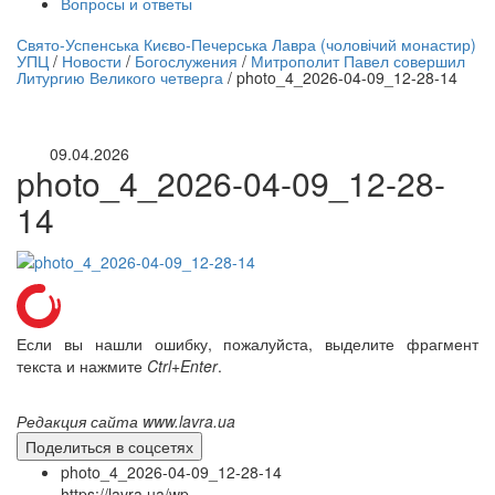
Вопросы и ответы
нлайн трансляция |
12 сентября
Свято-Успенська Києво-Печерська Лавра (чоловічий монастир)
УПЦ
/
Новости
/
Богослужения
/
Митрополит Павел совершил
Название трансляции
Литургию Великого четверга
/
photo_4_2026-04-09_12-28-14
09.04.2026
photo_4_2026-04-09_12-28-
14
Если вы нашли ошибку, пожалуйста, выделите фрагмент
текста и нажмите
Ctrl+Enter
.
Редакция сайта www.lavra.ua
Поделиться в соцсетях
photo_4_2026-04-09_12-28-14
https://lavra.ua/wp-