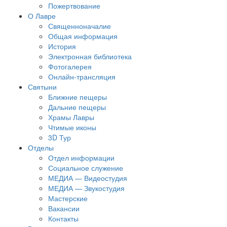
Пожертвование
О Лавре
Священноначалие
Общая информация
История
Электронная библиотека
Фотогалерея
Онлайн-трансляция
Святыни
Ближние пещеры
Дальние пещеры
Храмы Лавры
Чтимые иконы
3D Тур
Отделы
Отдел информации
Социальное служение
МЕДИА — Видеостудия
МЕДИА — Звукостудия
Мастерские
Вакансии
Контакты