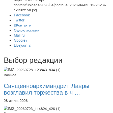
content/uploads/2026/04/photo_4_2026-04-09_12-28-14-
1-150x150.jpg
Facebook
Twitter
Онлайн трансляции
Веб-камеры
ВКонтакте
12 сентября 2015
Название трансляции
Одноклассники
12 сентября 2015
Название трансляции
Mail.ru
12 сентября 2015
Название трансляции
Google+
12 сентября 2015
Название трансляции
Livejournal
12 сентября 2015
Название трансляции
12 сентября 2015
Название трансляции
Выбор редакции
12 сентября 2015
Название трансляции
12 сентября 2015
Название трансляции
Перейти к архиву
Важное
Священноархимандрит Лавры
возглавил торжества в ч ...
28 июля, 2026