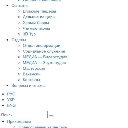
Святыни
Ближние пещеры
Дальние пещеры
Храмы Лавры
Чтимые иконы
3D Тур
Отделы
Отдел информации
Социальное служение
МЕДИА — Видеостудия
МЕДИА — Звукостудия
Мастерские
Вакансии
Контакты
Вопросы и ответы
РУС
УКР
ENG
Прихожанам
Православный календарь