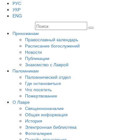
РУС
УКР
ENG
Прихожанам
Православный календарь
Расписание богослужений
Новости
Публикации
Знакомство с Лаврой
Паломникам
Паломнический отдел
Где остановиться
Что посетить
Пожертвование
О Лавре
Священноначалие
Общая информация
История
Электронная библиотека
Фотогалерея
Онлайн-трансляция