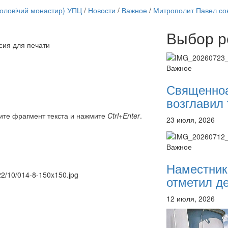
чоловічий монастир) УПЦ
/
Новости
/
Важное
/
Митрополит Павел со
Выбор р
сия для печати
Онлайн трансляции
12 сентября 2015
Назван
Важное
12 сентября 2015
Назван
12 сентября 2015
Назван
Священно
12 сентября 2015
Назван
возглавил 
12 сентября 2015
Назван
12 сентября 2015
Назван
ите фрагмент текста и нажмите
Ctrl+Enter
.
23 июля, 2026
12 сентября 2015
Назван
12 сентября 2015
Назван
Перейти к архиву
Важное
Наместник
022/10/014-8-150x150.jpg
отметил де
12 июля, 2026