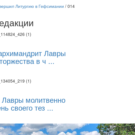
вершил Литургию в Гефсимании
/
014
едакции
Веб-камеры
ие трансляции
ие трансляции
ие трансляции
архимандрит Лавры
ие трансляции
торжества в ч ...
ие трансляции
ие трансляции
ие трансляции
ие трансляции
 Лавры молитвенно
нь своего тез ...