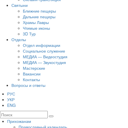
Святыни
Ближние пещеры
Дальние пещеры
Храмы Лавры
Чтимые иконы
3D Тур
Отделы
Отдел информации
Социальное служение
МЕДИА — Видеостудия
МЕДИА — Звукостудия
Мастерские
Вакансии
Контакты
Вопросы и ответы
РУС
УКР
ENG
Прихожанам
Православный календарь