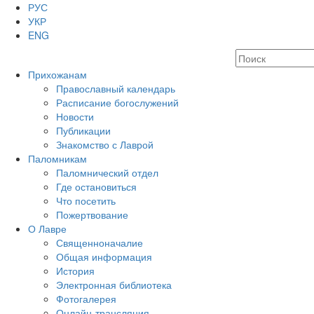
РУС
УКР
ENG
Прихожанам
Православный календарь
Расписание богослужений
Новости
Публикации
Знакомство с Лаврой
Паломникам
Паломнический отдел
Где остановиться
Что посетить
Пожертвование
О Лавре
Священноначалие
Общая информация
История
Электронная библиотека
Фотогалерея
Онлайн-трансляция