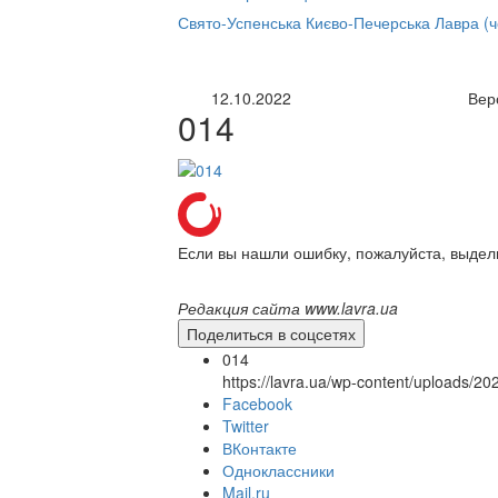
нлайн трансляция |
12 сентября
Свято-Успенська Києво-Печерська Лавра (
Название трансляции
12.10.2022
Вер
014
Если вы нашли ошибку, пожалуйста, выдел
Редакция сайта www.lavra.ua
Поделиться в соцсетях
014
https://lavra.ua/wp-content/uploads/2
Facebook
Twitter
ВКонтакте
Одноклассники
Mail.ru