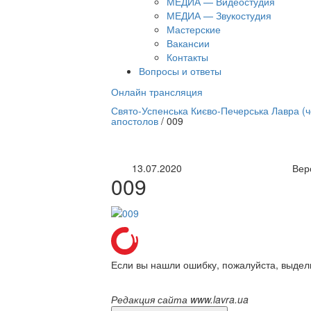
МЕДИА — Видеостудия
МЕДИА — Звукостудия
Мастерские
Вакансии
Контакты
Вопросы и ответы
Онлайн трансляция
нлайн трансляция |
12 сентября
Свято-Успенська Києво-Печерська Лавра (
апостолов
/
009
Название трансляции
13.07.2020
Вер
009
Если вы нашли ошибку, пожалуйста, выдел
Редакция сайта www.lavra.ua