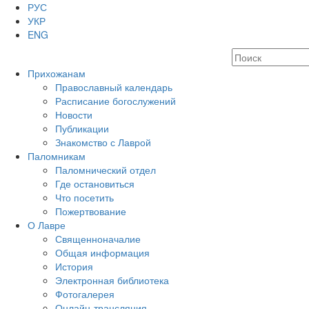
РУС
УКР
ENG
Прихожанам
Православный календарь
Расписание богослужений
Новости
Публикации
Знакомство с Лаврой
Паломникам
Паломнический отдел
Где остановиться
Что посетить
Пожертвование
О Лавре
Священноначалие
Общая информация
История
Электронная библиотека
Фотогалерея
Онлайн-трансляция