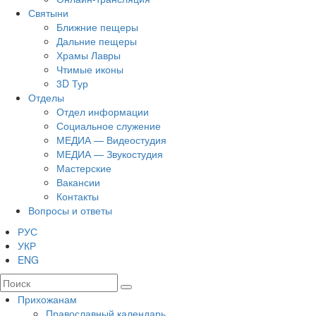
Святыни
Ближние пещеры
Дальние пещеры
Храмы Лавры
Чтимые иконы
3D Тур
Отделы
Отдел информации
Социальное служение
МЕДИА — Видеостудия
МЕДИА — Звукостудия
Мастерские
Вакансии
Контакты
Вопросы и ответы
РУС
УКР
ENG
Прихожанам
Православный календарь