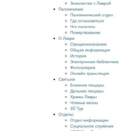
Знакомство с Лаврой
Паломникам
Паломнический отдел
Где остановиться
Что посетить
Пожертвование
О Лавре
Священноначалие
Общая информация
История
Электронная библиотека
Фотогалерея
Онлайн-трансляция
Святыни
Ближние пещеры
Дальние пещеры
Храмы Лавры
Чтимые иконы
3D Тур
Отделы
Отдел информации
Социальное служение