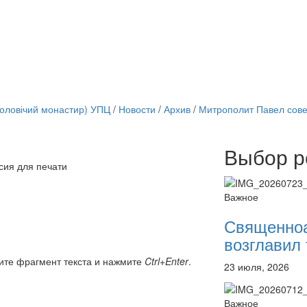
чоловічий монастир) УПЦ
/
Новости
/
Архив
/
Митрополит Павел сове
Выбор р
Онлайн трансляции
сия для печати
12 сентября 2015
Назван
12 сентября 2015
Назван
Важное
12 сентября 2015
Назван
12 сентября 2015
Назван
Священно
12 сентября 2015
Назван
возглавил 
12 сентября 2015
Назван
12 сентября 2015
Назван
ите фрагмент текста и нажмите
Ctrl+Enter
.
23 июля, 2026
12 сентября 2015
Назван
Перейти к архиву
Важное