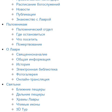
Расписание богослужений
Новости
Публикации
Знакомство с Лаврой
Паломникам
Паломнический отдел
Где остановиться
Что посетить
Пожертвование
О Лавре
Священноначалие
Общая информация
История
Электронная библиотека
Фотогалерея
Онлайн-трансляция
Святыни
Ближние пещеры
Дальние пещеры
Храмы Лавры
Чтимые иконы
3D Тур