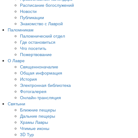
Расписание богослужений
Новости
Публикации
Знакомство с Лаврой
Паломникам
Паломнический отдел
Где остановиться
Что посетить
Пожертвование
О Лавре
Священноначалие
Общая информация
История
Электронная библиотека
Фотогалерея
Онлайн-трансляция
Святыни
Ближние пещеры
Дальние пещеры
Храмы Лавры
Чтимые иконы
3D Тур