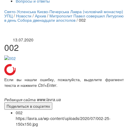
Вопросы и ответы
нлайн трансляция |
12 сентября
Свято-Успенська Києво-Печерська Лавра (чоловічий монастир)
УПЦ
/
Новости
/
Архив
/
Митрополит Павел совершил Литургию
Название трансляции
в день Собора двенадцати апостолов
/
002
13.07.2020
002
Если вы нашли ошибку, пожалуйста, выделите фрагмент
текста и нажмите
Ctrl+Enter
.
Редакция сайта www.lavra.ua
Поделиться в соцсетях
002
https://lavra.ua/wp-content/uploads/2020/07/002-25-
150x150.jpg