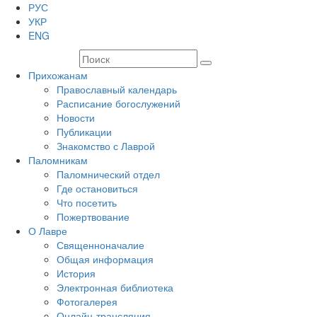
РУС
УКР
ENG
Прихожанам
Православный календарь
Расписание богослужений
Новости
Публикации
Знакомство с Лаврой
Паломникам
Паломнический отдел
Где остановиться
Что посетить
Пожертвование
О Лавре
Священноначалие
Общая информация
История
Электронная библиотека
Фотогалерея
Онлайн-трансляция