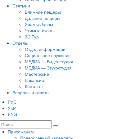
Святыни
Ближние пещеры
Дальние пещеры
Храмы Лавры
Чтимые иконы
3D Тур
Отделы
Отдел информации
Социальное служение
МЕДИА — Видеостудия
МЕДИА — Звукостудия
Мастерские
Вакансии
Контакты
Вопросы и ответы
РУС
УКР
ENG
Прихожанам
Православный календарь