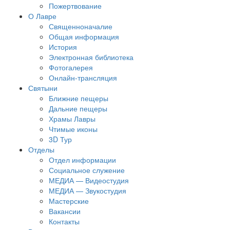
Пожертвование
О Лавре
Священноначалие
Общая информация
История
Электронная библиотека
Фотогалерея
Онлайн-трансляция
Святыни
Ближние пещеры
Дальние пещеры
Храмы Лавры
Чтимые иконы
3D Тур
Отделы
Отдел информации
Социальное служение
МЕДИА — Видеостудия
МЕДИА — Звукостудия
Мастерские
Вакансии
Контакты