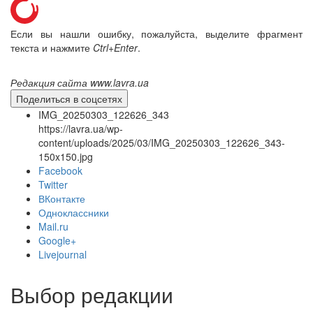
Если вы нашли ошибку, пожалуйста, выделите фрагмент
текста и нажмите
Ctrl+Enter
.
Онлайн трансляции
Веб-камеры
12 сентября 2015
Название трансляции
Редакция сайта www.lavra.ua
12 сентября 2015
Название трансляции
Поделиться в соцсетях
12 сентября 2015
Название трансляции
IMG_20250303_122626_343
12 сентября 2015
Название трансляции
https://lavra.ua/wp-
12 сентября 2015
Название трансляции
content/uploads/2025/03/IMG_20250303_122626_343-
12 сентября 2015
Название трансляции
150x150.jpg
12 сентября 2015
Название трансляции
Facebook
12 сентября 2015
Название трансляции
Twitter
Перейти к архиву
ВКонтакте
Одноклассники
Mail.ru
Google+
Livejournal
Выбор редакции