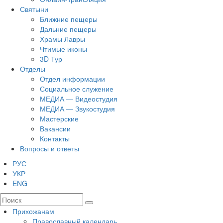
Святыни
Ближние пещеры
Дальние пещеры
Храмы Лавры
Чтимые иконы
3D Тур
Отделы
Отдел информации
Социальное служение
МЕДИА — Видеостудия
МЕДИА — Звукостудия
Мастерские
Вакансии
Контакты
Вопросы и ответы
РУС
УКР
ENG
Прихожанам
Православный календарь