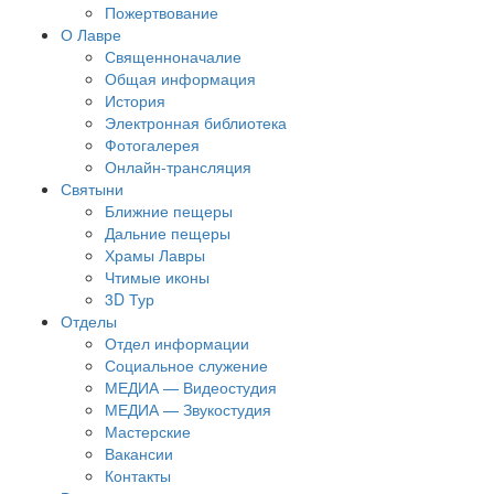
Пожертвование
О Лавре
Священноначалие
Общая информация
История
Электронная библиотека
Фотогалерея
Онлайн-трансляция
Святыни
Ближние пещеры
Дальние пещеры
Храмы Лавры
Чтимые иконы
3D Тур
Отделы
Отдел информации
Социальное служение
МЕДИА — Видеостудия
МЕДИА — Звукостудия
Мастерские
Вакансии
Контакты