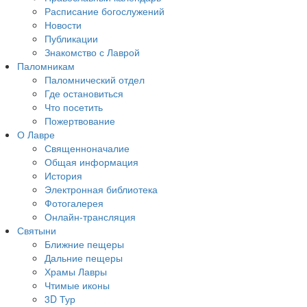
Расписание богослужений
Новости
Публикации
Знакомство с Лаврой
Паломникам
Паломнический отдел
Где остановиться
Что посетить
Пожертвование
О Лавре
Священноначалие
Общая информация
История
Электронная библиотека
Фотогалерея
Онлайн-трансляция
Святыни
Ближние пещеры
Дальние пещеры
Храмы Лавры
Чтимые иконы
3D Тур