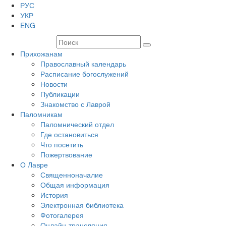
РУС
УКР
ENG
Прихожанам
Православный календарь
Расписание богослужений
Новости
Публикации
Знакомство с Лаврой
Паломникам
Паломнический отдел
Где остановиться
Что посетить
Пожертвование
О Лавре
Священноначалие
Общая информация
История
Электронная библиотека
Фотогалерея
Онлайн-трансляция