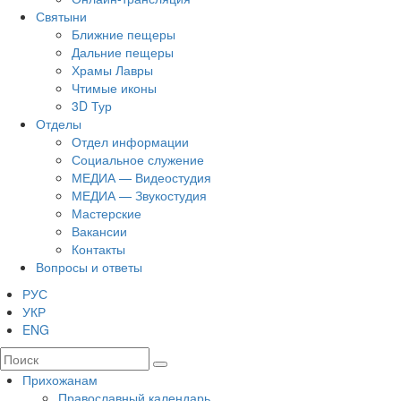
Святыни
Ближние пещеры
Дальние пещеры
Храмы Лавры
Чтимые иконы
3D Тур
Отделы
Отдел информации
Социальное служение
МЕДИА — Видеостудия
МЕДИА — Звукостудия
Мастерские
Вакансии
Контакты
Вопросы и ответы
РУС
УКР
ENG
Прихожанам
Православный календарь