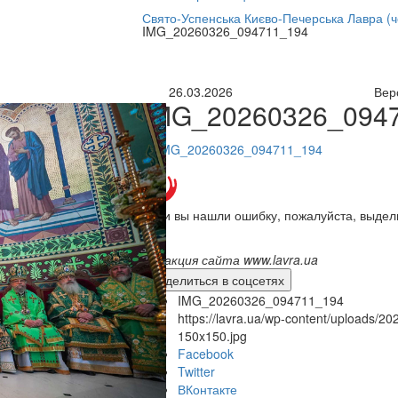
нлайн трансляция |
12 сентября
Свято-Успенська Києво-Печерська Лавра (
IMG_20260326_094711_194
Название трансляции
26.03.2026
Вер
IMG_20260326_094
Если вы нашли ошибку, пожалуйста, выдел
Редакция сайта www.lavra.ua
Поделиться в соцсетях
IMG_20260326_094711_194
https://lavra.ua/wp-content/uploads
150x150.jpg
Facebook
Twitter
ВКонтакте