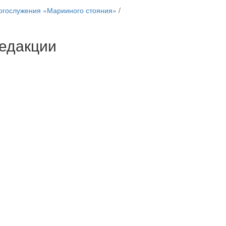
огослужения «Марииного стояния»
/
едакции
Веб-камеры
ие трансляции
ие трансляции
ие трансляции
ие трансляции
ие трансляции
ие трансляции
ие трансляции
ие трансляции