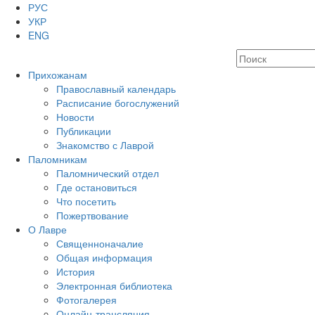
РУС
УКР
ENG
Прихожанам
Православный календарь
Расписание богослужений
Новости
Публикации
Знакомство с Лаврой
Паломникам
Паломнический отдел
Где остановиться
Что посетить
Пожертвование
О Лавре
Священноначалие
Общая информация
История
Электронная библиотека
Фотогалерея
Онлайн-трансляция