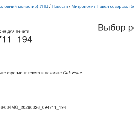
чоловічий монастир) УПЦ
/
Новости
/
Митрополит Павел совершил б
Выбор р
Онлайн трансляции
сия для печати
12 сентября 2015
Назван
711_194
12 сентября 2015
Назван
12 сентября 2015
Назван
12 сентября 2015
Назван
12 сентября 2015
Назван
12 сентября 2015
Назван
12 сентября 2015
Назван
ите фрагмент текста и нажмите
Ctrl+Enter
.
12 сентября 2015
Назван
Перейти к архиву
/2026/03/IMG_20260326_094711_194-