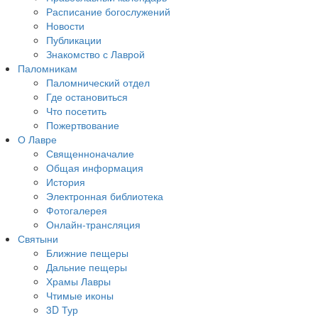
Расписание богослужений
Новости
Публикации
Знакомство с Лаврой
Паломникам
Паломнический отдел
Где остановиться
Что посетить
Пожертвование
О Лавре
Священноначалие
Общая информация
История
Электронная библиотека
Фотогалерея
Онлайн-трансляция
Святыни
Ближние пещеры
Дальние пещеры
Храмы Лавры
Чтимые иконы
3D Тур