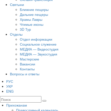
Святыни
Ближние пещеры
Дальние пещеры
Храмы Лавры
Чтимые иконы
3D Тур
Отделы
Отдел информации
Социальное служение
МЕДИА — Видеостудия
МЕДИА — Звукостудия
Мастерские
Вакансии
Контакты
Вопросы и ответы
РУС
УКР
ENG
Прихожанам
Православный календарь