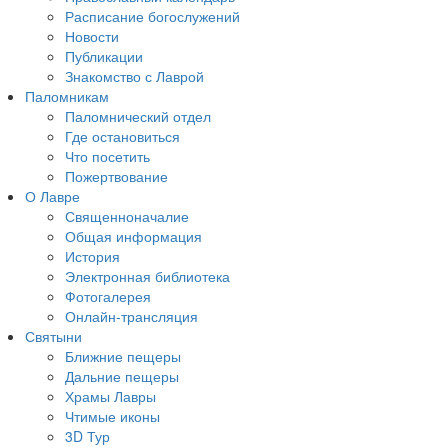
Расписание богослужений
Новости
Публикации
Знакомство с Лаврой
Паломникам
Паломнический отдел
Где остановиться
Что посетить
Пожертвование
О Лавре
Священноначалие
Общая информация
История
Электронная библиотека
Фотогалерея
Онлайн-трансляция
Святыни
Ближние пещеры
Дальние пещеры
Храмы Лавры
Чтимые иконы
3D Тур