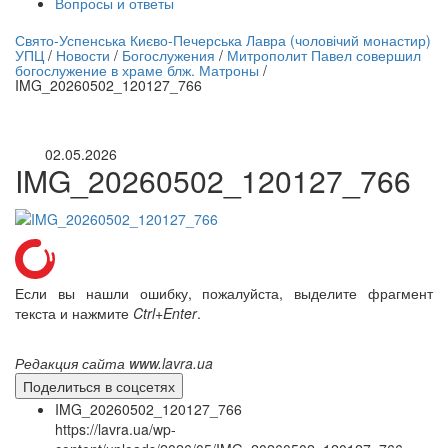
Вопросы и ответы
нлайн трансляция |
12 сентября
Свято-Успенська Києво-Печерська Лавра (чоловічий монастир)
УПЦ
/
Новости
/
Богослужения
/
Митрополит Павел совершил
Название трансляции
богослужение в храме блж. Матроны
/
IMG_20260502_120127_766
02.05.2026
IMG_20260502_120127_766
Если вы нашли ошибку, пожалуйста, выделите фрагмент
текста и нажмите
Ctrl+Enter
.
Редакция сайта www.lavra.ua
Поделиться в соцсетях
IMG_20260502_120127_766
https://lavra.ua/wp-