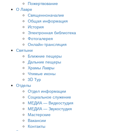
Пожертвование
О Лавре
Священноначалие
Общая информация
История
Электронная библиотека
Фотогалерея
Онлайн-трансляция
Святыни
Ближние пещеры
Дальние пещеры
Храмы Лавры
Чтимые иконы
3D Тур
Отделы
Отдел информации
Социальное служение
МЕДИА — Видеостудия
МЕДИА — Звукостудия
Мастерские
Вакансии
Контакты