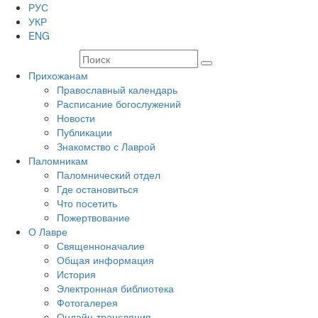
РУС
УКР
ENG
Прихожанам
Православный календарь
Расписание богослужений
Новости
Публикации
Знакомство с Лаврой
Паломникам
Паломнический отдел
Где остановиться
Что посетить
Пожертвование
О Лавре
Священноначалие
Общая информация
История
Электронная библиотека
Фотогалерея
Онлайн-трансляция