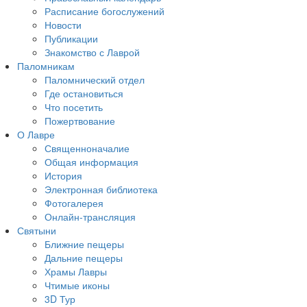
Расписание богослужений
Новости
Публикации
Знакомство с Лаврой
Паломникам
Паломнический отдел
Где остановиться
Что посетить
Пожертвование
О Лавре
Священноначалие
Общая информация
История
Электронная библиотека
Фотогалерея
Онлайн-трансляция
Святыни
Ближние пещеры
Дальние пещеры
Храмы Лавры
Чтимые иконы
3D Тур