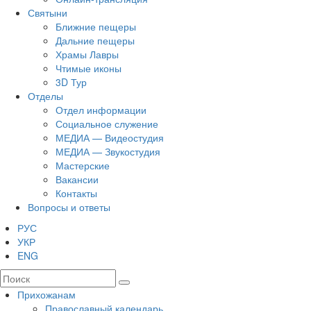
Святыни
Ближние пещеры
Дальние пещеры
Храмы Лавры
Чтимые иконы
3D Тур
Отделы
Отдел информации
Социальное служение
МЕДИА — Видеостудия
МЕДИА — Звукостудия
Мастерские
Вакансии
Контакты
Вопросы и ответы
РУС
УКР
ENG
Прихожанам
Православный календарь