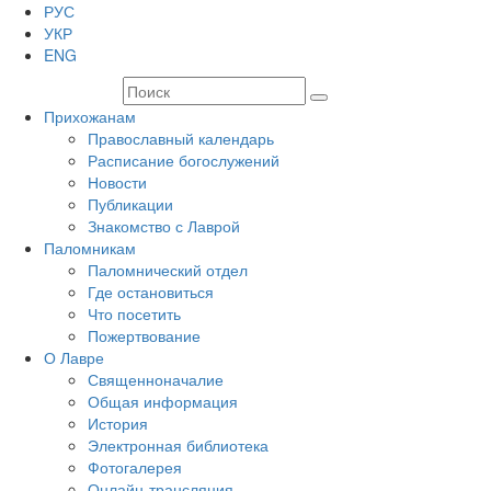
РУС
УКР
ENG
Прихожанам
Православный календарь
Расписание богослужений
Новости
Публикации
Знакомство с Лаврой
Паломникам
Паломнический отдел
Где остановиться
Что посетить
Пожертвование
О Лавре
Священноначалие
Общая информация
История
Электронная библиотека
Фотогалерея
Онлайн-трансляция