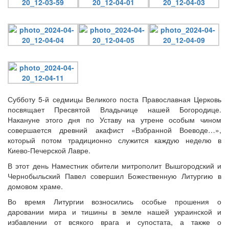
Онлайн трансляции
Веб-камеры
12 сентября 2015
Название трансляции
12 сентября 2015
Название трансляции
12 сентября 2015
Название трансляции
12 сентября 2015
Название трансляции
12 сентября 2015
Название трансляции
Субботу 5-й седмицы Великого поста Православная Церковь
12 сентября 2015
Название трансляции
посвящает Пресвятой Владычице нашей Богородице.
12 сентября 2015
Название трансляции
Накануне этого дня по Уставу на утрене особым чином
12 сентября 2015
Название трансляции
совершается древний акафист «Взбранной Воеводе…»,
который потом традиционно служится каждую неделю в
Перейти к архиву
Киево-Печерской Лавре.
В этот день Наместник обители митрополит Вышгородский и
Чернобыльский Павел совершил Божественную Литургию в
домовом храме.
Во время Литургии возносились особые прошения о
даровании мира и тишины в земле нашей украинской и
избавлении от всякого врага и супостата, а также о