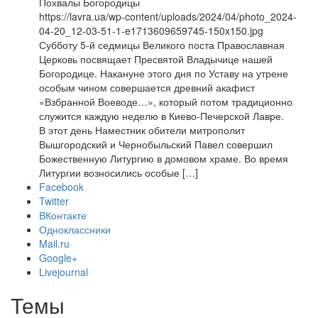
Похвалы Богородицы
https://lavra.ua/wp-content/uploads/2024/04/photo_2024-
04-20_12-03-51-1-e1713609659745-150x150.jpg
Субботу 5-й седмицы Великого поста Православная
Церковь посвящает Пресвятой Владычице нашей
Богородице. Накануне этого дня по Уставу на утрене
особым чином совершается древний акафист
«Взбранной Воеводе…», который потом традиционно
служится каждую неделю в Киево-Печерской Лавре.
В этот день Наместник обители митрополит
Вышгородский и Чернобыльский Павел совершил
Божественную Литургию в домовом храме. Во время
Литургии возносились особые […]
Facebook
Twitter
ВКонтакте
Одноклассники
Mail.ru
Google+
Livejournal
Темы