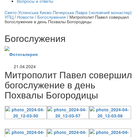
Вопросы и ответы
нлайн трансляция |
12 сентября
Свято-Успенська Києво-Печерська Лавра (чоловічий монастир)
УПЦ
/
Новости
/
Богослужения
/
Митрополит Павел совершил
Название трансляции
богослужение в день Похвалы Богородицы
Богослужения
Фотогалерея
21.04.2024
Митрополит Павел совершил
богослужение в день
Похвалы Богородицы