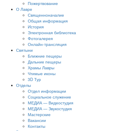
Пожертвование
О Лавре
Священноначалие
Общая информация
История
Электронная библиотека
Фотогалерея
Онлайн-трансляция
Святыни
Ближние пещеры
Дальние пещеры
Храмы Лавры
Чтимые иконы
3D Тур
Отделы
Отдел информации
Социальное служение
МЕДИА — Видеостудия
МЕДИА — Звукостудия
Мастерские
Вакансии
Контакты