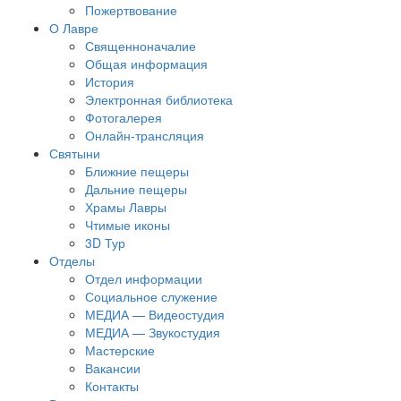
Пожертвование
О Лавре
Священноначалие
Общая информация
История
Электронная библиотека
Фотогалерея
Онлайн-трансляция
Святыни
Ближние пещеры
Дальние пещеры
Храмы Лавры
Чтимые иконы
3D Тур
Отделы
Отдел информации
Социальное служение
МЕДИА — Видеостудия
МЕДИА — Звукостудия
Мастерские
Вакансии
Контакты