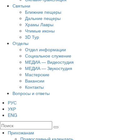
Святыни
Ближние пещеры
Дальние пещеры
Храмы Лавры
Чтимые иконы
3D Тур
Отделы
Отдел информации
Социальное служение
МЕДИА — Видеостудия
МЕДИА — Звукостудия
Мастерские
Вакансии
Контакты
Вопросы и ответы
РУС
УКР
ENG
Прихожанам
Православный календарь