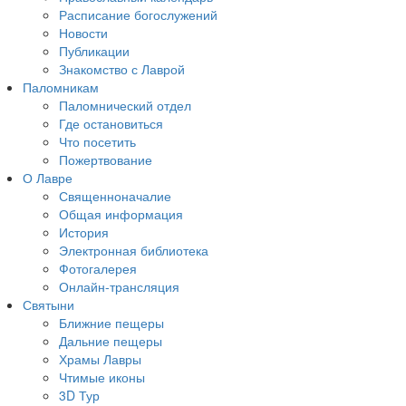
Расписание богослужений
Новости
Публикации
Знакомство с Лаврой
Паломникам
Паломнический отдел
Где остановиться
Что посетить
Пожертвование
О Лавре
Священноначалие
Общая информация
История
Электронная библиотека
Фотогалерея
Онлайн-трансляция
Святыни
Ближние пещеры
Дальние пещеры
Храмы Лавры
Чтимые иконы
3D Тур