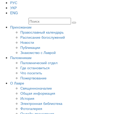
РУС
УКР
ENG
Прихожанам
Православный календарь
Расписание богослужений
Новости
Публикации
Знакомство с Лаврой
Паломникам
Паломнический отдел
Где остановиться
Что посетить
Пожертвование
О Лавре
Священноначалие
Общая информация
История
Электронная библиотека
Фотогалерея
Онлайн-трансляция