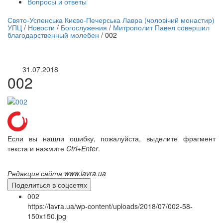
Вопросы и ответы
нлайн трансляция |
12 сентября
Свято-Успенська Києво-Печерська Лавра (чоловічий монастир)
УПЦ
/
Новости
/
Богослужения
/
Митрополит Павел совершил
Название трансляции
благодарственный молебен
/
002
31.07.2018
002
Если вы нашли ошибку, пожалуйста, выделите фрагмент
текста и нажмите
Ctrl+Enter
.
Редакция сайта www.lavra.ua
Поделиться в соцсетях
002
https://lavra.ua/wp-content/uploads/2018/07/002-58-
150x150.jpg