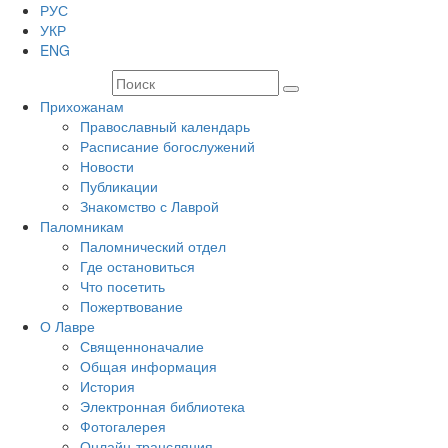
РУС
УКР
ENG
Прихожанам
Православный календарь
Расписание богослужений
Новости
Публикации
Знакомство с Лаврой
Паломникам
Паломнический отдел
Где остановиться
Что посетить
Пожертвование
О Лавре
Священноначалие
Общая информация
История
Электронная библиотека
Фотогалерея
Онлайн-трансляция