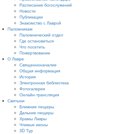
Расписание богослужений
Новости
Публикации
Знакомство с Лаврой
Паломникам
Паломнический отдел
Где остановиться
Что посетить
Пожертвование
О Лавре
Священноначалие
Общая информация
История
Электронная библиотека
Фотогалерея
Онлайн-трансляция
Святыни
Ближние пещеры
Дальние пещеры
Храмы Лавры
Чтимые иконы
3D Тур