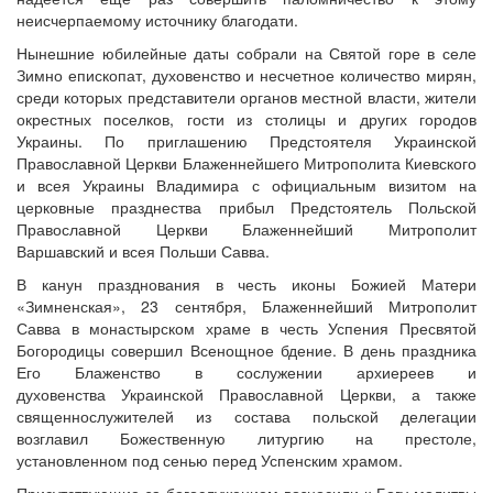
неисчерпаемому источнику благодати.
Нынешние юбилейные даты собрали на Святой горе в селе
Зимно епископат, духовенство и несчетное количество мирян,
среди которых представители органов местной власти, жители
окрестных поселков, гости из столицы и других городов
Украины. По приглашению Предстоятеля Украинской
Православной Церкви Блаженнейшего Митрополита Киевского
и всея Украины Владимира с официальным визитом на
церковные празднества прибыл Предстоятель Польской
Православной Церкви Блаженнейший Митрополит
Варшавский и всея Польши Савва.
В канун празднования в честь иконы Божией Матери
«Зимненская», 23 сентября, Блаженнейший Митрополит
Савва в монастырском храме в честь Успения Пресвятой
Богородицы совершил Всенощное бдение. В день праздника
Его Блаженство в сослужении архиереев и
духовенства Украинской Православной Церкви, а также
священнослужителей из состава польской делегации
возглавил Божественную литургию на престоле,
установленном под сенью перед Успенским храмом.