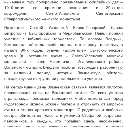
нынешнем году приурочено празднование юбилейных дат –
1010-летия со времени основания и 20-летия
возрождения Свято-Успенского Святогорского
Ставропигиального женского монастыря.
Онлайн трансляции
Веб-камеры
Наместник Святой Успенской Киево-Печерской Лавры
12 сентября 2015
Название трансляции
митрополит Вышгородский и Чернобыльский Павел принял
12 сентября 2015
Название трансляции
участие в юбилейных торжествах. По словам Владыки,
12 сентября 2015
Название трансляции
Зимненская обитель особо дорога его сердцу, поскольку в
12 сентября 2015
Название трансляции
начале 90-х годов, будучи настоятелем Свято-Успенского
12 сентября 2015
Название трансляции
храма (в настоящее время – Свято-Успенский мужской
12 сентября 2015
Название трансляции
монастырь) в селе Низкиничи Иваничевского района
12 сентября 2015
Название трансляции
Волынской области, Владыка помогал возрождать разоренную
12 сентября 2015
Название трансляции
за нелегкий период истории Зимненскую обитель,
находившуюся в окружении раскольников и униатов.
Перейти к архиву
На сегодняшний день Зимненская святыня является оплотом
православной веры на Волынской земле. Со всех уголков
страны сюда приезжают паломники, чтобы помолиться перед
чудотворной иконой Божией Матери и отдохнуть от мирской
суеты в стенах древнего монастыря. С радостью и любовью
сестры обители во главе с игуменией Стефаной встречают
паломников, и каждый, кто побывал здесь, несомненно,
надеется еще раз совершить паломничество к этому