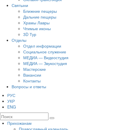
Святыни
Ближние пещеры
Дальние пещеры
Храмы Лавры
Чтимые иконы
3D Тур
Отделы
Отдел информации
Социальное служение
МЕДИА — Видеостудия
МЕДИА — Звукостудия
Мастерские
Вакансии
Контакты
Вопросы и ответы
РУС
УКР
ENG
Прихожанам
Православный календарь