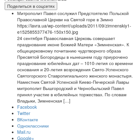
Поделиться в соцсетях
Митрополит Павел сослужил Предстоятелю Польской
Православной Церкви на Святой горе в Зимно
https://lavra.ua/wp-content/uploads/2011/09/zimnenskiy1-
e1525855377476-150x150.jpg
24 сентября Православная Церковь совершает
празднование иконе Божией Матери «Зимненская». К
общецерковному почитанию чудотворного образа
Пресвятой Богородицы в нынешнем году приурочено
празднование юбилейных дат – 1010-летия со времени
основания и 20-летия возрождения Свято-Успенского
Святогорского Ставропигиального женского монастыря.
Наместник Святой Успенской Киево-Печерской Лавры
митрополит Вышгородский и Чернобыльский Павел
принял участие в юбилейных торжествах. По словам
Владыки, Зимненская […]
Facebook
Twitter
ВКонтакте
Одноклассники
Mail.ru
Google+