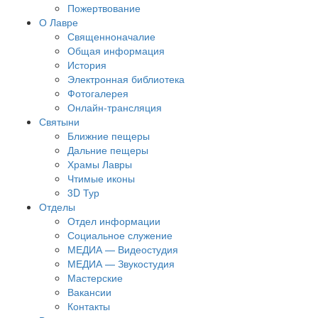
Пожертвование
О Лавре
Священноначалие
Общая информация
История
Электронная библиотека
Фотогалерея
Онлайн-трансляция
Святыни
Ближние пещеры
Дальние пещеры
Храмы Лавры
Чтимые иконы
3D Тур
Отделы
Отдел информации
Социальное служение
МЕДИА — Видеостудия
МЕДИА — Звукостудия
Мастерские
Вакансии
Контакты