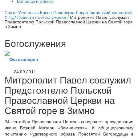
Вопросы и ответы
нлайн трансляция |
12 сентября
Свято-Успенська Києво-Печерська Лавра (чоловічий монастир)
УПЦ
/
Новости
/
Богослужения
/
Митрополит Павел сослужил
Название трансляции
Предстоятелю Польской Православной Церкви на Святой горе
в Зимно
Богослужения
Фотогалерея
24.09.2011
Митрополит Павел сослужил
Предстоятелю Польской
Православной Церкви на
Святой горе в Зимно
24 сентября Православная Церковь совершает празднование
иконе Божией Матери «Зимненская». К общецерковному
почитанию чудотворного образа Пресвятой Богородицы в