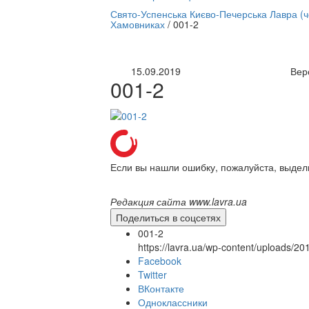
нлайн трансляция |
12 сентября
Свято-Успенська Києво-Печерська Лавра (
Хамовниках
/
001-2
Название трансляции
15.09.2019
Вер
001-2
Если вы нашли ошибку, пожалуйста, выдел
Редакция сайта www.lavra.ua
Поделиться в соцсетях
001-2
https://lavra.ua/wp-content/uploads/2
Facebook
Twitter
ВКонтакте
Одноклассники