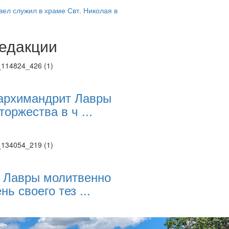
ел служил в храме Свт. Николая в
едакции
Веб-камеры
ие трансляции
ие трансляции
ие трансляции
ие трансляции
архимандрит Лавры
ие трансляции
торжества в ч ...
ие трансляции
ие трансляции
ие трансляции
 Лавры молитвенно
нь своего тез ...