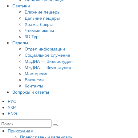
Святыни
Ближние пещеры
Дальние пещеры
Храмы Лавры
Чтимые иконы
3D Тур
Отделы
Отдел информации
Социальное служение
МЕДИА — Видеостудия
МЕДИА — Звукостудия
Мастерские
Вакансии
Контакты
Вопросы и ответы
РУС
УКР
ENG
Прихожанам
Православный календарь