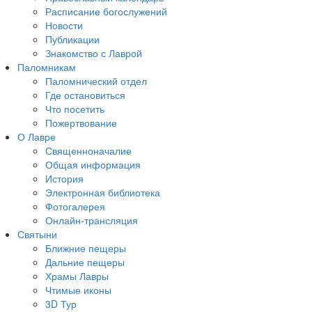
Расписание богослужений
Новости
Публикации
Знакомство с Лаврой
Паломникам
Паломнический отдел
Где остановиться
Что посетить
Пожертвование
О Лавре
Священноначалие
Общая информация
История
Электронная библиотека
Фотогалерея
Онлайн-трансляция
Святыни
Ближние пещеры
Дальние пещеры
Храмы Лавры
Чтимые иконы
3D Тур