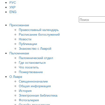
РУС
УКР
ENG
Прихожанам
Православный календарь
Расписание богослужений
Новости
Публикации
Знакомство с Лаврой
Паломникам
Паломнический отдел
Где остановиться
Что посетить
Пожертвование
О Лавре
Священноначалие
Общая информация
История
Электронная библиотека
Фотогалерея
Онлайн-трансляция