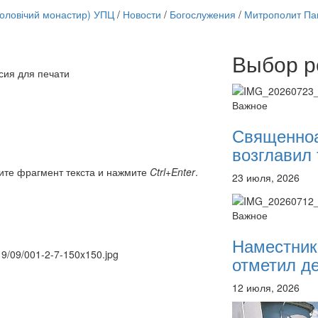
чоловічий монастир) УПЦ
/
Новости
/
Богослужения
/
Митрополит Пав
Выбор р
Онлайн трансляции
сия для печати
12 сентября 2015
Назван
12 сентября 2015
Назван
Важное
12 сентября 2015
Назван
12 сентября 2015
Назван
Священно
12 сентября 2015
Назван
возглавил 
12 сентября 2015
Назван
12 сентября 2015
Назван
ите фрагмент текста и нажмите
Ctrl+Enter
.
23 июля, 2026
12 сентября 2015
Назван
Перейти к архиву
Важное
Наместник
019/09/001-2-7-150x150.jpg
отметил де
12 июля, 2026