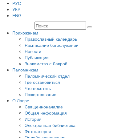
РУС
УКР
ENG
Прихожанам
Православный календарь
Расписание богослужений
Новости
Публикации
Знакомство с Лаврой
Паломникам
Паломнический отдел
Где остановиться
Что посетить
Пожертвование
О Лавре
Священноначалие
Общая информация
История
Электронная библиотека
Фотогалерея
Онлайн-трансляция