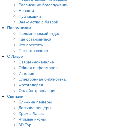
Расписание богослужений
Новости
Публикации
Знакомство с Лаврой
Паломникам
Паломнический отдел
Где остановиться
Что посетить
Пожертвование
О Лавре
Священноначалие
Общая информация
История
Электронная библиотека
Фотогалерея
Онлайн-трансляция
Святыни
Ближние пещеры
Дальние пещеры
Храмы Лавры
Чтимые иконы
3D Тур