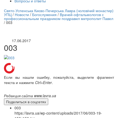
Вопросы и ответы
нлайн трансляция |
12 сентября
Свято-Успенська Києво-Печерська Лавра (чоловічий монастир)
УПЦ
/
Новости
/
Богослужения
/
Врачей-офтальмологов с
Название трансляции
профессиональным праздником поздравил митрополит Павел
/
003
17.06.2017
003
Если вы нашли ошибку, пожалуйста, выделите фрагмент
текста и нажмите
Ctrl+Enter
.
Редакция сайта www.lavra.ua
Поделиться в соцсетях
003
https://lavra.ua/wp-content/uploads/2017/06/003-19-