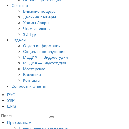
Святыни
Ближние пещеры
Дальние пещеры
Храмы Лавры
Чтимые иконы
3D Тур
Отделы
Отдел информации
Социальное служение
МЕДИА — Видеостудия
МЕДИА — Звукостудия
Мастерские
Вакансии
Контакты
Вопросы и ответы
РУС
УКР
ENG
Прихожанам
Православный календарь