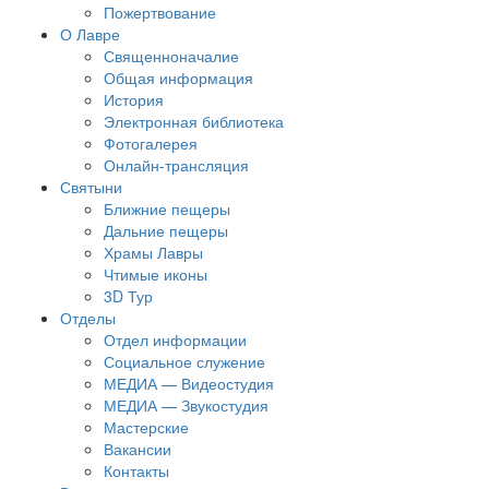
Пожертвование
О Лавре
Священноначалие
Общая информация
История
Электронная библиотека
Фотогалерея
Онлайн-трансляция
Святыни
Ближние пещеры
Дальние пещеры
Храмы Лавры
Чтимые иконы
3D Тур
Отделы
Отдел информации
Социальное служение
МЕДИА — Видеостудия
МЕДИА — Звукостудия
Мастерские
Вакансии
Контакты