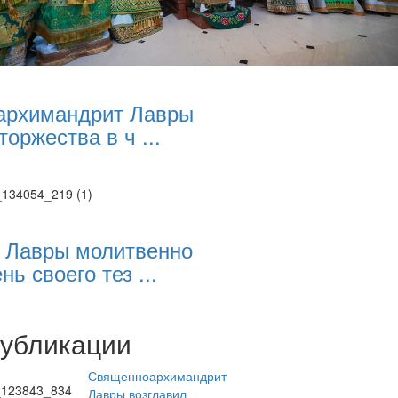
архимандрит Лавры
торжества в ч ...
 Лавры молитвенно
нь своего тез ...
публикации
Священноархимандрит
Лавры возглавил