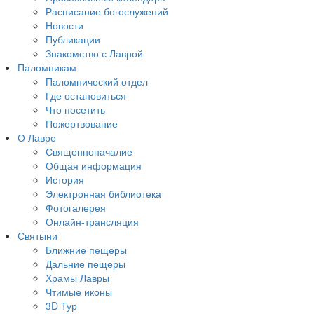
Расписание богослужений
Новости
Публикации
Знакомство с Лаврой
Паломникам
Паломнический отдел
Где остановиться
Что посетить
Пожертвование
О Лавре
Священноначалие
Общая информация
История
Электронная библиотека
Фотогалерея
Онлайн-трансляция
Святыни
Ближние пещеры
Дальние пещеры
Храмы Лавры
Чтимые иконы
3D Тур