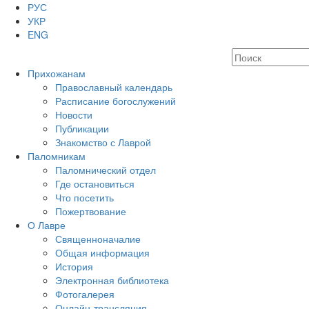
РУС
УКР
ENG
Прихожанам
Православный календарь
Расписание богослужений
Новости
Публикации
Знакомство с Лаврой
Паломникам
Паломнический отдел
Где остановиться
Что посетить
Пожертвование
О Лавре
Священноначалие
Общая информация
История
Электронная библиотека
Фотогалерея
Онлайн-трансляция