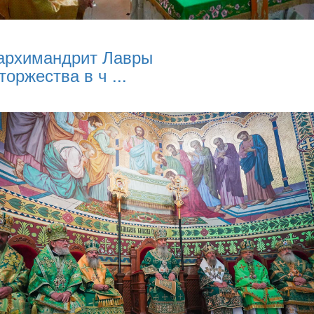
архимандрит Лавры
торжества в ч ...