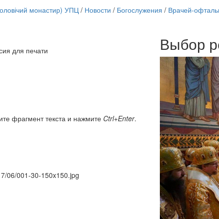
чоловічий монастир) УПЦ
/
Новости
/
Богослужения
/
Врачей-офталь
Выбор р
Онлайн трансляции
сия для печати
12 сентября 2015
Назван
12 сентября 2015
Назван
12 сентября 2015
Назван
12 сентября 2015
Назван
12 сентября 2015
Назван
12 сентября 2015
Назван
12 сентября 2015
Назван
ите фрагмент текста и нажмите
Ctrl+Enter
.
12 сентября 2015
Назван
Перейти к архиву
017/06/001-30-150x150.jpg