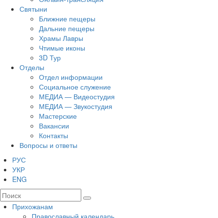
Святыни
Ближние пещеры
Дальние пещеры
Храмы Лавры
Чтимые иконы
3D Тур
Отделы
Отдел информации
Социальное служение
МЕДИА — Видеостудия
МЕДИА — Звукостудия
Мастерские
Вакансии
Контакты
Вопросы и ответы
РУС
УКР
ENG
Прихожанам
Православный календарь