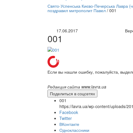
нлайн трансляция |
12 сентября
Свято-Успенська Києво-Печерська Лавра (
поздравил митрополит Павел
/
001
Название трансляции
17.06.2017
Вер
001
Если вы нашли ошибку, пожалуйста, выдел
Редакция сайта www.lavra.ua
Поделиться в соцсетях
001
https://lavra.ua/wp-content/uploads/2
Facebook
Twitter
ВКонтакте
Одноклассники