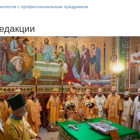
мологов с профессиональным праздником
едакции
Веб-камеры
ие трансляции
ие трансляции
ие трансляции
ие трансляции
ие трансляции
ие трансляции
ие трансляции
ие трансляции