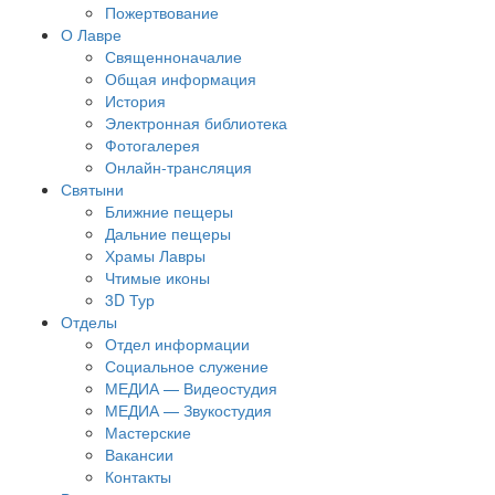
Пожертвование
О Лавре
Священноначалие
Общая информация
История
Электронная библиотека
Фотогалерея
Онлайн-трансляция
Святыни
Ближние пещеры
Дальние пещеры
Храмы Лавры
Чтимые иконы
3D Тур
Отделы
Отдел информации
Социальное служение
МЕДИА — Видеостудия
МЕДИА — Звукостудия
Мастерские
Вакансии
Контакты