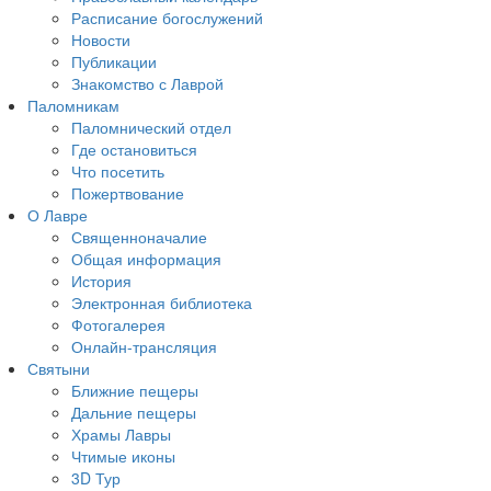
Расписание богослужений
Новости
Публикации
Знакомство с Лаврой
Паломникам
Паломнический отдел
Где остановиться
Что посетить
Пожертвование
О Лавре
Священноначалие
Общая информация
История
Электронная библиотека
Фотогалерея
Онлайн-трансляция
Святыни
Ближние пещеры
Дальние пещеры
Храмы Лавры
Чтимые иконы
3D Тур