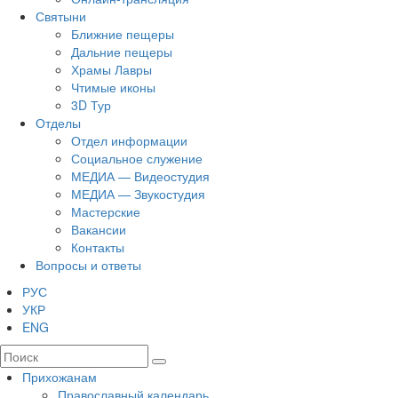
Святыни
Ближние пещеры
Дальние пещеры
Храмы Лавры
Чтимые иконы
3D Тур
Отделы
Отдел информации
Социальное служение
МЕДИА — Видеостудия
МЕДИА — Звукостудия
Мастерские
Вакансии
Контакты
Вопросы и ответы
РУС
УКР
ENG
Прихожанам
Православный календарь