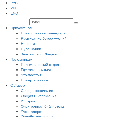
РУС
УКР
ENG
Прихожанам
Православный календарь
Расписание богослужений
Новости
Публикации
Знакомство с Лаврой
Паломникам
Паломнический отдел
Где остановиться
Что посетить
Пожертвование
О Лавре
Священноначалие
Общая информация
История
Электронная библиотека
Фотогалерея
Онлайн-трансляция