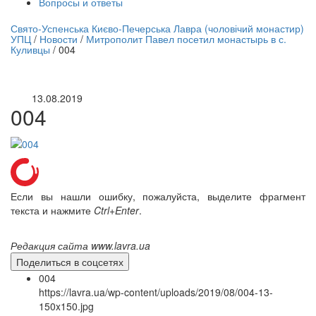
Вопросы и ответы
нлайн трансляция |
12 сентября
Свято-Успенська Києво-Печерська Лавра (чоловічий монастир)
УПЦ
/
Новости
/
Митрополит Павел посетил монастырь в с.
Название трансляции
Куливцы
/
004
13.08.2019
004
Если вы нашли ошибку, пожалуйста, выделите фрагмент
текста и нажмите
Ctrl+Enter
.
Редакция сайта www.lavra.ua
Поделиться в соцсетях
004
https://lavra.ua/wp-content/uploads/2019/08/004-13-
150x150.jpg