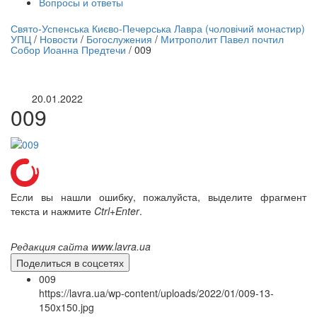
Вопросы и ответы
нлайн трансляция |
12 сентября
Свято-Успенська Києво-Печерська Лавра (чоловічий монастир)
УПЦ
/
Новости
/
Богослужения
/
Митрополит Павел почтил
Название трансляции
Собор Иоанна Предтечи
/
009
20.01.2022
009
Если вы нашли ошибку, пожалуйста, выделите фрагмент
текста и нажмите
Ctrl+Enter
.
Редакция сайта www.lavra.ua
Поделиться в соцсетях
009
https://lavra.ua/wp-content/uploads/2022/01/009-13-
150x150.jpg