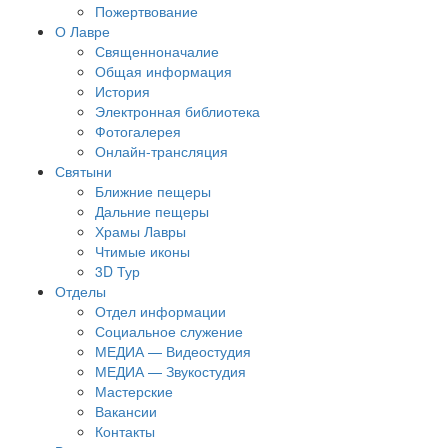
Пожертвование
О Лавре
Священноначалие
Общая информация
История
Электронная библиотека
Фотогалерея
Онлайн-трансляция
Святыни
Ближние пещеры
Дальние пещеры
Храмы Лавры
Чтимые иконы
3D Тур
Отделы
Отдел информации
Социальное служение
МЕДИА — Видеостудия
МЕДИА — Звукостудия
Мастерские
Вакансии
Контакты