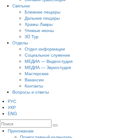
Святыни
Ближние пещеры
Дальние пещеры
Храмы Лавры
Чтимые иконы
3D Тур
Отделы
Отдел информации
Социальное служение
МЕДИА — Видеостудия
МЕДИА — Звукостудия
Мастерские
Вакансии
Контакты
Вопросы и ответы
РУС
УКР
ENG
Прихожанам
Православный календарь