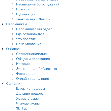
Расписание богослужений
Новости
Публикации
Знакомство с Лаврой
Паломникам
Паломнический отдел
Где остановиться
Что посетить
Пожертвование
О Лавре
Священноначалие
Общая информация
История
Электронная библиотека
Фотогалерея
Онлайн-трансляция
Святыни
Ближние пещеры
Дальние пещеры
Храмы Лавры
Чтимые иконы
3D Тур