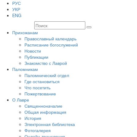
РУС
УКР
ENG
Прихожанам
Православный календарь
Расписание богослужений
Новости
Публикации
Знакомство с Лаврой
Паломникам
Паломнический отдел
Где остановиться
Что посетить
Пожертвование
О Лавре
Священноначалие
Общая информация
История
Электронная библиотека
Фотогалерея
Онлайн-трансляция