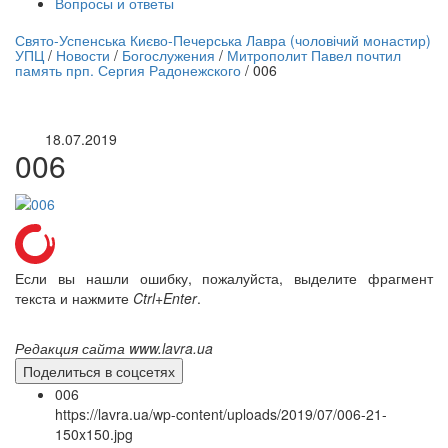
Вопросы и ответы
нлайн трансляция |
12 сентября
Свято-Успенська Києво-Печерська Лавра (чоловічий монастир)
УПЦ
/
Новости
/
Богослужения
/
Митрополит Павел почтил
Название трансляции
память прп. Сергия Радонежского
/
006
18.07.2019
006
Если вы нашли ошибку, пожалуйста, выделите фрагмент
текста и нажмите
Ctrl+Enter
.
Редакция сайта www.lavra.ua
Поделиться в соцсетях
006
https://lavra.ua/wp-content/uploads/2019/07/006-21-
150x150.jpg