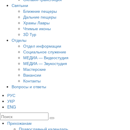
Святыни
Ближние пещеры
Дальние пещеры
Храмы Лавры
Чтимые иконы
3D Тур
Отделы
Отдел информации
Социальное служение
МЕДИА — Видеостудия
МЕДИА — Звукостудия
Мастерские
Вакансии
Контакты
Вопросы и ответы
РУС
УКР
ENG
Прихожанам
Православный календарь