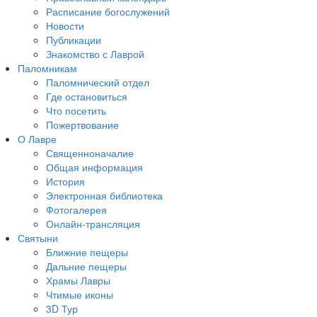
Расписание богослужений
Новости
Публикации
Знакомство с Лаврой
Паломникам
Паломнический отдел
Где остановиться
Что посетить
Пожертвование
О Лавре
Священноначалие
Общая информация
История
Электронная библиотека
Фотогалерея
Онлайн-трансляция
Святыни
Ближние пещеры
Дальние пещеры
Храмы Лавры
Чтимые иконы
3D Тур