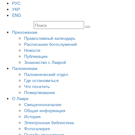
РУС
УКР
ENG
Прихожанам
Православный календарь
Расписание богослужений
Новости
Публикации
Знакомство с Лаврой
Паломникам
Паломнический отдел
Где остановиться
Что посетить
Пожертвование
О Лавре
Священноначалие
Общая информация
История
Электронная библиотека
Фотогалерея
Онлайн-трансляция