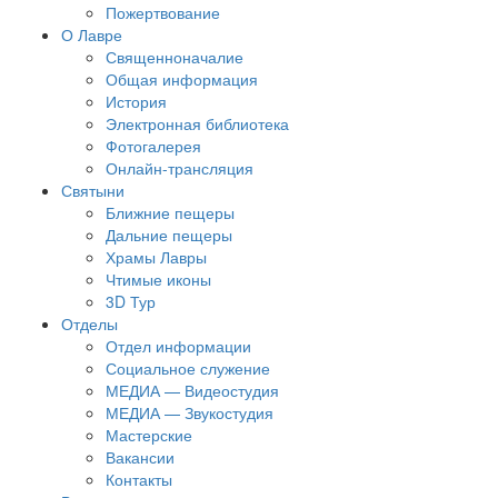
Пожертвование
О Лавре
Священноначалие
Общая информация
История
Электронная библиотека
Фотогалерея
Онлайн-трансляция
Святыни
Ближние пещеры
Дальние пещеры
Храмы Лавры
Чтимые иконы
3D Тур
Отделы
Отдел информации
Социальное служение
МЕДИА — Видеостудия
МЕДИА — Звукостудия
Мастерские
Вакансии
Контакты