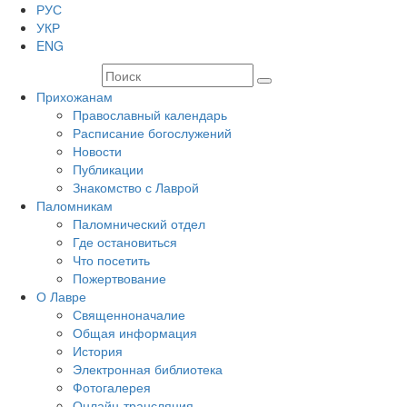
РУС
УКР
ENG
Прихожанам
Православный календарь
Расписание богослужений
Новости
Публикации
Знакомство с Лаврой
Паломникам
Паломнический отдел
Где остановиться
Что посетить
Пожертвование
О Лавре
Священноначалие
Общая информация
История
Электронная библиотека
Фотогалерея
Онлайн-трансляция