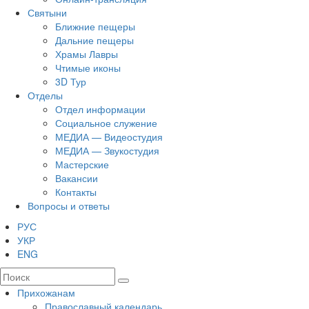
Святыни
Ближние пещеры
Дальние пещеры
Храмы Лавры
Чтимые иконы
3D Тур
Отделы
Отдел информации
Социальное служение
МЕДИА — Видеостудия
МЕДИА — Звукостудия
Мастерские
Вакансии
Контакты
Вопросы и ответы
РУС
УКР
ENG
Прихожанам
Православный календарь