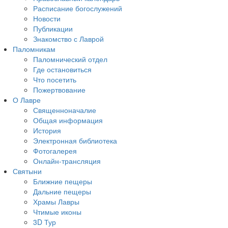
Расписание богослужений
Новости
Публикации
Знакомство с Лаврой
Паломникам
Паломнический отдел
Где остановиться
Что посетить
Пожертвование
О Лавре
Священноначалие
Общая информация
История
Электронная библиотека
Фотогалерея
Онлайн-трансляция
Святыни
Ближние пещеры
Дальние пещеры
Храмы Лавры
Чтимые иконы
3D Тур