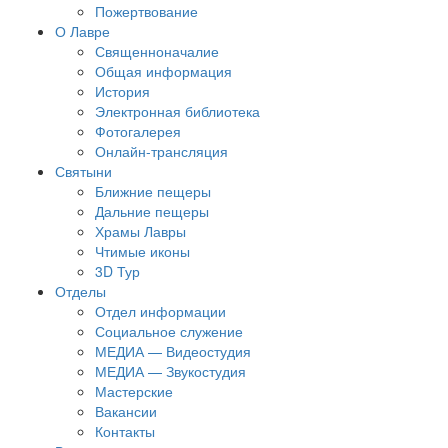
Пожертвование
О Лавре
Священноначалие
Общая информация
История
Электронная библиотека
Фотогалерея
Онлайн-трансляция
Святыни
Ближние пещеры
Дальние пещеры
Храмы Лавры
Чтимые иконы
3D Тур
Отделы
Отдел информации
Социальное служение
МЕДИА — Видеостудия
МЕДИА — Звукостудия
Мастерские
Вакансии
Контакты