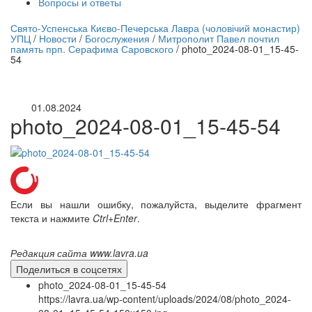
Вопросы и ответы
нлайн трансляция |
12 сентября
Свято-Успенська Києво-Печерська Лавра (чоловічий монастир)
УПЦ
/
Новости
/
Богослужения
/
Митрополит Павел почтил
Название трансляции
память прп. Серафима Саровского
/
photo_2024-08-01_15-45-
54
01.08.2024
photo_2024-08-01_15-45-54
Если вы нашли ошибку, пожалуйста, выделите фрагмент
текста и нажмите
Ctrl+Enter
.
Редакция сайта www.lavra.ua
Поделиться в соцсетях
photo_2024-08-01_15-45-54
https://lavra.ua/wp-content/uploads/2024/08/photo_2024-