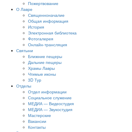
Пожертвование
О Лавре
Священноначалие
Общая информация
История
Электронная библиотека
Фотогалерея
Онлайн-трансляция
Святыни
Ближние пещеры
Дальние пещеры
Храмы Лавры
Чтимые иконы
3D Тур
Отделы
Отдел информации
Социальное служение
МЕДИА — Видеостудия
МЕДИА — Звукостудия
Мастерские
Вакансии
Контакты