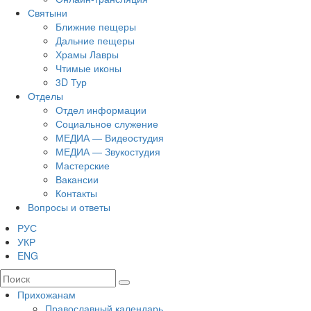
Святыни
Ближние пещеры
Дальние пещеры
Храмы Лавры
Чтимые иконы
3D Тур
Отделы
Отдел информации
Социальное служение
МЕДИА — Видеостудия
МЕДИА — Звукостудия
Мастерские
Вакансии
Контакты
Вопросы и ответы
РУС
УКР
ENG
Прихожанам
Православный календарь