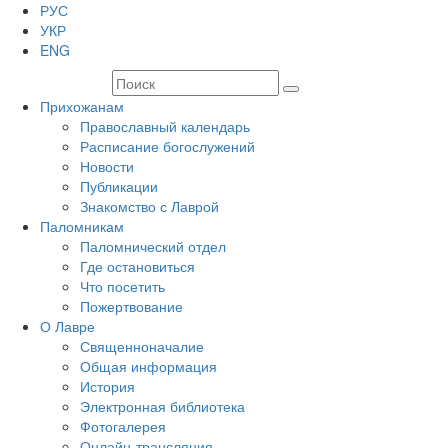
РУС
УКР
ENG
Прихожанам
Православный календарь
Расписание богослужений
Новости
Публикации
Знакомство с Лаврой
Паломникам
Паломнический отдел
Где остановиться
Что посетить
Пожертвование
О Лавре
Священноначалие
Общая информация
История
Электронная библиотека
Фотогалерея
Онлайн-трансляция