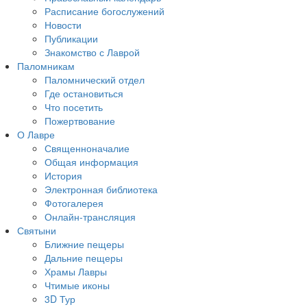
Расписание богослужений
Новости
Публикации
Знакомство с Лаврой
Паломникам
Паломнический отдел
Где остановиться
Что посетить
Пожертвование
О Лавре
Священноначалие
Общая информация
История
Электронная библиотека
Фотогалерея
Онлайн-трансляция
Святыни
Ближние пещеры
Дальние пещеры
Храмы Лавры
Чтимые иконы
3D Тур