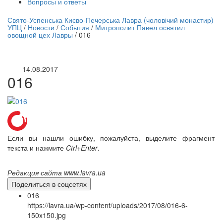
Вопросы и ответы
нлайн трансляция |
12 сентября
Свято-Успенська Києво-Печерська Лавра (чоловічий монастир)
УПЦ
/
Новости
/
События
/
Митрополит Павел освятил
Название трансляции
овощной цех Лавры
/
016
14.08.2017
016
Если вы нашли ошибку, пожалуйста, выделите фрагмент
текста и нажмите
Ctrl+Enter
.
Редакция сайта www.lavra.ua
Поделиться в соцсетях
016
https://lavra.ua/wp-content/uploads/2017/08/016-6-
150x150.jpg