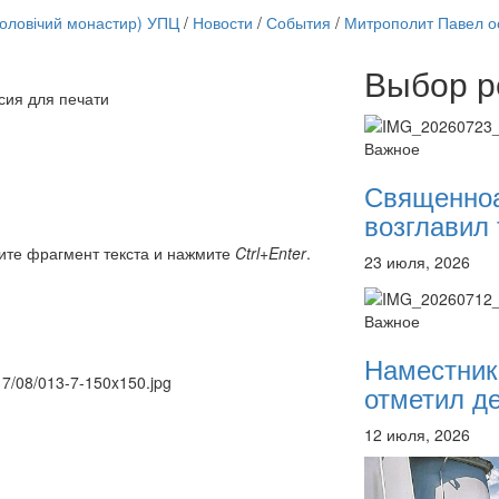
чоловічий монастир) УПЦ
/
Новости
/
События
/
Митрополит Павел о
Выбор р
сия для печати
Онлайн трансляции
12 сентября 2015
Назван
Важное
12 сентября 2015
Назван
12 сентября 2015
Назван
Священно
12 сентября 2015
Назван
возглавил 
12 сентября 2015
Назван
12 сентября 2015
Назван
ите фрагмент текста и нажмите
Ctrl+Enter
.
23 июля, 2026
12 сентября 2015
Назван
12 сентября 2015
Назван
Перейти к архиву
Важное
Наместник
017/08/013-7-150x150.jpg
отметил де
12 июля, 2026