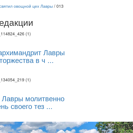
святил овощной цех Лавры
/
013
едакции
Веб-камеры
ие трансляции
ие трансляции
ие трансляции
архимандрит Лавры
ие трансляции
торжества в ч ...
ие трансляции
ие трансляции
ие трансляции
ие трансляции
 Лавры молитвенно
нь своего тез ...