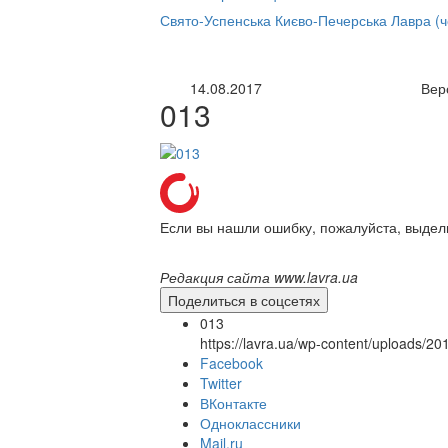
нлайн трансляция |
12 сентября
Свято-Успенська Києво-Печерська Лавра (
Название трансляции
14.08.2017
Вер
013
Если вы нашли ошибку, пожалуйста, выдел
Редакция сайта www.lavra.ua
Поделиться в соцсетях
013
https://lavra.ua/wp-content/uploads/2
Facebook
Twitter
ВКонтакте
Одноклассники
Mail.ru