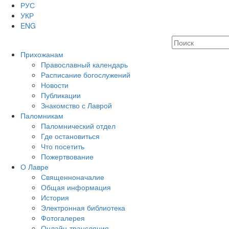
РУС
УКР
ENG
Прихожанам
Православный календарь
Расписание богослужений
Новости
Публикации
Знакомство с Лаврой
Паломникам
Паломнический отдел
Где остановиться
Что посетить
Пожертвование
О Лавре
Священноначалие
Общая информация
История
Электронная библиотека
Фотогалерея
Онлайн-трансляция