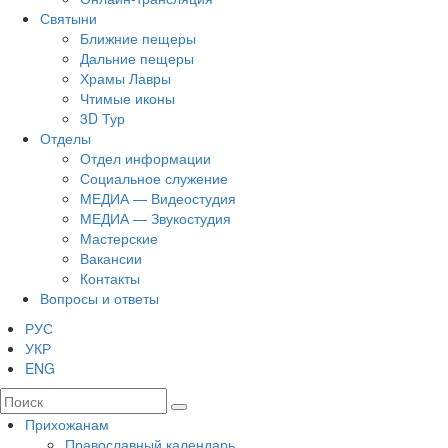
Святыни
Ближние пещеры
Дальние пещеры
Храмы Лавры
Чтимые иконы
3D Тур
Отделы
Отдел информации
Социальное служение
МЕДИА — Видеостудия
МЕДИА — Звукостудия
Мастерские
Вакансии
Контакты
Вопросы и ответы
РУС
УКР
ENG
Прихожанам
Православный календарь