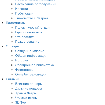
Расписание богослужений
Новости
Публикации
Знакомство с Лаврой
Паломникам
Паломнический отдел
Где остановиться
Что посетить
Пожертвование
О Лавре
Священноначалие
Общая информация
История
Электронная библиотека
Фотогалерея
Онлайн-трансляция
Святыни
Ближние пещеры
Дальние пещеры
Храмы Лавры
Чтимые иконы
3D Тур