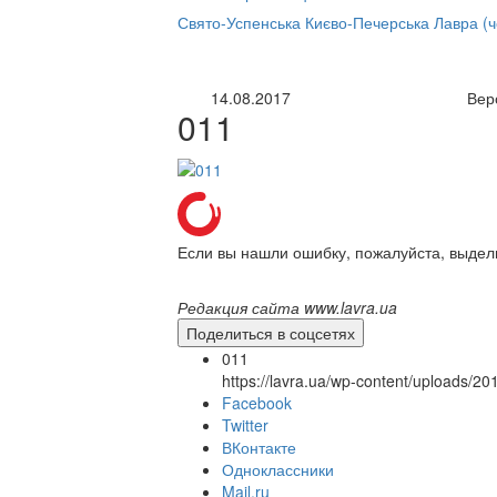
нлайн трансляция |
12 сентября
Свято-Успенська Києво-Печерська Лавра (
Название трансляции
14.08.2017
Вер
011
Если вы нашли ошибку, пожалуйста, выдел
Редакция сайта www.lavra.ua
Поделиться в соцсетях
011
https://lavra.ua/wp-content/uploads/2
Facebook
Twitter
ВКонтакте
Одноклассники
Mail.ru