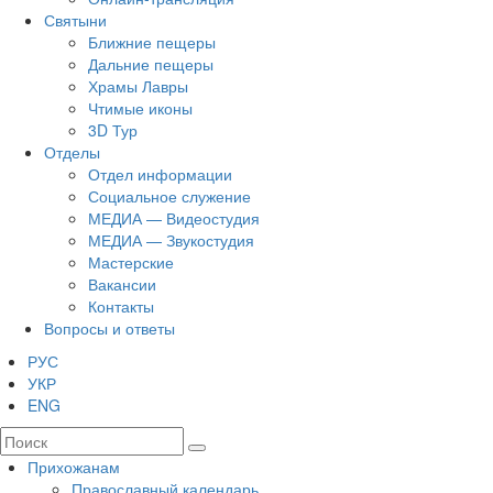
Святыни
Ближние пещеры
Дальние пещеры
Храмы Лавры
Чтимые иконы
3D Тур
Отделы
Отдел информации
Социальное служение
МЕДИА — Видеостудия
МЕДИА — Звукостудия
Мастерские
Вакансии
Контакты
Вопросы и ответы
РУС
УКР
ENG
Прихожанам
Православный календарь