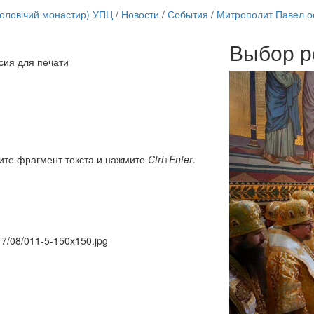
чоловічий монастир) УПЦ
/
Новости
/
События
/
Митрополит Павел о
Выбор р
сия для печати
Онлайн трансляции
12 сентября 2015
Назван
12 сентября 2015
Назван
12 сентября 2015
Назван
12 сентября 2015
Назван
12 сентября 2015
Назван
12 сентября 2015
Назван
ите фрагмент текста и нажмите
Ctrl+Enter
.
12 сентября 2015
Назван
12 сентября 2015
Назван
Перейти к архиву
017/08/011-5-150x150.jpg