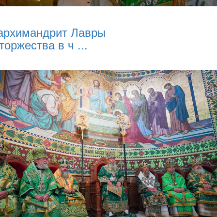
архимандрит Лавры
торжества в ч ...