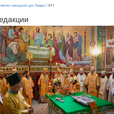
святил овощной цех Лавры
/
011
едакции
Веб-камеры
ие трансляции
ие трансляции
ие трансляции
ие трансляции
ие трансляции
ие трансляции
ие трансляции
ие трансляции