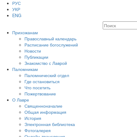
РУС
УКР
ENG
Прихожанам
Православный календарь
Расписание богослужений
Новости
Публикации
Знакомство с Лаврой
Паломникам
Паломнический отдел
Где остановиться
Что посетить
Пожертвование
О Лавре
Священноначалие
Общая информация
История
Электронная библиотека
Фотогалерея
Онлайн-трансляция