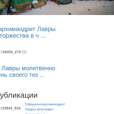
архимандрит Лавры
торжества в ч ...
 Лавры молитвенно
нь своего тез ...
публикации
Священноархимандрит
Лавры возглавил