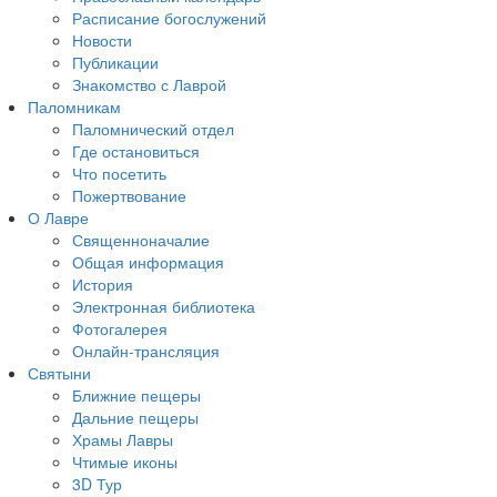
Расписание богослужений
Новости
Публикации
Знакомство с Лаврой
Паломникам
Паломнический отдел
Где остановиться
Что посетить
Пожертвование
О Лавре
Священноначалие
Общая информация
История
Электронная библиотека
Фотогалерея
Онлайн-трансляция
Святыни
Ближние пещеры
Дальние пещеры
Храмы Лавры
Чтимые иконы
3D Тур