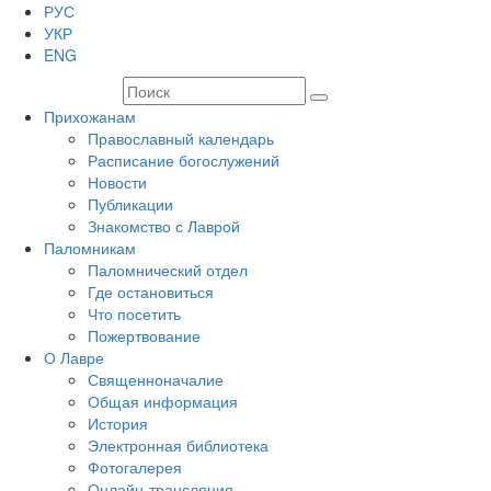
РУС
УКР
ENG
Прихожанам
Православный календарь
Расписание богослужений
Новости
Публикации
Знакомство с Лаврой
Паломникам
Паломнический отдел
Где остановиться
Что посетить
Пожертвование
О Лавре
Священноначалие
Общая информация
История
Электронная библиотека
Фотогалерея
Онлайн-трансляция