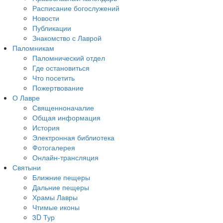
Расписание богослужений
Новости
Публикации
Знакомство с Лаврой
Паломникам
Паломнический отдел
Где остановиться
Что посетить
Пожертвование
О Лавре
Священноначалие
Общая информация
История
Электронная библиотека
Фотогалерея
Онлайн-трансляция
Святыни
Ближние пещеры
Дальние пещеры
Храмы Лавры
Чтимые иконы
3D Тур