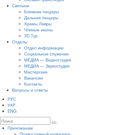
Святыни
Ближние пещеры
Дальние пещеры
Храмы Лавры
Чтимые иконы
3D Тур
Отделы
Отдел информации
Социальное служение
МЕДИА — Видеостудия
МЕДИА — Звукостудия
Мастерские
Вакансии
Контакты
Вопросы и ответы
РУС
УКР
ENG
Прихожанам
Православный календарь