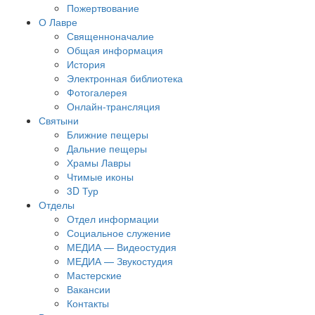
Пожертвование
О Лавре
Священноначалие
Общая информация
История
Электронная библиотека
Фотогалерея
Онлайн-трансляция
Святыни
Ближние пещеры
Дальние пещеры
Храмы Лавры
Чтимые иконы
3D Тур
Отделы
Отдел информации
Социальное служение
МЕДИА — Видеостудия
МЕДИА — Звукостудия
Мастерские
Вакансии
Контакты