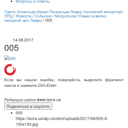
Вопросы и ответы
нлайн трансляция |
12 сентября
Свято-Успенська Києво-Печерська Лавра (чоловічий монастир)
УПЦ
/
Новости
/
События
/
Митрополит Павел освятил
Название трансляции
овощной цех Лавры
/
005
14.08.2017
005
Если вы нашли ошибку, пожалуйста, выделите фрагмент
текста и нажмите
Ctrl+Enter
.
Редакция сайта www.lavra.ua
Поделиться в соцсетях
005
https://lavra.ua/wp-content/uploads/2017/08/005-8-
150x150.jpg