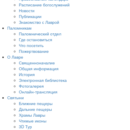
Расписание богослужений
Новости
Публикации
Знакомство с Лаврой
Паломникам
Паломнический отдел
Где остановиться
Что посетить
Пожертвование
О Лавре
Священноначалие
Общая информация
История
Электронная библиотека
Фотогалерея
Онлайн-трансляция
Святыни
Ближние пещеры
Дальние пещеры
Храмы Лавры
Чтимые иконы
3D Тур