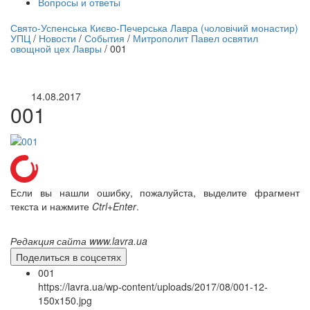
Вопросы и ответы
нлайн трансляция |
12 сентября
Свято-Успенська Києво-Печерська Лавра (чоловічий монастир)
УПЦ
/
Новости
/
События
/
Митрополит Павел освятил
Название трансляции
овощной цех Лавры
/
001
14.08.2017
001
Если вы нашли ошибку, пожалуйста, выделите фрагмент
текста и нажмите
Ctrl+Enter
.
Редакция сайта www.lavra.ua
Поделиться в соцсетях
001
https://lavra.ua/wp-content/uploads/2017/08/001-12-
150x150.jpg