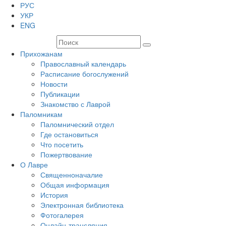
РУС
УКР
ENG
Прихожанам
Православный календарь
Расписание богослужений
Новости
Публикации
Знакомство с Лаврой
Паломникам
Паломнический отдел
Где остановиться
Что посетить
Пожертвование
О Лавре
Священноначалие
Общая информация
История
Электронная библиотека
Фотогалерея
Онлайн-трансляция