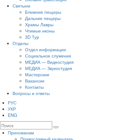
Святыни
Ближние пещеры
Дальние пещеры
Храмы Лавры
Чтимые иконы
3D Тур
Отделы
Отдел информации
Социальное служение
МЕДИА — Видеостудия
МЕДИА — Звукостудия
Мастерские
Вакансии
Контакты
Вопросы и ответы
РУС
УКР
ENG
Прихожанам
Православный календарь