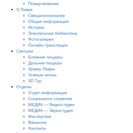
Пожертвование
О Лавре
Священноначалие
Общая информация
История
Электронная библиотека
Фотогалерея
Онлайн-трансляция
Святыни
Ближние пещеры
Дальние пещеры
Храмы Лавры
Чтимые иконы
3D Тур
Отделы
Отдел информации
Социальное служение
МЕДИА — Видеостудия
МЕДИА — Звукостудия
Мастерские
Вакансии
Контакты