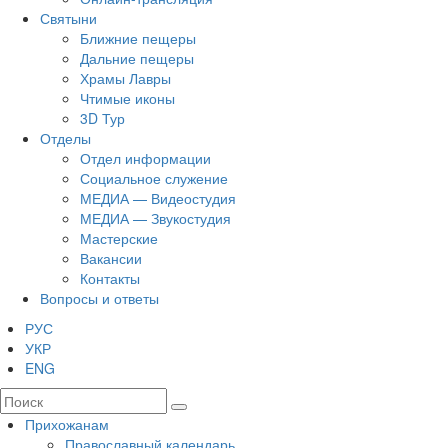
Святыни
Ближние пещеры
Дальние пещеры
Храмы Лавры
Чтимые иконы
3D Тур
Отделы
Отдел информации
Социальное служение
МЕДИА — Видеостудия
МЕДИА — Звукостудия
Мастерские
Вакансии
Контакты
Вопросы и ответы
РУС
УКР
ENG
Прихожанам
Православный календарь