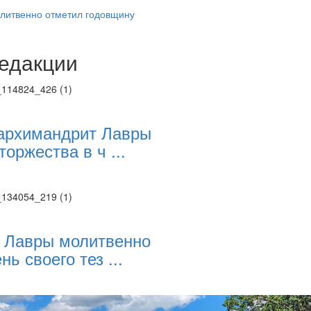
литвенно отметил годовщину
едакции
Веб-камеры
ие трансляции
ие трансляции
ие трансляции
ие трансляции
архимандрит Лавры
ие трансляции
торжества в ч ...
ие трансляции
ие трансляции
ие трансляции
 Лавры молитвенно
нь своего тез ...