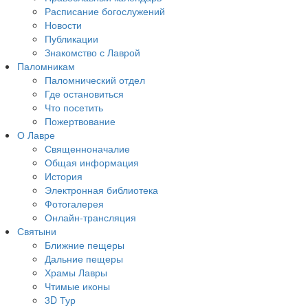
Расписание богослужений
Новости
Публикации
Знакомство с Лаврой
Паломникам
Паломнический отдел
Где остановиться
Что посетить
Пожертвование
О Лавре
Священноначалие
Общая информация
История
Электронная библиотека
Фотогалерея
Онлайн-трансляция
Святыни
Ближние пещеры
Дальние пещеры
Храмы Лавры
Чтимые иконы
3D Тур