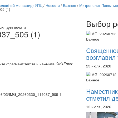
чоловічий монастир) УПЦ
/
Новости
/
Важное
/
Митрополит Павел мо
5 (1)
Выбор р
Онлайн трансляции
сия для печати
12 сентября 2015
Назван
37_505 (1)
12 сентября 2015
Назван
Важное
12 сентября 2015
Назван
12 сентября 2015
Назван
Священно
12 сентября 2015
Назван
возглавил 
12 сентября 2015
Назван
12 сентября 2015
Назван
ите фрагмент текста и нажмите
Ctrl+Enter
.
23 июля, 2026
12 сентября 2015
Назван
Перейти к архиву
Важное
Наместник
/2026/03/IMG_20260330_114037_505-1-
отметил де
12 июля, 2026