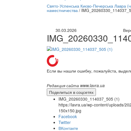
нлайн трансляция |
12 сентября
Свято-Успенська Києво-Печерська Лавра (
наместничества
/
IMG_20260330_114037_50
Название трансляции
30.03.2026
Вер
IMG_20260330_1140
Если вы нашли ошибку, пожалуйста, выдел
Редакция сайта www.lavra.ua
Поделиться в соцсетях
IMG_20260330_114037_505 (1)
https://lavra.ua/wp-content/uploads
150x150.jpg
Facebook
Twitter
ВКонтакте