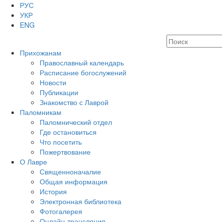
РУС
УКР
ENG
Прихожанам
Православный календарь
Расписание богослужений
Новости
Публикации
Знакомство с Лаврой
Паломникам
Паломнический отдел
Где остановиться
Что посетить
Пожертвование
О Лавре
Священноначалие
Общая информация
История
Электронная библиотека
Фотогалерея
Онлайн-трансляция