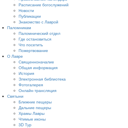
Расписание богослужений
Новости
Публикации
Знакомство с Лаврой
Паломникам
Паломнический отдел
Где остановиться
Что посетить
Пожертвование
О Лавре
Священноначалие
Общая информация
История
Электронная библиотека
Фотогалерея
Онлайн-трансляция
Святыни
Ближние пещеры
Дальние пещеры
Храмы Лавры
Чтимые иконы
3D Тур