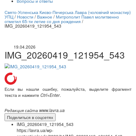
Вопросы и ответы
нлайн трансляция |
12 сентября
Свято-Успенська Києво-Печерська Лавра (чоловічий монастир)
УПЦ
/
Новости
/
Важное
/
Митрополит Павел молитвенно
Название трансляции
отметил 65-ти летие со дня рождения
/
IMG_20260419_121954_543
19.04.2026
IMG_20260419_121954_543
Если вы нашли ошибку, пожалуйста, выделите фрагмент
текста и нажмите
Ctrl+Enter
.
Редакция сайта www.lavra.ua
Поделиться в соцсетях
IMG_20260419_121954_543
https://lavra.ua/wp-