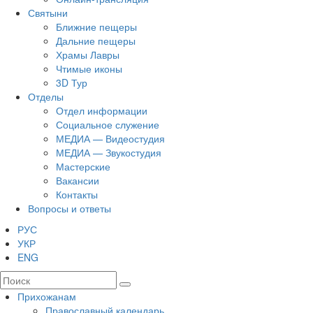
Святыни
Ближние пещеры
Дальние пещеры
Храмы Лавры
Чтимые иконы
3D Тур
Отделы
Отдел информации
Социальное служение
МЕДИА — Видеостудия
МЕДИА — Звукостудия
Мастерские
Вакансии
Контакты
Вопросы и ответы
РУС
УКР
ENG
Прихожанам
Православный календарь