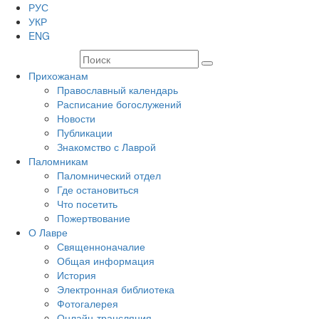
РУС
УКР
ENG
Прихожанам
Православный календарь
Расписание богослужений
Новости
Публикации
Знакомство с Лаврой
Паломникам
Паломнический отдел
Где остановиться
Что посетить
Пожертвование
О Лавре
Священноначалие
Общая информация
История
Электронная библиотека
Фотогалерея
Онлайн-трансляция