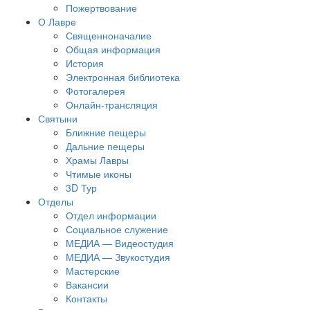
Пожертвование
О Лавре
Священноначалие
Общая информация
История
Электронная библиотека
Фотогалерея
Онлайн-трансляция
Святыни
Ближние пещеры
Дальние пещеры
Храмы Лавры
Чтимые иконы
3D Тур
Отделы
Отдел информации
Социальное служение
МЕДИА — Видеостудия
МЕДИА — Звукостудия
Мастерские
Вакансии
Контакты