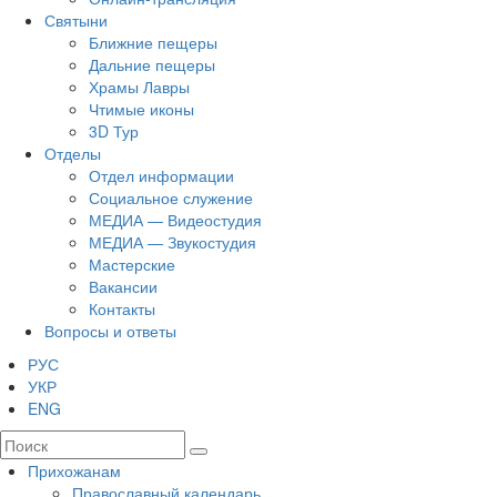
Святыни
Ближние пещеры
Дальние пещеры
Храмы Лавры
Чтимые иконы
3D Тур
Отделы
Отдел информации
Социальное служение
МЕДИА — Видеостудия
МЕДИА — Звукостудия
Мастерские
Вакансии
Контакты
Вопросы и ответы
РУС
УКР
ENG
Прихожанам
Православный календарь