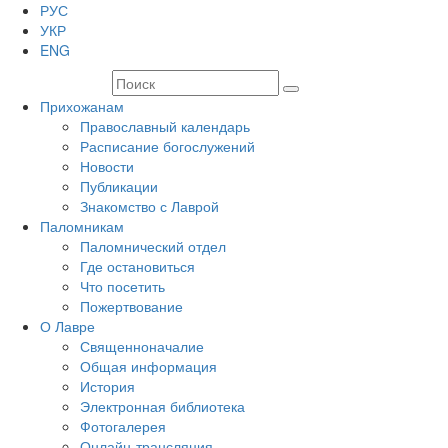
РУС
УКР
ENG
Прихожанам
Православный календарь
Расписание богослужений
Новости
Публикации
Знакомство с Лаврой
Паломникам
Паломнический отдел
Где остановиться
Что посетить
Пожертвование
О Лавре
Священноначалие
Общая информация
История
Электронная библиотека
Фотогалерея
Онлайн-трансляция