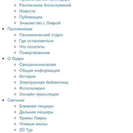
Расписание богослужений
Новости
Публикации
Знакомство с Лаврой
Паломникам
Паломнический отдел
Где остановиться
Что посетить
Пожертвование
О Лавре
Священноначалие
Общая информация
История
Электронная библиотека
Фотогалерея
Онлайн-трансляция
Святыни
Ближние пещеры
Дальние пещеры
Храмы Лавры
Чтимые иконы
3D Тур