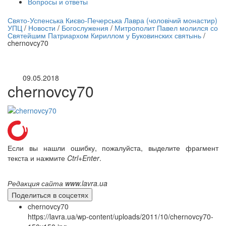
Вопросы и ответы
нлайн трансляция |
12 сентября
Свято-Успенська Києво-Печерська Лавра (чоловічий монастир)
УПЦ
/
Новости
/
Богослужения
/
Митрополит Павел молился со
Название трансляции
Святейшим Патриархом Кириллом у Буковинских святынь
/
chernovcy70
09.05.2018
chernovcy70
Если вы нашли ошибку, пожалуйста, выделите фрагмент
текста и нажмите
Ctrl+Enter
.
Редакция сайта www.lavra.ua
Поделиться в соцсетях
chernovcy70
https://lavra.ua/wp-content/uploads/2011/10/chernovcy70-