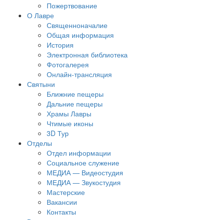
Пожертвование
О Лавре
Священноначалие
Общая информация
История
Электронная библиотека
Фотогалерея
Онлайн-трансляция
Святыни
Ближние пещеры
Дальние пещеры
Храмы Лавры
Чтимые иконы
3D Тур
Отделы
Отдел информации
Социальное служение
МЕДИА — Видеостудия
МЕДИА — Звукостудия
Мастерские
Вакансии
Контакты