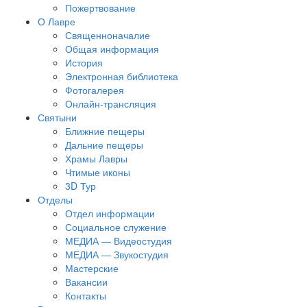
Пожертвование
О Лавре
Священноначалие
Общая информация
История
Электронная библиотека
Фотогалерея
Онлайн-трансляция
Святыни
Ближние пещеры
Дальние пещеры
Храмы Лавры
Чтимые иконы
3D Тур
Отделы
Отдел информации
Социальное служение
МЕДИА — Видеостудия
МЕДИА — Звукостудия
Мастерские
Вакансии
Контакты