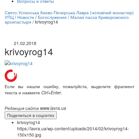
Вопросы и ответы
нлайн трансляция |
12 сентября
Свято-Успенська Києво-Печерська Лавра (чоловічий монастир)
УПЦ
/
Новости
/
Богослужения
/
Малая пасха Криворожского
Название трансляции
архипастыря
/
krivoyrog14
21.02.2018
krivoyrog14
Если вы нашли ошибку, пожалуйста, выделите фрагмент
текста и нажмите
Ctrl+Enter
.
Редакция сайта www.lavra.ua
Поделиться в соцсетях
krivoyrog14
https://lavra.ua/wp-content/uploads/2014/02/krivoyrog14-
150x150.jpg