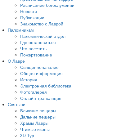
Расписание богослужений
Новости
Публикации
Знакомство с Лаврой
Паломникам
Паломнический отдел
Где остановиться
Что посетить
Пожертвование
О Лавре
Священноначалие
Общая информация
История
Электронная библиотека
Фотогалерея
Онлайн-трансляция
Святыни
Ближние пещеры
Дальние пещеры
Храмы Лавры
Чтимые иконы
3D Тур