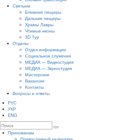
Святыни
Ближние пещеры
Дальние пещеры
Храмы Лавры
Чтимые иконы
3D Тур
Отделы
Отдел информации
Социальное служение
МЕДИА — Видеостудия
МЕДИА — Звукостудия
Мастерские
Вакансии
Контакты
Вопросы и ответы
РУС
УКР
ENG
Прихожанам
Православный календарь