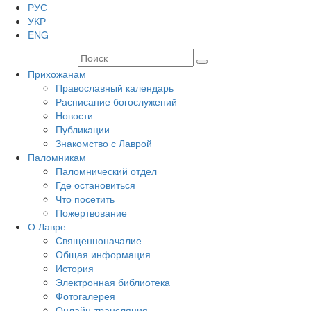
РУС
УКР
ENG
Прихожанам
Православный календарь
Расписание богослужений
Новости
Публикации
Знакомство с Лаврой
Паломникам
Паломнический отдел
Где остановиться
Что посетить
Пожертвование
О Лавре
Священноначалие
Общая информация
История
Электронная библиотека
Фотогалерея
Онлайн-трансляция