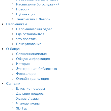
Расписание богослужений
Новости
Публикации
Знакомство с Лаврой
Паломникам
Паломнический отдел
Где остановиться
Что посетить
Пожертвование
О Лавре
Священноначалие
Общая информация
История
Электронная библиотека
Фотогалерея
Онлайн-трансляция
Святыни
Ближние пещеры
Дальние пещеры
Храмы Лавры
Чтимые иконы
3D Тур