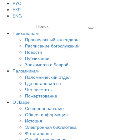
РУС
УКР
ENG
Прихожанам
Православный календарь
Расписание богослужений
Новости
Публикации
Знакомство с Лаврой
Паломникам
Паломнический отдел
Где остановиться
Что посетить
Пожертвование
О Лавре
Священноначалие
Общая информация
История
Электронная библиотека
Фотогалерея
Онлайн-трансляция