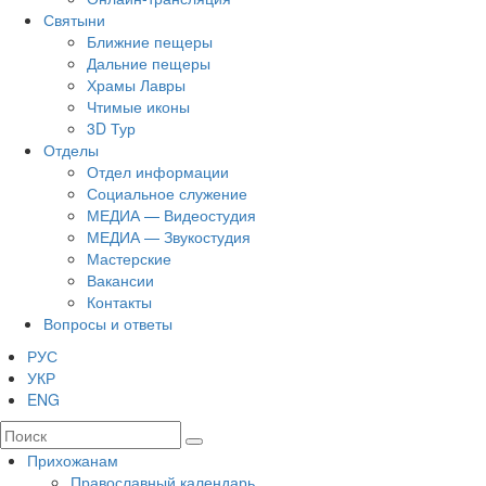
Святыни
Ближние пещеры
Дальние пещеры
Храмы Лавры
Чтимые иконы
3D Тур
Отделы
Отдел информации
Социальное служение
МЕДИА — Видеостудия
МЕДИА — Звукостудия
Мастерские
Вакансии
Контакты
Вопросы и ответы
РУС
УКР
ENG
Прихожанам
Православный календарь