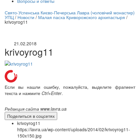
Вопросы и ответы
нлайн трансляция |
12 сентября
Свято-Успенська Києво-Печерська Лавра (чоловічий монастир)
УПЦ
/
Новости
/
Малая пасха Криворожского архипастыря
/
Название трансляции
krivoyrog11
21.02.2018
krivoyrog11
Если вы нашли ошибку, пожалуйста, выделите фрагмент
текста и нажмите
Ctrl+Enter
.
Редакция сайта www.lavra.ua
Поделиться в соцсетях
krivoyrog11
https://lavra.ua/wp-content/uploads/2014/02/krivoyrog11-
150x150.jpg