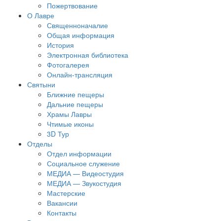
Пожертвование
О Лавре
Священноначалие
Общая информация
История
Электронная библиотека
Фотогалерея
Онлайн-трансляция
Святыни
Ближние пещеры
Дальние пещеры
Храмы Лавры
Чтимые иконы
3D Тур
Отделы
Отдел информации
Социальное служение
МЕДИА — Видеостудия
МЕДИА — Звукостудия
Мастерские
Вакансии
Контакты