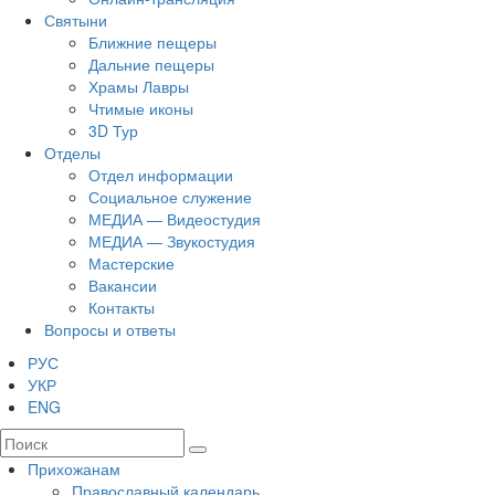
Святыни
Ближние пещеры
Дальние пещеры
Храмы Лавры
Чтимые иконы
3D Тур
Отделы
Отдел информации
Социальное служение
МЕДИА — Видеостудия
МЕДИА — Звукостудия
Мастерские
Вакансии
Контакты
Вопросы и ответы
РУС
УКР
ENG
Прихожанам
Православный календарь