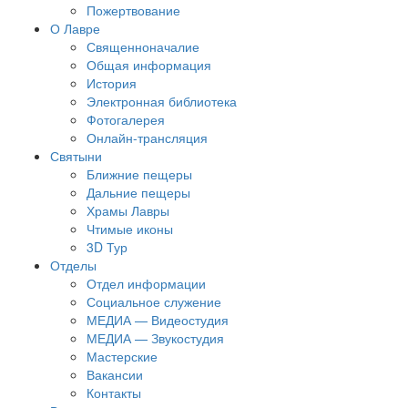
Пожертвование
О Лавре
Священноначалие
Общая информация
История
Электронная библиотека
Фотогалерея
Онлайн-трансляция
Святыни
Ближние пещеры
Дальние пещеры
Храмы Лавры
Чтимые иконы
3D Тур
Отделы
Отдел информации
Социальное служение
МЕДИА — Видеостудия
МЕДИА — Звукостудия
Мастерские
Вакансии
Контакты