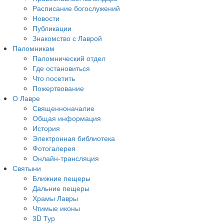
Расписание богослужений
Новости
Публикации
Знакомство с Лаврой
Паломникам
Паломнический отдел
Где остановиться
Что посетить
Пожертвование
О Лавре
Священноначалие
Общая информация
История
Электронная библиотека
Фотогалерея
Онлайн-трансляция
Святыни
Ближние пещеры
Дальние пещеры
Храмы Лавры
Чтимые иконы
3D Тур