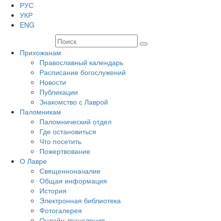
РУС
УКР
ENG
Прихожанам
Православный календарь
Расписание богослужений
Новости
Публикации
Знакомство с Лаврой
Паломникам
Паломнический отдел
Где остановиться
Что посетить
Пожертвование
О Лавре
Священноначалие
Общая информация
История
Электронная библиотека
Фотогалерея
Онлайн-трансляция