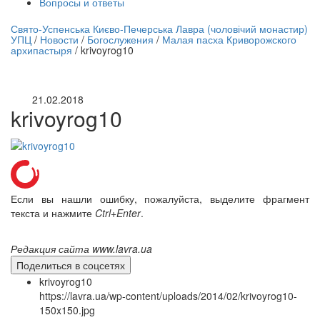
Вопросы и ответы
нлайн трансляция |
12 сентября
Свято-Успенська Києво-Печерська Лавра (чоловічий монастир)
УПЦ
/
Новости
/
Богослужения
/
Малая пасха Криворожского
Название трансляции
архипастыря
/
krivoyrog10
21.02.2018
krivoyrog10
Если вы нашли ошибку, пожалуйста, выделите фрагмент
текста и нажмите
Ctrl+Enter
.
Редакция сайта www.lavra.ua
Поделиться в соцсетях
krivoyrog10
https://lavra.ua/wp-content/uploads/2014/02/krivoyrog10-
150x150.jpg