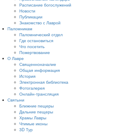
Расписание богослужений
Новости
Публикации
Знакомство с Лаврой
Паломникам
Паломнический отдел
Где остановиться
Что посетить
Пожертвование
О Лавре
Священноначалие
Общая информация
История
Электронная библиотека
Фотогалерея
Онлайн-трансляция
Святыни
Ближние пещеры
Дальние пещеры
Храмы Лавры
Чтимые иконы
3D Тур