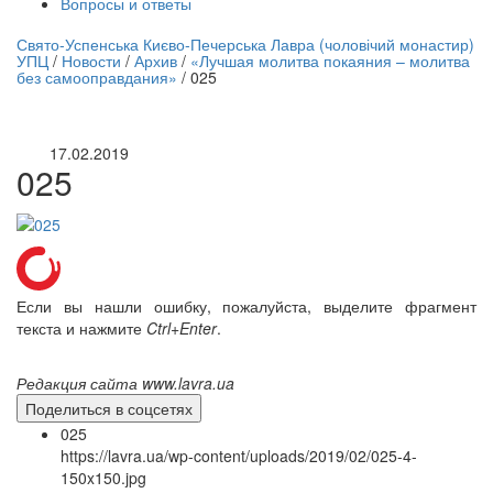
Вопросы и ответы
нлайн трансляция |
12 сентября
Свято-Успенська Києво-Печерська Лавра (чоловічий монастир)
УПЦ
/
Новости
/
Архив
/
«Лучшая молитва покаяния – молитва
Название трансляции
без самооправдания»
/
025
17.02.2019
025
Если вы нашли ошибку, пожалуйста, выделите фрагмент
текста и нажмите
Ctrl+Enter
.
Редакция сайта www.lavra.ua
Поделиться в соцсетях
025
https://lavra.ua/wp-content/uploads/2019/02/025-4-
150x150.jpg