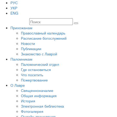
РУС
УКР
ENG
Прихожанам
Православный календарь
Расписание богослужений
Новости
Публикации
Знакомство с Лаврой
Паломникам
Паломнический отдел
Где остановиться
Что посетить
Пожертвование
О Лавре
Священноначалие
Общая информация
История
Электронная библиотека
Фотогалерея
Онлайн-трансляция