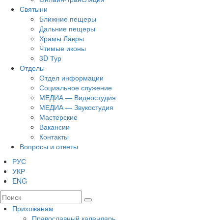
Святыни
Ближние пещеры
Дальние пещеры
Храмы Лавры
Чтимые иконы
3D Тур
Отделы
Отдел информации
Социальное служение
МЕДИА — Видеостудия
МЕДИА — Звукостудия
Мастерские
Вакансии
Контакты
Вопросы и ответы
РУС
УКР
ENG
Прихожанам
Православный календарь