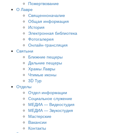
Пожертвование
О Лавре
Священноначалие
Общая информация
История
Электронная библиотека
Фотогалерея
Онлайн-трансляция
Святыни
Ближние пещеры
Дальние пещеры
Храмы Лавры
Чтимые иконы
3D Тур
Отделы
Отдел информации
Социальное служение
МЕДИА — Видеостудия
МЕДИА — Звукостудия
Мастерские
Вакансии
Контакты