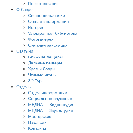
Пожертвование
О Лавре
Священноначалие
Общая информация
История
Электронная библиотека
Фотогалерея
Онлайн-трансляция
Святыни
Ближние пещеры
Дальние пещеры
Храмы Лавры
Чтимые иконы
3D Тур
Отделы
Отдел информации
Социальное служение
МЕДИА — Видеостудия
МЕДИА — Звукостудия
Мастерские
Вакансии
Контакты