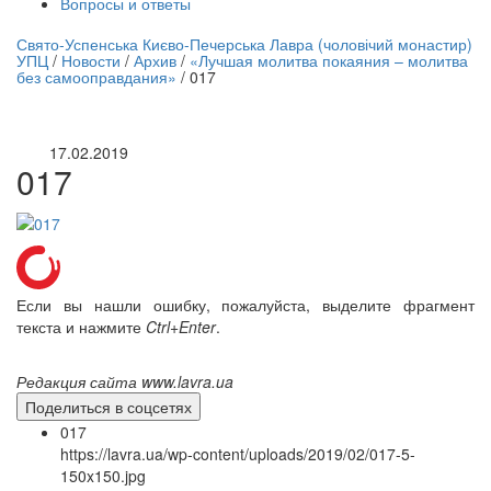
Вопросы и ответы
нлайн трансляция |
12 сентября
Свято-Успенська Києво-Печерська Лавра (чоловічий монастир)
УПЦ
/
Новости
/
Архив
/
«Лучшая молитва покаяния – молитва
Название трансляции
без самооправдания»
/
017
17.02.2019
017
Если вы нашли ошибку, пожалуйста, выделите фрагмент
текста и нажмите
Ctrl+Enter
.
Редакция сайта www.lavra.ua
Поделиться в соцсетях
017
https://lavra.ua/wp-content/uploads/2019/02/017-5-
150x150.jpg