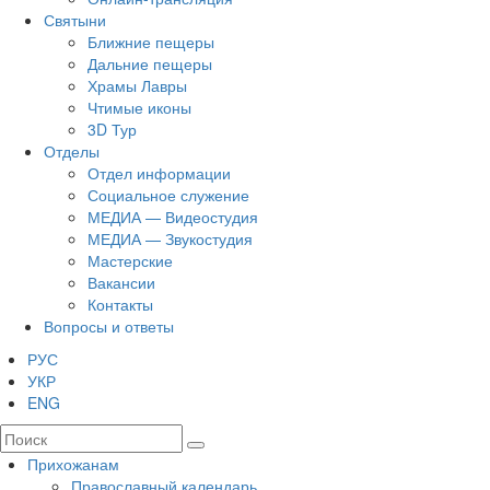
Святыни
Ближние пещеры
Дальние пещеры
Храмы Лавры
Чтимые иконы
3D Тур
Отделы
Отдел информации
Социальное служение
МЕДИА — Видеостудия
МЕДИА — Звукостудия
Мастерские
Вакансии
Контакты
Вопросы и ответы
РУС
УКР
ENG
Прихожанам
Православный календарь