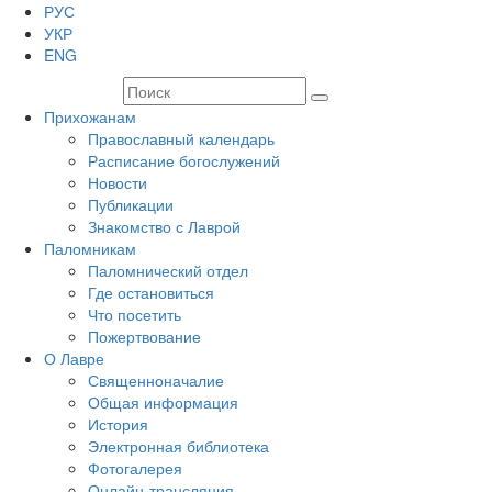
РУС
УКР
ENG
Прихожанам
Православный календарь
Расписание богослужений
Новости
Публикации
Знакомство с Лаврой
Паломникам
Паломнический отдел
Где остановиться
Что посетить
Пожертвование
О Лавре
Священноначалие
Общая информация
История
Электронная библиотека
Фотогалерея
Онлайн-трансляция