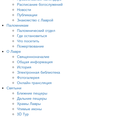
Расписание богослужений
Новости
Публикации
Знакомство с Лаврой
Паломникам
Паломнический отдел
Где остановиться
Что посетить
Пожертвование
О Лавре
Священноначалие
Общая информация
История
Электронная библиотека
Фотогалерея
Онлайн-трансляция
Святыни
Ближние пещеры
Дальние пещеры
Храмы Лавры
Чтимые иконы
3D Тур