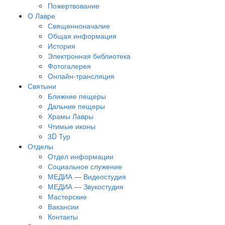
Пожертвование
О Лавре
Священноначалие
Общая информация
История
Электронная библиотека
Фотогалерея
Онлайн-трансляция
Святыни
Ближние пещеры
Дальние пещеры
Храмы Лавры
Чтимые иконы
3D Тур
Отделы
Отдел информации
Социальное служение
МЕДИА — Видеостудия
МЕДИА — Звукостудия
Мастерские
Вакансии
Контакты