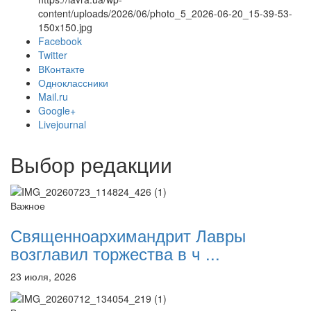
content/uploads/2026/06/photo_5_2026-06-20_15-39-53-
150x150.jpg
Facebook
Twitter
Онлайн трансляции
Веб-камеры
ВКонтакте
12 сентября 2015
Название трансляции
Одноклассники
12 сентября 2015
Название трансляции
Mail.ru
12 сентября 2015
Название трансляции
Google+
12 сентября 2015
Название трансляции
Livejournal
12 сентября 2015
Название трансляции
12 сентября 2015
Название трансляции
Выбор редакции
12 сентября 2015
Название трансляции
12 сентября 2015
Название трансляции
Перейти к архиву
Важное
Священноархимандрит Лавры
возглавил торжества в ч ...
23 июля, 2026