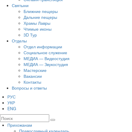
Святыни
Ближние пещеры
Дальние пещеры
Храмы Лавры
Чтимые иконы
3D Тур
Отделы
Отдел информации
Социальное служение
МЕДИА — Видеостудия
МЕДИА — Звукостудия
Мастерские
Вакансии
Контакты
Вопросы и ответы
РУС
УКР
ENG
Прихожанам
Православный календарь