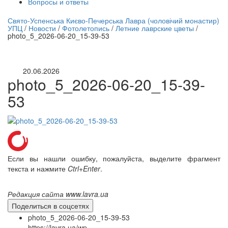
Вопросы и ответы
нлайн трансляция |
12 сентября
Свято-Успенська Києво-Печерська Лавра (чоловічий монастир)
УПЦ
/
Новости
/
Фотолетопись
/
Летние лаврские цветы
/
Название трансляции
photo_5_2026-06-20_15-39-53
20.06.2026
photo_5_2026-06-20_15-39-
53
Если вы нашли ошибку, пожалуйста, выделите фрагмент
текста и нажмите
Ctrl+Enter
.
Редакция сайта www.lavra.ua
Поделиться в соцсетях
photo_5_2026-06-20_15-39-53
https://lavra.ua/wp-