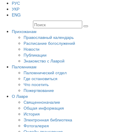
РУС
УКР
ENG
Прихожанам
Православный календарь
Расписание богослужений
Новости
Публикации
Знакомство с Лаврой
Паломникам
Паломнический отдел
Где остановиться
Что посетить
Пожертвование
О Лавре
Священноначалие
Общая информация
История
Электронная библиотека
Фотогалерея
Онлайн-трансляция