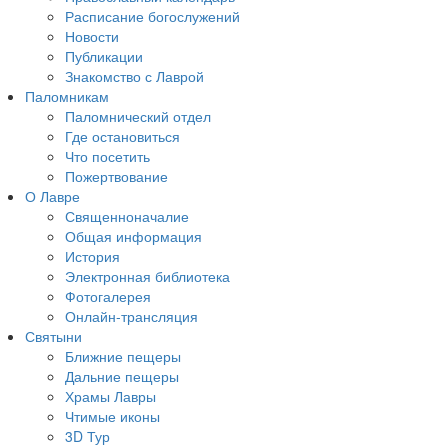
Расписание богослужений
Новости
Публикации
Знакомство с Лаврой
Паломникам
Паломнический отдел
Где остановиться
Что посетить
Пожертвование
О Лавре
Священноначалие
Общая информация
История
Электронная библиотека
Фотогалерея
Онлайн-трансляция
Святыни
Ближние пещеры
Дальние пещеры
Храмы Лавры
Чтимые иконы
3D Тур