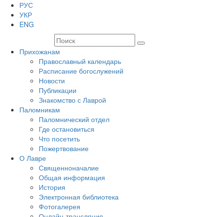
РУС
УКР
ENG
Прихожанам
Православный календарь
Расписание богослужений
Новости
Публикации
Знакомство с Лаврой
Паломникам
Паломнический отдел
Где остановиться
Что посетить
Пожертвование
О Лавре
Священноначалие
Общая информация
История
Электронная библиотека
Фотогалерея
Онлайн-трансляция