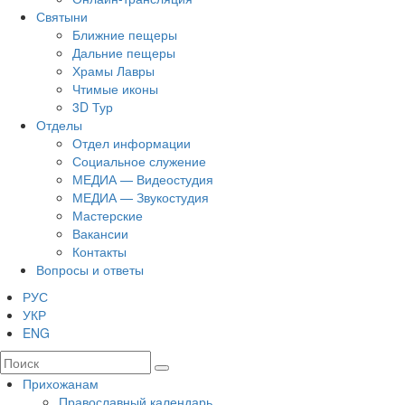
Святыни
Ближние пещеры
Дальние пещеры
Храмы Лавры
Чтимые иконы
3D Тур
Отделы
Отдел информации
Социальное служение
МЕДИА — Видеостудия
МЕДИА — Звукостудия
Мастерские
Вакансии
Контакты
Вопросы и ответы
РУС
УКР
ENG
Прихожанам
Православный календарь