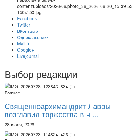
content/uploads/2026/06/photo_36_2026-06-20_15-39-53-
150x150.jpg
Facebook
Twitter
Онлайн трансляции
Веб-камеры
ВКонтакте
12 сентября 2015
Название трансляции
Одноклассники
12 сентября 2015
Название трансляции
Mail.ru
12 сентября 2015
Название трансляции
Google+
12 сентября 2015
Название трансляции
Livejournal
12 сентября 2015
Название трансляции
12 сентября 2015
Название трансляции
Выбор редакции
12 сентября 2015
Название трансляции
12 сентября 2015
Название трансляции
Перейти к архиву
Важное
Священноархимандрит Лавры
возглавил торжества в ч ...
28 июля, 2026