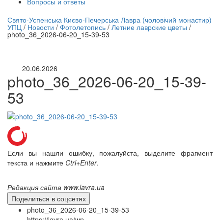
Вопросы и ответы
нлайн трансляция |
12 сентября
Свято-Успенська Києво-Печерська Лавра (чоловічий монастир)
УПЦ
/
Новости
/
Фотолетопись
/
Летние лаврские цветы
/
Название трансляции
photo_36_2026-06-20_15-39-53
20.06.2026
photo_36_2026-06-20_15-39-
53
Если вы нашли ошибку, пожалуйста, выделите фрагмент
текста и нажмите
Ctrl+Enter
.
Редакция сайта www.lavra.ua
Поделиться в соцсетях
photo_36_2026-06-20_15-39-53
https://lavra.ua/wp-