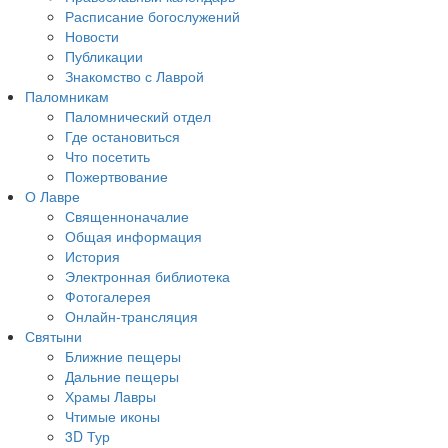
Расписание богослужений
Новости
Публикации
Знакомство с Лаврой
Паломникам
Паломнический отдел
Где остановиться
Что посетить
Пожертвование
О Лавре
Священноначалие
Общая информация
История
Электронная библиотека
Фотогалерея
Онлайн-трансляция
Святыни
Ближние пещеры
Дальние пещеры
Храмы Лавры
Чтимые иконы
3D Тур