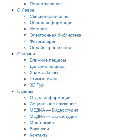
Пожертвование
О Лавре
Священноначалие
Общая информация
История
Электронная библиотека
Фотогалерея
Онлайн-трансляция
Святыни
Ближние пещеры
Дальние пещеры
Храмы Лавры
Чтимые иконы
3D Тур
Отделы
Отдел информации
Социальное служение
МЕДИА — Видеостудия
МЕДИА — Звукостудия
Мастерские
Вакансии
Контакты