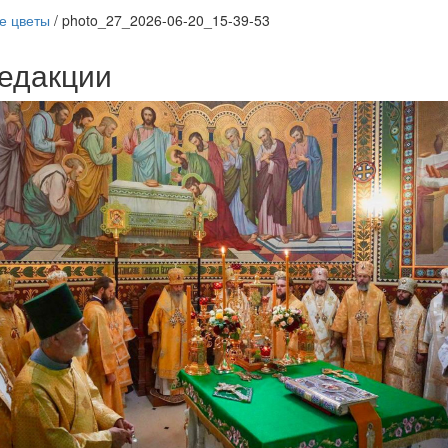
е цветы
/
photo_27_2026-06-20_15-39-53
едакции
Веб-камеры
ие трансляции
ие трансляции
ие трансляции
ие трансляции
ие трансляции
ие трансляции
ие трансляции
ие трансляции