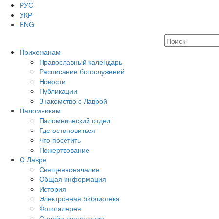
РУС
УКР
ENG
Прихожанам
Православный календарь
Расписание богослужений
Новости
Публикации
Знакомство с Лаврой
Паломникам
Паломнический отдел
Где остановиться
Что посетить
Пожертвование
О Лавре
Священноначалие
Общая информация
История
Электронная библиотека
Фотогалерея
Онлайн-трансляция