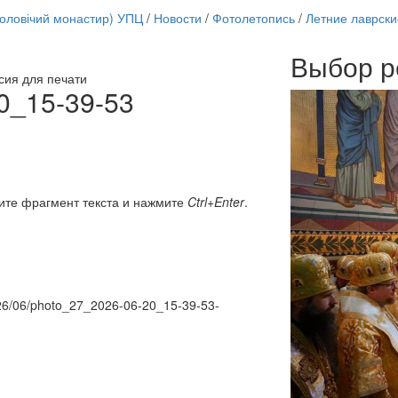
чоловічий монастир) УПЦ
/
Новости
/
Фотолетопись
/
Летние лаврски
Выбор р
сия для печати
Онлайн трансляции
0_15-39-53
12 сентября 2015
Назван
12 сентября 2015
Назван
12 сентября 2015
Назван
12 сентября 2015
Назван
12 сентября 2015
Назван
12 сентября 2015
Назван
ите фрагмент текста и нажмите
Ctrl+Enter
.
12 сентября 2015
Назван
12 сентября 2015
Назван
Перейти к архиву
2026/06/photo_27_2026-06-20_15-39-53-