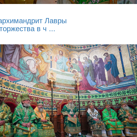
архимандрит Лавры
торжества в ч ...