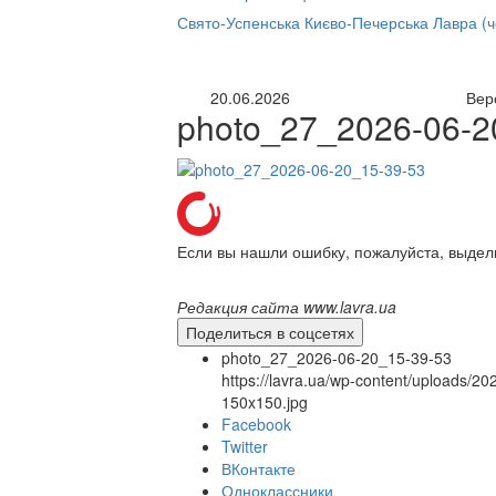
нлайн трансляция |
12 сентября
Свято-Успенська Києво-Печерська Лавра (
Название трансляции
20.06.2026
Вер
photo_27_2026-06-2
Если вы нашли ошибку, пожалуйста, выдел
Редакция сайта www.lavra.ua
Поделиться в соцсетях
photo_27_2026-06-20_15-39-53
https://lavra.ua/wp-content/uploads/
150x150.jpg
Facebook
Twitter
ВКонтакте
Одноклассники