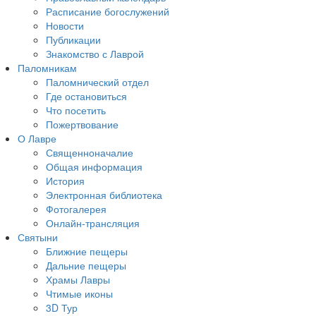
Расписание богослужений
Новости
Публикации
Знакомство с Лаврой
Паломникам
Паломнический отдел
Где остановиться
Что посетить
Пожертвование
О Лавре
Священноначалие
Общая информация
История
Электронная библиотека
Фотогалерея
Онлайн-трансляция
Святыни
Ближние пещеры
Дальние пещеры
Храмы Лавры
Чтимые иконы
3D Тур