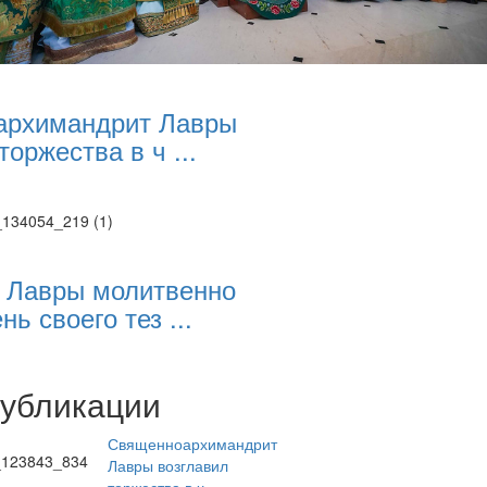
архимандрит Лавры
торжества в ч ...
 Лавры молитвенно
нь своего тез ...
публикации
Священноархимандрит
Лавры возглавил