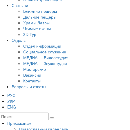
Святыни
Ближние пещеры
Дальние пещеры
Храмы Лавры
Чтимые иконы
3D Тур
Отделы
Отдел информации
Социальное служение
МЕДИА — Видеостудия
МЕДИА — Звукостудия
Мастерские
Вакансии
Контакты
Вопросы и ответы
РУС
УКР
ENG
Прихожанам
Православный календарь