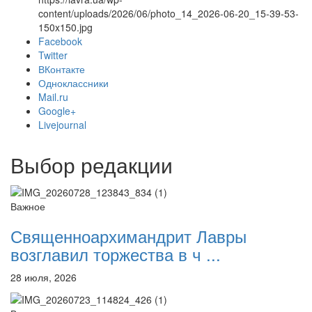
content/uploads/2026/06/photo_14_2026-06-20_15-39-53-
150x150.jpg
Facebook
Twitter
Онлайн трансляции
Веб-камеры
ВКонтакте
12 сентября 2015
Название трансляции
Одноклассники
12 сентября 2015
Название трансляции
Mail.ru
12 сентября 2015
Название трансляции
Google+
12 сентября 2015
Название трансляции
Livejournal
12 сентября 2015
Название трансляции
12 сентября 2015
Название трансляции
Выбор редакции
12 сентября 2015
Название трансляции
12 сентября 2015
Название трансляции
Перейти к архиву
Важное
Священноархимандрит Лавры
возглавил торжества в ч ...
28 июля, 2026