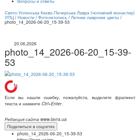
Вопросы и ответы
нлайн трансляция |
12 сентября
Свято-Успенська Києво-Печерська Лавра (чоловічий монастир)
УПЦ
/
Новости
/
Фотолетопись
/
Летние лаврские цветы
/
Название трансляции
photo_14_2026-06-20_15-39-53
20.06.2026
photo_14_2026-06-20_15-39-
53
Если вы нашли ошибку, пожалуйста, выделите фрагмент
текста и нажмите
Ctrl+Enter
.
Редакция сайта www.lavra.ua
Поделиться в соцсетях
photo_14_2026-06-20_15-39-53
https://lavra.ua/wp-