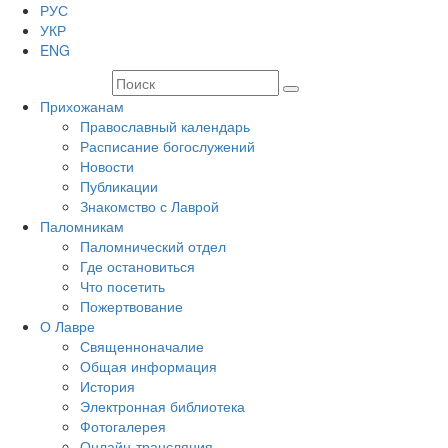
РУС
УКР
ENG
Прихожанам
Православный календарь
Расписание богослужений
Новости
Публикации
Знакомство с Лаврой
Паломникам
Паломнический отдел
Где остановиться
Что посетить
Пожертвование
О Лавре
Священноначалие
Общая информация
История
Электронная библиотека
Фотогалерея
Онлайн-трансляция