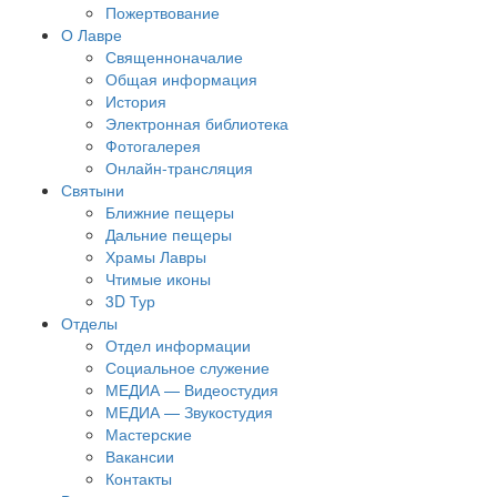
Пожертвование
О Лавре
Священноначалие
Общая информация
История
Электронная библиотека
Фотогалерея
Онлайн-трансляция
Святыни
Ближние пещеры
Дальние пещеры
Храмы Лавры
Чтимые иконы
3D Тур
Отделы
Отдел информации
Социальное служение
МЕДИА — Видеостудия
МЕДИА — Звукостудия
Мастерские
Вакансии
Контакты