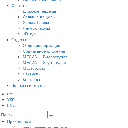
Святыни
Ближние пещеры
Дальние пещеры
Храмы Лавры
Чтимые иконы
3D Тур
Отделы
Отдел информации
Социальное служение
МЕДИА — Видеостудия
МЕДИА — Звукостудия
Мастерские
Вакансии
Контакты
Вопросы и ответы
РУС
УКР
ENG
Прихожанам
Православный календарь