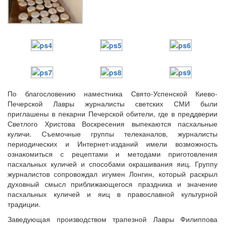
Онлайн трансляции
Веб-камеры
12 сентября 2015
Название трансляции
12 сентября 2015
Название трансляции
12 сентября 2015
Название трансляции
12 сентября 2015
Название трансляции
По благословению наместника Свято-Успенской Киево-
12 сентября 2015
Название трансляции
Печерской Лавры журналисты светских СМИ были
12 сентября 2015
Название трансляции
приглашены в пекарни Печерской обители, где в преддверии
12 сентября 2015
Название трансляции
Светлого Христова Воскресения выпекаются пасхальные
12 сентября 2015
Название трансляции
куличи. Съемочные группы телеканалов, журналисты
Перейти к архиву
периодических и Интернет-изданий имели возможность
ознакомиться с рецептами и методами приготовления
пасхальных куличей и способами окрашивания яиц. Группу
журналистов сопровождал игумен Лонгин, который раскрыл
духовный смысл приближающегося праздника и значение
пасхальных куличей и яиц в православной культурной
традиции.
Заведующая производством трапезной Лавры Филиппова