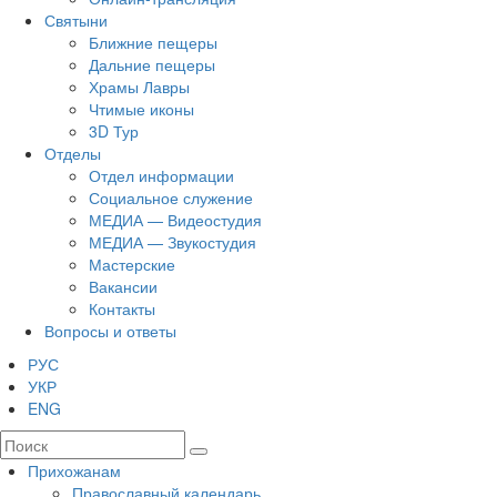
Святыни
Ближние пещеры
Дальние пещеры
Храмы Лавры
Чтимые иконы
3D Тур
Отделы
Отдел информации
Социальное служение
МЕДИА — Видеостудия
МЕДИА — Звукостудия
Мастерские
Вакансии
Контакты
Вопросы и ответы
РУС
УКР
ENG
Прихожанам
Православный календарь