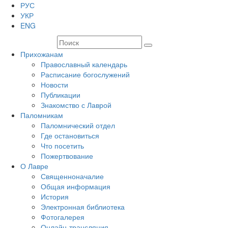
РУС
УКР
ENG
Прихожанам
Православный календарь
Расписание богослужений
Новости
Публикации
Знакомство с Лаврой
Паломникам
Паломнический отдел
Где остановиться
Что посетить
Пожертвование
О Лавре
Священноначалие
Общая информация
История
Электронная библиотека
Фотогалерея
Онлайн-трансляция