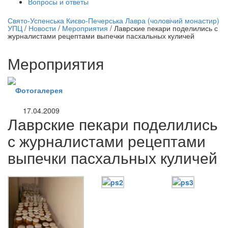
Вопросы и ответы
нлайн трансляция |
12 сентября
Свято-Успенська Києво-Печерська Лавра (чоловічий монастир)
УПЦ
/
Новости
/
Мероприятия
/
Лаврские пекари поделились с
Название трансляции
журналистами рецептами выпечки пасхальных куличей
Мероприятия
Фотогалерея
17.04.2009
Лаврские пекари поделились
с журналистами рецептами
выпечки пасхальных куличей