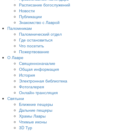
Расписание богослужений
Новости
Публикации
Знакомство с Лаврой
Паломникам
Паломнический отдел
Где остановиться
Что посетить
Пожертвование
О Лавре
Священноначалие
Общая информация
История
Электронная библиотека
Фотогалерея
Онлайн-трансляция
Святыни
Ближние пещеры
Дальние пещеры
Храмы Лавры
Чтимые иконы
3D Тур