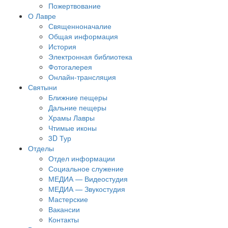
Пожертвование
О Лавре
Священноначалие
Общая информация
История
Электронная библиотека
Фотогалерея
Онлайн-трансляция
Святыни
Ближние пещеры
Дальние пещеры
Храмы Лавры
Чтимые иконы
3D Тур
Отделы
Отдел информации
Социальное служение
МЕДИА — Видеостудия
МЕДИА — Звукостудия
Мастерские
Вакансии
Контакты