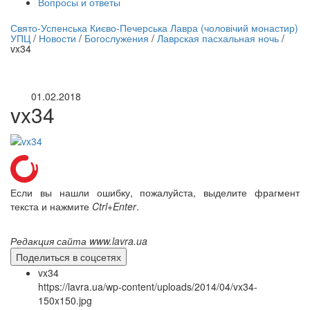
Вопросы и ответы
нлайн трансляция |
12 сентября
Свято-Успенська Києво-Печерська Лавра (чоловічий монастир)
УПЦ
/
Новости
/
Богослужения
/
Лаврская пасхальная ночь
/
Название трансляции
vx34
01.02.2018
vx34
Если вы нашли ошибку, пожалуйста, выделите фрагмент
текста и нажмите
Ctrl+Enter
.
Редакция сайта www.lavra.ua
Поделиться в соцсетях
vx34
https://lavra.ua/wp-content/uploads/2014/04/vx34-
150x150.jpg