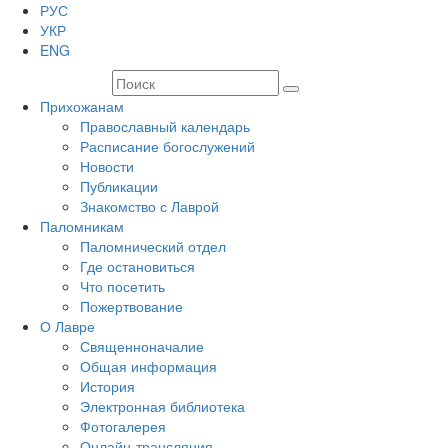
РУС
УКР
ENG
Прихожанам
Православный календарь
Расписание богослужений
Новости
Публикации
Знакомство с Лаврой
Паломникам
Паломнический отдел
Где остановиться
Что посетить
Пожертвование
О Лавре
Священноначалие
Общая информация
История
Электронная библиотека
Фотогалерея
Онлайн-трансляция