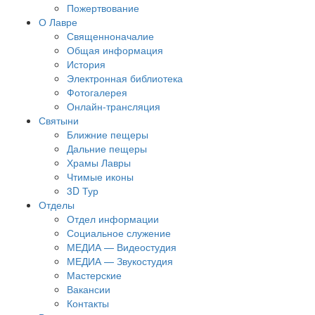
Пожертвование
О Лавре
Священноначалие
Общая информация
История
Электронная библиотека
Фотогалерея
Онлайн-трансляция
Святыни
Ближние пещеры
Дальние пещеры
Храмы Лавры
Чтимые иконы
3D Тур
Отделы
Отдел информации
Социальное служение
МЕДИА — Видеостудия
МЕДИА — Звукостудия
Мастерские
Вакансии
Контакты