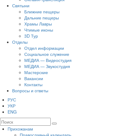
Святыни
Ближние пещеры
Дальние пещеры
Храмы Лавры
Чтимые иконы
3D Тур
Отделы
Отдел информации
Социальное служение
МЕДИА — Видеостудия
МЕДИА — Звукостудия
Мастерские
Вакансии
Контакты
Вопросы и ответы
РУС
УКР
ENG
Прихожанам
Православный календарь