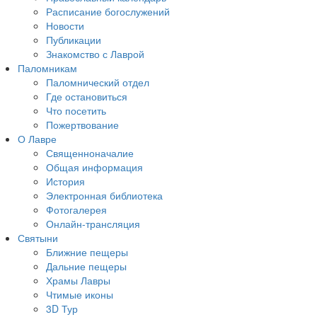
Расписание богослужений
Новости
Публикации
Знакомство с Лаврой
Паломникам
Паломнический отдел
Где остановиться
Что посетить
Пожертвование
О Лавре
Священноначалие
Общая информация
История
Электронная библиотека
Фотогалерея
Онлайн-трансляция
Святыни
Ближние пещеры
Дальние пещеры
Храмы Лавры
Чтимые иконы
3D Тур