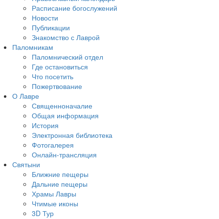
Расписание богослужений
Новости
Публикации
Знакомство с Лаврой
Паломникам
Паломнический отдел
Где остановиться
Что посетить
Пожертвование
О Лавре
Священноначалие
Общая информация
История
Электронная библиотека
Фотогалерея
Онлайн-трансляция
Святыни
Ближние пещеры
Дальние пещеры
Храмы Лавры
Чтимые иконы
3D Тур