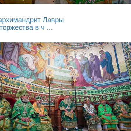
архимандрит Лавры
торжества в ч ...