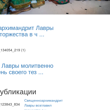
архимандрит Лавры
торжества в ч ...
 Лавры молитвенно
нь своего тез ...
публикации
Священноархимандрит
Лавры возглавил