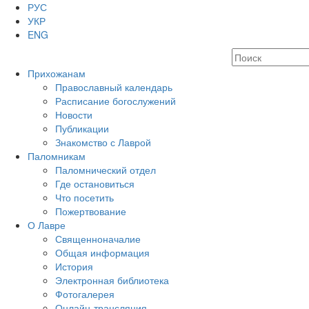
РУС
УКР
ENG
Прихожанам
Православный календарь
Расписание богослужений
Новости
Публикации
Знакомство с Лаврой
Паломникам
Паломнический отдел
Где остановиться
Что посетить
Пожертвование
О Лавре
Священноначалие
Общая информация
История
Электронная библиотека
Фотогалерея
Онлайн-трансляция