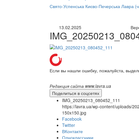
нлайн трансляция |
12 сентября
Свято-Успенська Києво-Печерська Лавра (
Название трансляции
13.02.2025
Вер
IMG_20250213_080
Если вы нашли ошибку, пожалуйста, выдел
Редакция сайта www.lavra.ua
Поделиться в соцсетях
IMG_20250213_080452_111
https://lavra.ua/wp-content/uploads
150x150.jpg
Facebook
Twitter
ВКонтакте
Одноклассники