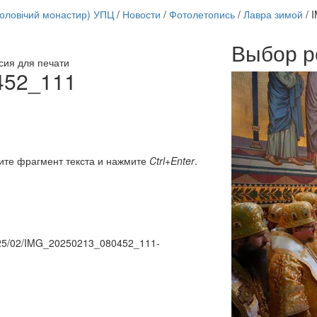
чоловічий монастир) УПЦ
/
Новости
/
Фотолетопись
/
Лавра зимой
/
I
Выбор р
сия для печати
Онлайн трансляции
452_111
12 сентября 2015
Назван
12 сентября 2015
Назван
12 сентября 2015
Назван
12 сентября 2015
Назван
12 сентября 2015
Назван
12 сентября 2015
Назван
ите фрагмент текста и нажмите
Ctrl+Enter
.
12 сентября 2015
Назван
12 сентября 2015
Назван
Перейти к архиву
/2025/02/IMG_20250213_080452_111-