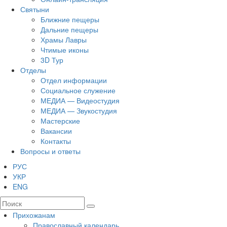
Святыни
Ближние пещеры
Дальние пещеры
Храмы Лавры
Чтимые иконы
3D Тур
Отделы
Отдел информации
Социальное служение
МЕДИА — Видеостудия
МЕДИА — Звукостудия
Мастерские
Вакансии
Контакты
Вопросы и ответы
РУС
УКР
ENG
Прихожанам
Православный календарь