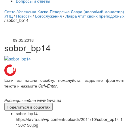
Вопросы и ответы
нлайн трансляция |
12 сентября
Свято-Успенська Києво-Печерська Лавра (чоловічий монастир)
УПЦ
/
Новости
/
Богослужения
/
Лавра чтит своих преподобных
Название трансляции
/
sobor_bp14
09.05.2018
sobor_bp14
Если вы нашли ошибку, пожалуйста, выделите фрагмент
текста и нажмите
Ctrl+Enter
.
Редакция сайта www.lavra.ua
Поделиться в соцсетях
sobor_bp14
https://lavra.ua/wp-content/uploads/2011/10/sobor_bp14-1-
150x150.jpg