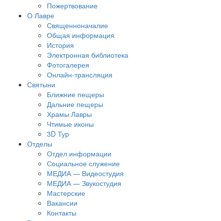
Пожертвование
О Лавре
Священноначалие
Общая информация
История
Электронная библиотека
Фотогалерея
Онлайн-трансляция
Святыни
Ближние пещеры
Дальние пещеры
Храмы Лавры
Чтимые иконы
3D Тур
Отделы
Отдел информации
Социальное служение
МЕДИА — Видеостудия
МЕДИА — Звукостудия
Мастерские
Вакансии
Контакты