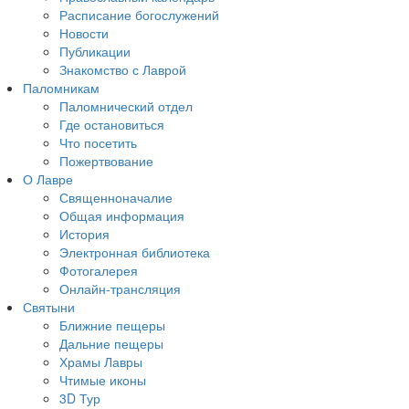
Расписание богослужений
Новости
Публикации
Знакомство с Лаврой
Паломникам
Паломнический отдел
Где остановиться
Что посетить
Пожертвование
О Лавре
Священноначалие
Общая информация
История
Электронная библиотека
Фотогалерея
Онлайн-трансляция
Святыни
Ближние пещеры
Дальние пещеры
Храмы Лавры
Чтимые иконы
3D Тур