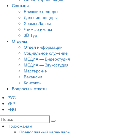
Святыни
Ближние пещеры
Дальние пещеры
Храмы Лавры
Чтимые иконы
3D Тур
Отделы
Отдел информации
Социальное служение
МЕДИА — Видеостудия
МЕДИА — Звукостудия
Мастерские
Вакансии
Контакты
Вопросы и ответы
РУС
УКР
ENG
Прихожанам
Православный календарь