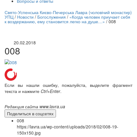
Вопросы и ответы
нлайн трансляция |
12 сентября
Свято-Успенська Києво-Печерська Лавра (чоловічий монастир)
УПЦ
/
Новости
/
Богослужения
/
«Когда человек приучает себя
Название трансляции
к воздержанию, ему становится легко на душе…»
/
008
20.02.2018
008
Если вы нашли ошибку, пожалуйста, выделите фрагмент
текста и нажмите
Ctrl+Enter
.
Редакция сайта www.lavra.ua
Поделиться в соцсетях
008
https://lavra.ua/wp-content/uploads/2018/02/008-19-
150x150.jpg