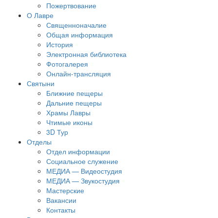
Пожертвование
О Лавре
Священноначалие
Общая информация
История
Электронная библиотека
Фотогалерея
Онлайн-трансляция
Святыни
Ближние пещеры
Дальние пещеры
Храмы Лавры
Чтимые иконы
3D Тур
Отделы
Отдел информации
Социальное служение
МЕДИА — Видеостудия
МЕДИА — Звукостудия
Мастерские
Вакансии
Контакты