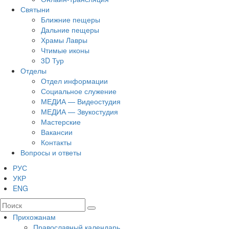
Святыни
Ближние пещеры
Дальние пещеры
Храмы Лавры
Чтимые иконы
3D Тур
Отделы
Отдел информации
Социальное служение
МЕДИА — Видеостудия
МЕДИА — Звукостудия
Мастерские
Вакансии
Контакты
Вопросы и ответы
РУС
УКР
ENG
Прихожанам
Православный календарь