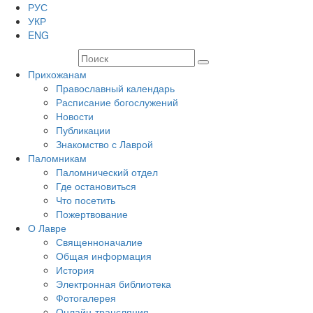
РУС
УКР
ENG
Прихожанам
Православный календарь
Расписание богослужений
Новости
Публикации
Знакомство с Лаврой
Паломникам
Паломнический отдел
Где остановиться
Что посетить
Пожертвование
О Лавре
Священноначалие
Общая информация
История
Электронная библиотека
Фотогалерея
Онлайн-трансляция