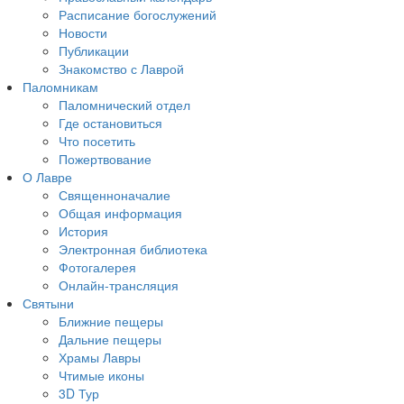
Расписание богослужений
Новости
Публикации
Знакомство с Лаврой
Паломникам
Паломнический отдел
Где остановиться
Что посетить
Пожертвование
О Лавре
Священноначалие
Общая информация
История
Электронная библиотека
Фотогалерея
Онлайн-трансляция
Святыни
Ближние пещеры
Дальние пещеры
Храмы Лавры
Чтимые иконы
3D Тур