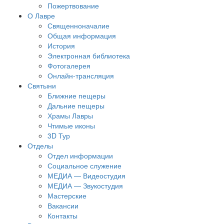
Пожертвование
О Лавре
Священноначалие
Общая информация
История
Электронная библиотека
Фотогалерея
Онлайн-трансляция
Святыни
Ближние пещеры
Дальние пещеры
Храмы Лавры
Чтимые иконы
3D Тур
Отделы
Отдел информации
Социальное служение
МЕДИА — Видеостудия
МЕДИА — Звукостудия
Мастерские
Вакансии
Контакты