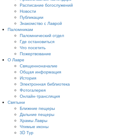
Расписание богослужений
Новости
Публикации
Знакомство с Лаврой
Паломникам
Паломнический отдел
Где остановиться
Что посетить
Пожертвование
О Лавре
Священноначалие
Общая информация
История
Электронная библиотека
Фотогалерея
Онлайн-трансляция
Святыни
Ближние пещеры
Дальние пещеры
Храмы Лавры
Чтимые иконы
3D Тур