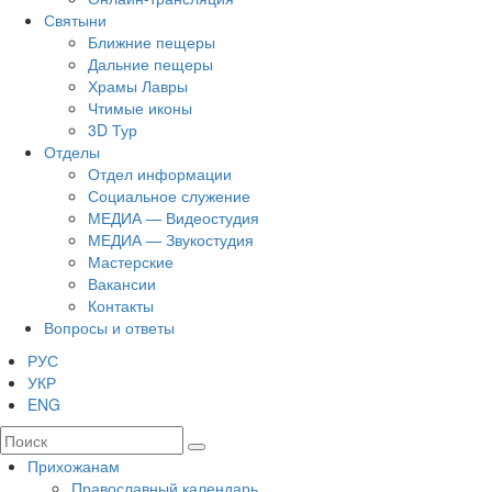
Святыни
Ближние пещеры
Дальние пещеры
Храмы Лавры
Чтимые иконы
3D Тур
Отделы
Отдел информации
Социальное служение
МЕДИА — Видеостудия
МЕДИА — Звукостудия
Мастерские
Вакансии
Контакты
Вопросы и ответы
РУС
УКР
ENG
Прихожанам
Православный календарь