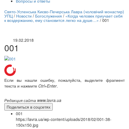
Вопросы и ответы
нлайн трансляция |
12 сентября
Свято-Успенська Києво-Печерська Лавра (чоловічий монастир)
УПЦ
/
Новости
/
Богослужения
/
«Когда человек приучает себя
Название трансляции
к воздержанию, ему становится легко на душе…»
/
001
19.02.2018
001
Если вы нашли ошибку, пожалуйста, выделите фрагмент
текста и нажмите
Ctrl+Enter
.
Редакция сайта www.lavra.ua
Поделиться в соцсетях
001
https://lavra.ua/wp-content/uploads/2018/02/001-38-
150x150.jpg