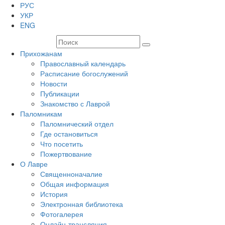
РУС
УКР
ENG
Прихожанам
Православный календарь
Расписание богослужений
Новости
Публикации
Знакомство с Лаврой
Паломникам
Паломнический отдел
Где остановиться
Что посетить
Пожертвование
О Лавре
Священноначалие
Общая информация
История
Электронная библиотека
Фотогалерея
Онлайн-трансляция