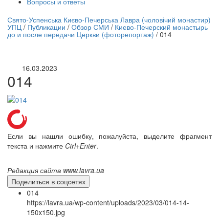
Вопросы и ответы
нлайн трансляция |
12 сентября
Свято-Успенська Києво-Печерська Лавра (чоловічий монастир)
УПЦ
/
Публикации
/
Обзор СМИ
/
Киево-Печерский монастырь
Название трансляции
до и после передачи Церкви (фоторепортаж)
/
014
16.03.2023
014
Если вы нашли ошибку, пожалуйста, выделите фрагмент
текста и нажмите
Ctrl+Enter
.
Редакция сайта www.lavra.ua
Поделиться в соцсетях
014
https://lavra.ua/wp-content/uploads/2023/03/014-14-
150x150.jpg