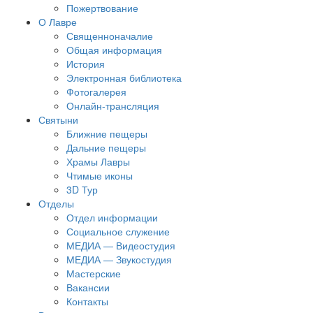
Пожертвование
О Лавре
Священноначалие
Общая информация
История
Электронная библиотека
Фотогалерея
Онлайн-трансляция
Святыни
Ближние пещеры
Дальние пещеры
Храмы Лавры
Чтимые иконы
3D Тур
Отделы
Отдел информации
Социальное служение
МЕДИА — Видеостудия
МЕДИА — Звукостудия
Мастерские
Вакансии
Контакты