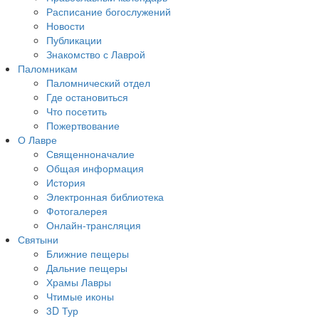
Расписание богослужений
Новости
Публикации
Знакомство с Лаврой
Паломникам
Паломнический отдел
Где остановиться
Что посетить
Пожертвование
О Лавре
Священноначалие
Общая информация
История
Электронная библиотека
Фотогалерея
Онлайн-трансляция
Святыни
Ближние пещеры
Дальние пещеры
Храмы Лавры
Чтимые иконы
3D Тур