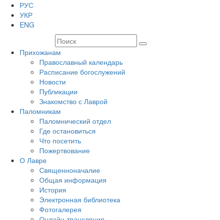
РУС
УКР
ENG
Прихожанам
Православный календарь
Расписание богослужений
Новости
Публикации
Знакомство с Лаврой
Паломникам
Паломнический отдел
Где остановиться
Что посетить
Пожертвование
О Лавре
Священноначалие
Общая информация
История
Электронная библиотека
Фотогалерея
Онлайн-трансляция