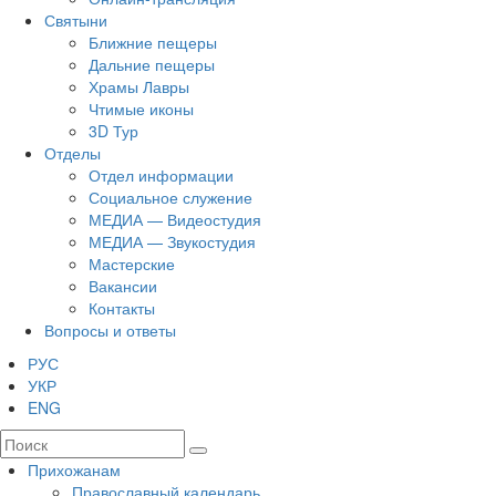
Святыни
Ближние пещеры
Дальние пещеры
Храмы Лавры
Чтимые иконы
3D Тур
Отделы
Отдел информации
Социальное служение
МЕДИА — Видеостудия
МЕДИА — Звукостудия
Мастерские
Вакансии
Контакты
Вопросы и ответы
РУС
УКР
ENG
Прихожанам
Православный календарь