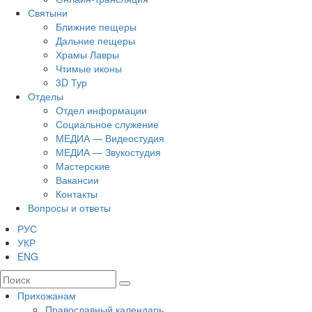
Святыни
Ближние пещеры
Дальние пещеры
Храмы Лавры
Чтимые иконы
3D Тур
Отделы
Отдел информации
Социальное служение
МЕДИА — Видеостудия
МЕДИА — Звукостудия
Мастерские
Вакансии
Контакты
Вопросы и ответы
РУС
УКР
ENG
Прихожанам
Православный календарь