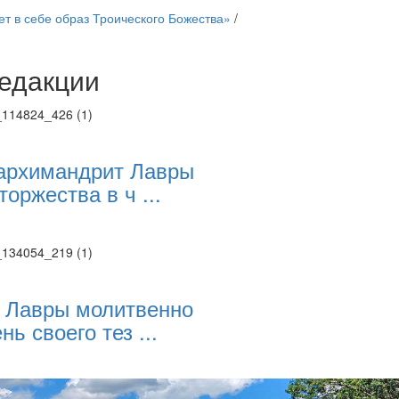
т в себе образ Троического Божества»
/
едакции
Веб-камеры
ие трансляции
ие трансляции
ие трансляции
ие трансляции
архимандрит Лавры
ие трансляции
торжества в ч ...
ие трансляции
ие трансляции
ие трансляции
 Лавры молитвенно
нь своего тез ...