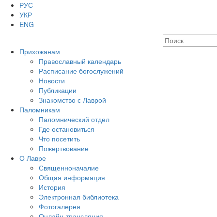
РУС
УКР
ENG
Прихожанам
Православный календарь
Расписание богослужений
Новости
Публикации
Знакомство с Лаврой
Паломникам
Паломнический отдел
Где остановиться
Что посетить
Пожертвование
О Лавре
Священноначалие
Общая информация
История
Электронная библиотека
Фотогалерея
Онлайн-трансляция