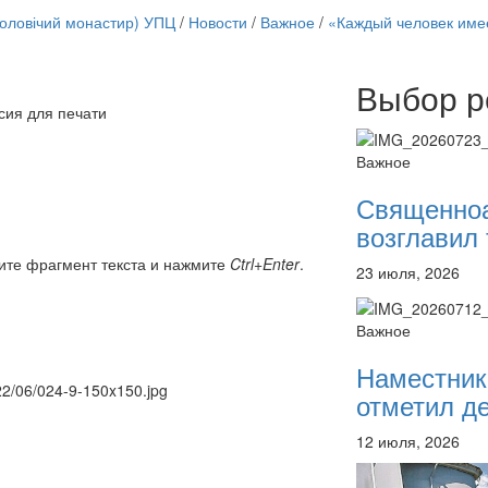
чоловічий монастир) УПЦ
/
Новости
/
Важное
/
«Каждый человек имее
Выбор р
Онлайн трансляции
сия для печати
12 сентября 2015
Назван
12 сентября 2015
Назван
Важное
12 сентября 2015
Назван
12 сентября 2015
Назван
Священно
12 сентября 2015
Назван
возглавил 
12 сентября 2015
Назван
12 сентября 2015
Назван
ите фрагмент текста и нажмите
Ctrl+Enter
.
23 июля, 2026
12 сентября 2015
Назван
Перейти к архиву
Важное
Наместник
022/06/024-9-150x150.jpg
отметил де
12 июля, 2026