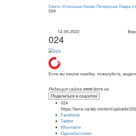
нлайн трансляция |
12 сентября
Свято-Успенська Києво-Печерська Лавра (
024
Название трансляции
12.06.2022
Вер
024
Если вы нашли ошибку, пожалуйста, выдел
Редакция сайта www.lavra.ua
Поделиться в соцсетях
024
https://lavra.ua/wp-content/uploads/2
Facebook
Twitter
ВКонтакте
Одноклассники