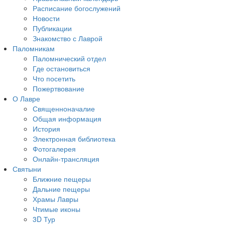
Расписание богослужений
Новости
Публикации
Знакомство с Лаврой
Паломникам
Паломнический отдел
Где остановиться
Что посетить
Пожертвование
О Лавре
Священноначалие
Общая информация
История
Электронная библиотека
Фотогалерея
Онлайн-трансляция
Святыни
Ближние пещеры
Дальние пещеры
Храмы Лавры
Чтимые иконы
3D Тур