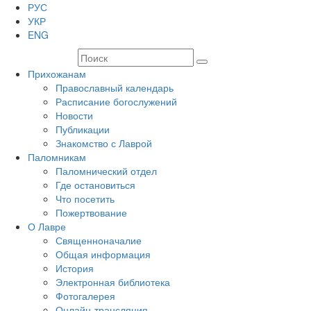
РУС
УКР
ENG
Прихожанам
Православный календарь
Расписание богослужений
Новости
Публикации
Знакомство с Лаврой
Паломникам
Паломнический отдел
Где остановиться
Что посетить
Пожертвование
О Лавре
Священноначалие
Общая информация
История
Электронная библиотека
Фотогалерея
Онлайн-трансляция