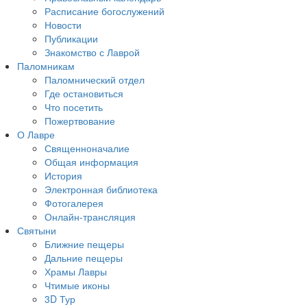
Расписание богослужений
Новости
Публикации
Знакомство с Лаврой
Паломникам
Паломнический отдел
Где остановиться
Что посетить
Пожертвование
О Лавре
Священноначалие
Общая информация
История
Электронная библиотека
Фотогалерея
Онлайн-трансляция
Святыни
Ближние пещеры
Дальние пещеры
Храмы Лавры
Чтимые иконы
3D Тур