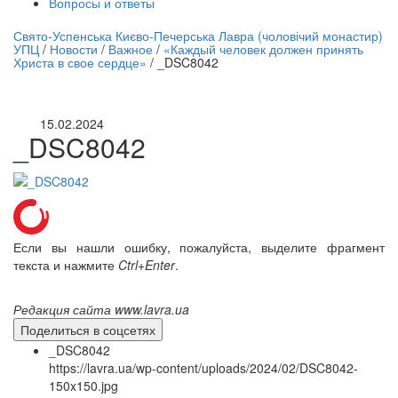
Вопросы и ответы
нлайн трансляция |
12 сентября
Свято-Успенська Києво-Печерська Лавра (чоловічий монастир)
УПЦ
/
Новости
/
Важное
/
«Каждый человек должен принять
Название трансляции
Христа в свое сердце»
/
_DSC8042
15.02.2024
_DSC8042
Если вы нашли ошибку, пожалуйста, выделите фрагмент
текста и нажмите
Ctrl+Enter
.
Редакция сайта www.lavra.ua
Поделиться в соцсетях
_DSC8042
https://lavra.ua/wp-content/uploads/2024/02/DSC8042-
150x150.jpg