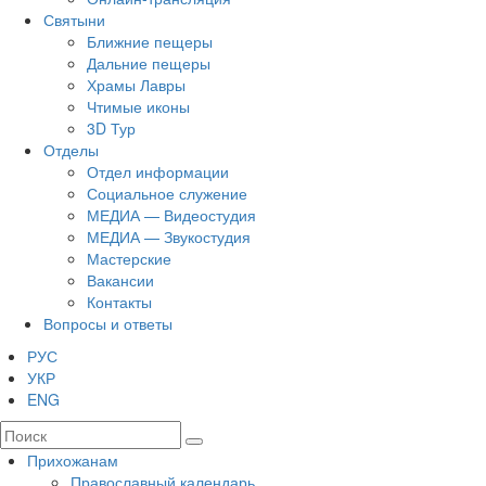
Святыни
Ближние пещеры
Дальние пещеры
Храмы Лавры
Чтимые иконы
3D Тур
Отделы
Отдел информации
Социальное служение
МЕДИА — Видеостудия
МЕДИА — Звукостудия
Мастерские
Вакансии
Контакты
Вопросы и ответы
РУС
УКР
ENG
Прихожанам
Православный календарь