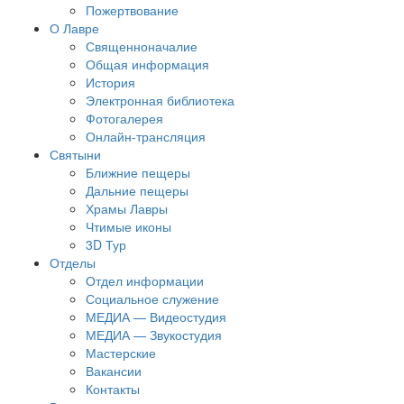
Пожертвование
О Лавре
Священноначалие
Общая информация
История
Электронная библиотека
Фотогалерея
Онлайн-трансляция
Святыни
Ближние пещеры
Дальние пещеры
Храмы Лавры
Чтимые иконы
3D Тур
Отделы
Отдел информации
Социальное служение
МЕДИА — Видеостудия
МЕДИА — Звукостудия
Мастерские
Вакансии
Контакты