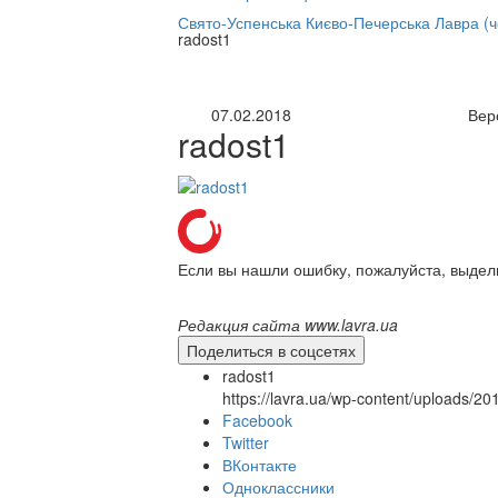
нлайн трансляция |
12 сентября
Свято-Успенська Києво-Печерська Лавра (
radost1
Название трансляции
07.02.2018
Вер
radost1
Если вы нашли ошибку, пожалуйста, выдел
Редакция сайта www.lavra.ua
Поделиться в соцсетях
radost1
https://lavra.ua/wp-content/uploads/2
Facebook
Twitter
ВКонтакте
Одноклассники