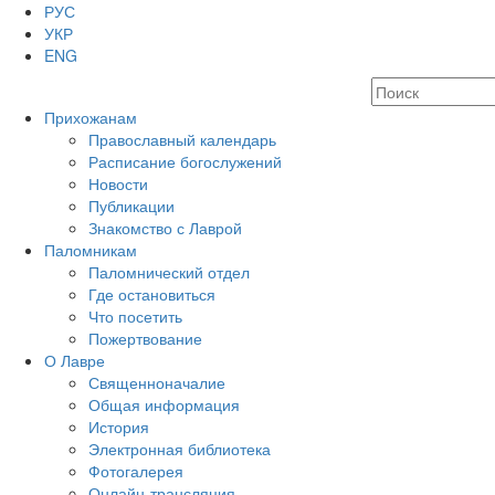
РУС
УКР
ENG
Прихожанам
Православный календарь
Расписание богослужений
Новости
Публикации
Знакомство с Лаврой
Паломникам
Паломнический отдел
Где остановиться
Что посетить
Пожертвование
О Лавре
Священноначалие
Общая информация
История
Электронная библиотека
Фотогалерея
Онлайн-трансляция