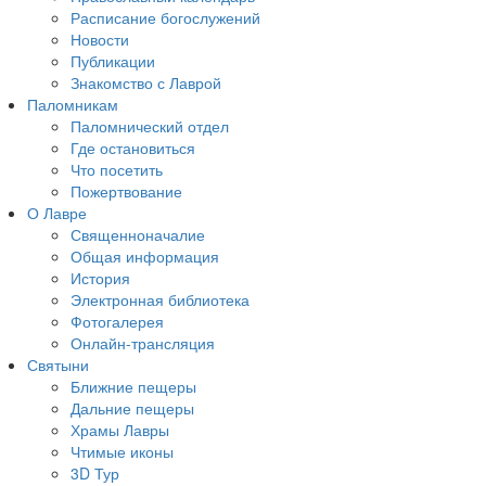
Расписание богослужений
Новости
Публикации
Знакомство с Лаврой
Паломникам
Паломнический отдел
Где остановиться
Что посетить
Пожертвование
О Лавре
Священноначалие
Общая информация
История
Электронная библиотека
Фотогалерея
Онлайн-трансляция
Святыни
Ближние пещеры
Дальние пещеры
Храмы Лавры
Чтимые иконы
3D Тур