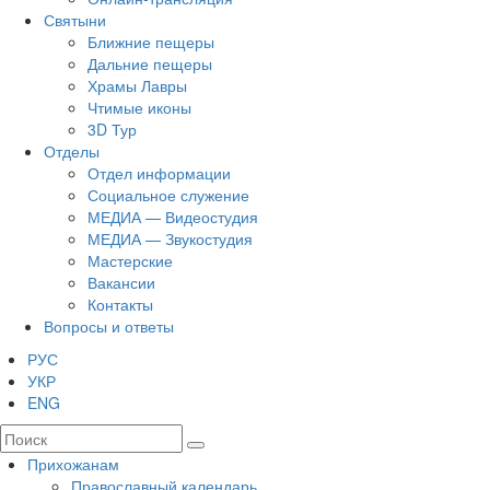
Святыни
Ближние пещеры
Дальние пещеры
Храмы Лавры
Чтимые иконы
3D Тур
Отделы
Отдел информации
Социальное служение
МЕДИА — Видеостудия
МЕДИА — Звукостудия
Мастерские
Вакансии
Контакты
Вопросы и ответы
РУС
УКР
ENG
Прихожанам
Православный календарь