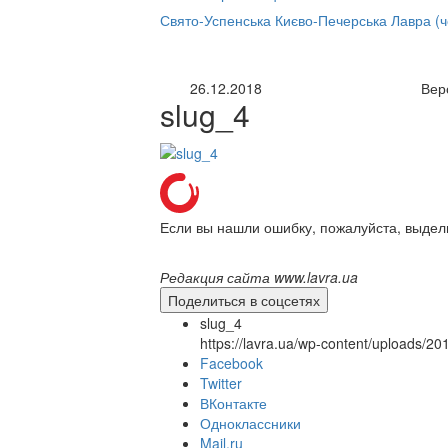
нлайн трансляция |
12 сентября
Свято-Успенська Києво-Печерська Лавра (
Название трансляции
26.12.2018
Вер
slug_4
Если вы нашли ошибку, пожалуйста, выдел
Редакция сайта www.lavra.ua
Поделиться в соцсетях
slug_4
https://lavra.ua/wp-content/uploads/2
Facebook
Twitter
ВКонтакте
Одноклассники
Mail.ru