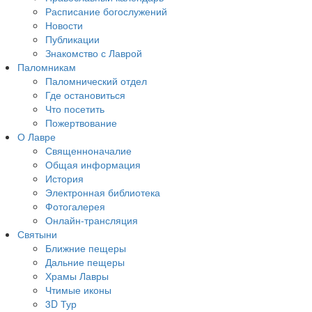
Расписание богослужений
Новости
Публикации
Знакомство с Лаврой
Паломникам
Паломнический отдел
Где остановиться
Что посетить
Пожертвование
О Лавре
Священноначалие
Общая информация
История
Электронная библиотека
Фотогалерея
Онлайн-трансляция
Святыни
Ближние пещеры
Дальние пещеры
Храмы Лавры
Чтимые иконы
3D Тур