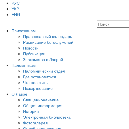
РУС
УКР
ENG
Прихожанам
Православный календарь
Расписание богослужений
Новости
Публикации
Знакомство с Лаврой
Паломникам
Паломнический отдел
Где остановиться
Что посетить
Пожертвование
О Лавре
Священноначалие
Общая информация
История
Электронная библиотека
Фотогалерея
Онлайн-трансляция