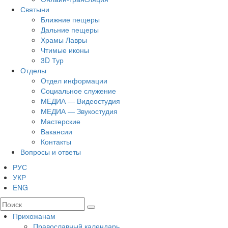
Святыни
Ближние пещеры
Дальние пещеры
Храмы Лавры
Чтимые иконы
3D Тур
Отделы
Отдел информации
Социальное служение
МЕДИА — Видеостудия
МЕДИА — Звукостудия
Мастерские
Вакансии
Контакты
Вопросы и ответы
РУС
УКР
ENG
Прихожанам
Православный календарь