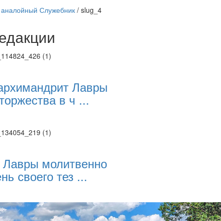
 аналойный Служебник
/
slug_4
едакции
Веб-камеры
ие трансляции
ие трансляции
ие трансляции
архимандрит Лавры
ие трансляции
торжества в ч ...
ие трансляции
ие трансляции
ие трансляции
ие трансляции
 Лавры молитвенно
нь своего тез ...