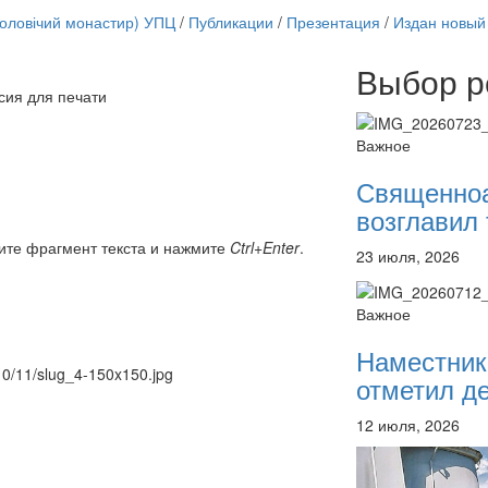
чоловічий монастир) УПЦ
/
Публикации
/
Презентация
/
Издан новый
Выбор р
сия для печати
Онлайн трансляции
12 сентября 2015
Назван
Важное
12 сентября 2015
Назван
12 сентября 2015
Назван
Священно
12 сентября 2015
Назван
возглавил 
12 сентября 2015
Назван
12 сентября 2015
Назван
ите фрагмент текста и нажмите
Ctrl+Enter
.
23 июля, 2026
12 сентября 2015
Назван
12 сентября 2015
Назван
Перейти к архиву
Важное
Наместник
010/11/slug_4-150x150.jpg
отметил де
12 июля, 2026