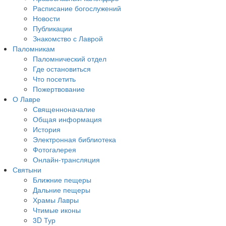
Расписание богослужений
Новости
Публикации
Знакомство с Лаврой
Паломникам
Паломнический отдел
Где остановиться
Что посетить
Пожертвование
О Лавре
Священноначалие
Общая информация
История
Электронная библиотека
Фотогалерея
Онлайн-трансляция
Святыни
Ближние пещеры
Дальние пещеры
Храмы Лавры
Чтимые иконы
3D Тур