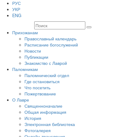
РУС
УКР
ENG
Прихожанам
Православный календарь
Расписание богослужений
Новости
Публикации
Знакомство с Лаврой
Паломникам
Паломнический отдел
Где остановиться
Что посетить
Пожертвование
О Лавре
Священноначалие
Общая информация
История
Электронная библиотека
Фотогалерея
Онлайн-трансляция