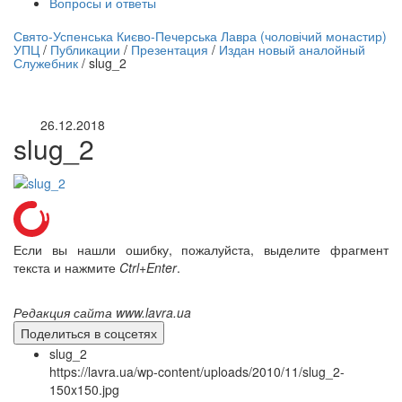
Вопросы и ответы
нлайн трансляция |
12 сентября
Свято-Успенська Києво-Печерська Лавра (чоловічий монастир)
УПЦ
/
Публикации
/
Презентация
/
Издан новый аналойный
Название трансляции
Служебник
/
slug_2
26.12.2018
slug_2
Если вы нашли ошибку, пожалуйста, выделите фрагмент
текста и нажмите
Ctrl+Enter
.
Редакция сайта www.lavra.ua
Поделиться в соцсетях
slug_2
https://lavra.ua/wp-content/uploads/2010/11/slug_2-
150x150.jpg