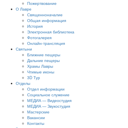
Пожертвование
О Лавре
Священноначалие
Общая информация
История
Электронная библиотека
Фотогалерея
Онлайн-трансляция
Святыни
Ближние пещеры
Дальние пещеры
Храмы Лавры
Чтимые иконы
3D Тур
Отделы
Отдел информации
Социальное служение
МЕДИА — Видеостудия
МЕДИА — Звукостудия
Мастерские
Вакансии
Контакты