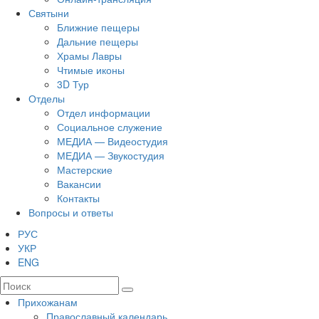
Святыни
Ближние пещеры
Дальние пещеры
Храмы Лавры
Чтимые иконы
3D Тур
Отделы
Отдел информации
Социальное служение
МЕДИА — Видеостудия
МЕДИА — Звукостудия
Мастерские
Вакансии
Контакты
Вопросы и ответы
РУС
УКР
ENG
Прихожанам
Православный календарь