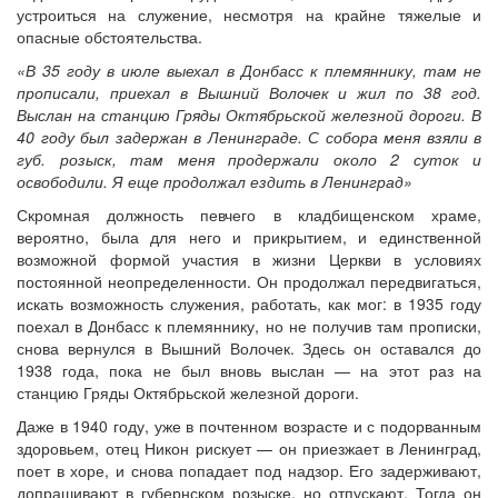
устроиться на служение, несмотря на крайне тяжелые и
опасные обстоятельства.
«В 35 году в июле выехал в Донбасс к племяннику, там не
прописали, приехал в Вышний Волочек и жил по 38 год.
Выслан на станцию Гряды Октябрьской железной дороги. В
40 году был задержан в Ленинграде. С собора меня взяли в
губ. розыск, там меня продержали около 2 суток и
освободили. Я еще продолжал ездить в Ленинград»
Скромная должность певчего в кладбищенском храме,
вероятно, была для него и прикрытием, и единственной
возможной формой участия в жизни Церкви в условиях
постоянной неопределенности. Он продолжал передвигаться,
искать возможность служения, работать, как мог: в 1935 году
поехал в Донбасс к племяннику, но не получив там прописки,
снова вернулся в Вышний Волочек. Здесь он оставался до
1938 года, пока не был вновь выслан — на этот раз на
станцию Гряды Октябрьской железной дороги.
Даже в 1940 году, уже в почтенном возрасте и с подорванным
здоровьем, отец Никон рискует — он приезжает в Ленинград,
поет в хоре, и снова попадает под надзор. Его задерживают,
допрашивают в губернском розыске, но отпускают. Тогда он