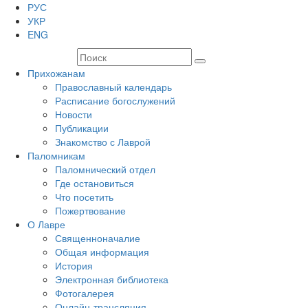
РУС
УКР
ENG
Прихожанам
Православный календарь
Расписание богослужений
Новости
Публикации
Знакомство с Лаврой
Паломникам
Паломнический отдел
Где остановиться
Что посетить
Пожертвование
О Лавре
Священноначалие
Общая информация
История
Электронная библиотека
Фотогалерея
Онлайн-трансляция