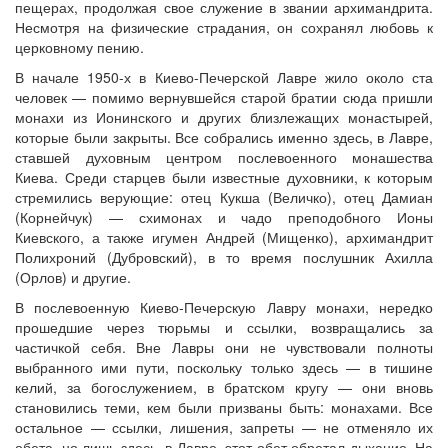
пещерах, продолжая свое служение в звании архимандрита.
Несмотря на физические страдания, он сохранял любовь к
церковному пению.
В начале 1950-х в Киево-Печерской Лавре жило около ста
человек — помимо вернувшейся старой братии сюда пришли
монахи из Ионинского и других близлежащих монастырей,
которые были закрыты. Все собрались именно здесь, в Лавре,
ставшей духовным центром послевоенного монашества
Киева. Среди старцев были известные духовники, к которым
стремились верующие: отец Кукша (Величко), отец Дамиан
(Корнейчук) — схимонах и чадо преподобного Ионы
Киевского, а также игумен Андрей (Мищенко), архимандрит
Полихроний (Дубровский), в то время послушник Ахилла
(Орлов) и другие.
В послевоенную Киево-Печерскую Лавру монахи, нередко
прошедшие через тюрьмы и ссылки, возвращались за
частичкой себя. Вне Лавры они не чувствовали полноты
выбранного ими пути, поскольку только здесь — в тишине
келий, за богослужением, в братском кругу — они вновь
становились теми, кем были призваны быть: монахами. Все
остальное — ссылки, лишения, запреты — не отменяло их
обета, но лишь здесь, в Лавре, этот обет обретал дыхание. На