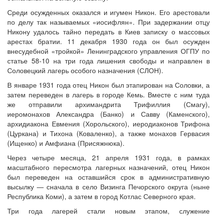
Среди осужденных оказался и игумен Никон. Его арестовали
по делу так называемых «иосифлян». При задержании отцу
Никону удалось тайно передать в Киев записку о массовых
арестах братии. 11 декабря 1930 года он был осужден
внесудебной «тройкой» Ленинградского управления ОГПУ по
статье 58-10 на три года лишения свободы и направлен в
Соловецкий лагерь особого назначения (СЛОН).
В январе 1931 года отец Никон был этапирован на Соловки, а
затем переведен в лагерь в городе Кемь. Вместе с ним туда
же отправили архимандрита Трифиллия (Смагу),
иеромонахов Александра (Банко) и Савву (Каменского),
архидиакона Евмения (Хорольского), иеродиаконов Трифона
(Цуркана) и Тихона (Коваленко), а также монахов Гервасия
(Ищенко) и Амфиана (Присяжнюка).
Через четыре месяца, 21 апреля 1931 года, в рамках
масштабного пересмотра лагерных назначений, отец Никон
был переведен на оставшийся срок в административную
высылку — сначала в село Визинга Печорского округа (ныне
Республика Коми), а затем в город Котлас Северного края.
Три года лагерей стали новым этапом, служение