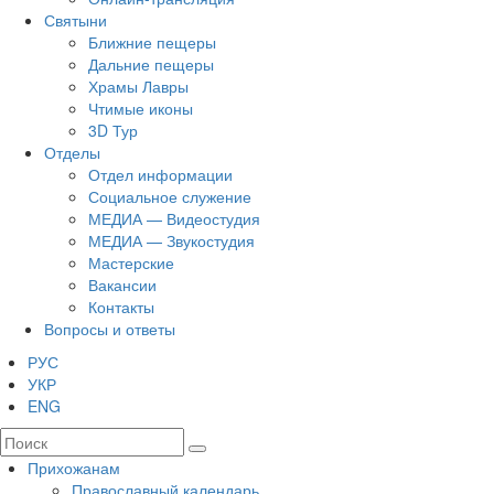
Святыни
Ближние пещеры
Дальние пещеры
Храмы Лавры
Чтимые иконы
3D Тур
Отделы
Отдел информации
Социальное служение
МЕДИА — Видеостудия
МЕДИА — Звукостудия
Мастерские
Вакансии
Контакты
Вопросы и ответы
РУС
УКР
ENG
Прихожанам
Православный календарь