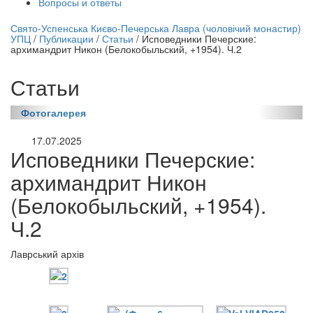
Вопросы и ответы
нлайн трансляция |
12 сентября
Свято-Успенська Києво-Печерська Лавра (чоловічий монастир)
УПЦ
/
Публикации
/
Статьи
/
Исповедники Печерские:
Название трансляции
архимандрит Никон (Белокобыльский, +1954). Ч.2
Статьи
Фотогалерея
17.07.2025
Исповедники Печерские:
архимандрит Никон
(Белокобыльский, +1954).
Ч.2
Лаврський архів