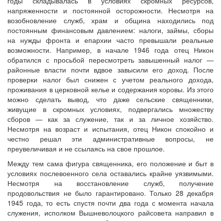
годы складывалась в условиях скромных ресурсов,
напряженности и постоянной осторожности. Несмотря на
возобновление служб, храм и община находились под
постоянным финансовым давлением: налоги, займы, сборы
на нужды фронта и епархии часто превышали реальные
возможности. Например, в начале 1946 года отец Никон
обратился с просьбой пересмотреть завышенный налог —
районные власти почти вдвое завысили его доход. После
проверки налог был снижен с учетом реального дохода,
проживания в церковной келье и содержания коровы. Из этого
можно сделать вывод, что даже сельские священники,
живущие в скромных условиях, подвергались множеству
сборов — как за служение, так и за личное хозяйство.
Несмотря на возраст и испытания, отец Никон спокойно и
честно решал эти административные вопросы, не
преувеличивая и не ссылаясь на свое прошлое.
Между тем сама фигура священника, его положение и быт в
условиях послевоенного села оставались крайне уязвимыми.
Несмотря на восстановление служб, получение
продовольствия не было гарантировано. Только 28 декабря
1945 года, то есть спустя почти два года с момента начала
служения, исполком Вышневолоцкого райсовета направил в