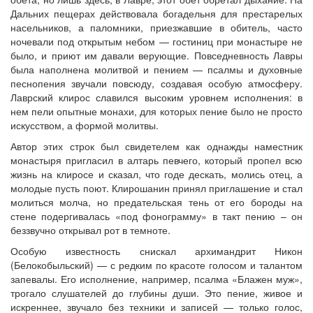
Дальних пещерах действовала богадельня для престарелых
насельников, а паломники, приезжавшие в обитель, часто
ночевали под открытым небом — гостиниц при монастыре не
было, и приют им давали верующие. Повседневность Лавры
была наполнена молитвой и пением — псалмы и духовные
песнопения звучали повсюду, создавая особую атмосферу.
Лаврский клирос славился высоким уровнем исполнения: в
нем пели опытные монахи, для которых пение было не просто
искусством, а формой молитвы.
Автор этих строк был свидетелем как однажды наместник
монастыря пригласил в алтарь певчего, который пропел всю
жизнь на клиросе и сказал, что годе дескать, молись отец, а
молодые пусть поют. Клирошанин принял приглашение и стал
молиться молча, но предательская тень от его бороды на
стене подергивалась «под фонограмму» в такт пению – он
беззвучно открывал рот в темноте.
Особую известность снискал архимандрит Никон
(Белокобыльский) — с редким по красоте голосом и талантом
запевалы. Его исполнение, например, псалма «Блажен муж»,
трогало слушателей до глубины души. Это пение, живое и
искреннее, звучало без техники и записей — только голос,