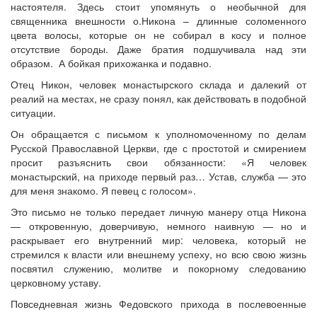
настоятеля. Здесь стоит упомянуть о необычной для
священника внешности о.Никона – длинные соломенного
цвета волосы, которые он не собирал в косу и полное
отсутствие бороды. Даже братия подшучивала над эти
образом. А бойкая прихожанка и подавно.
Отец Никон, человек монастырского склада и далекий от
реалий на местах, не сразу понял, как действовать в подобной
ситуации.
Он обращается с письмом к уполномоченному по делам
Русской Православной Церкви, где с простотой и смирением
просит разъяснить свои обязанности: «Я человек
монастырский, на приходе первый раз… Устав, служба — это
для меня знакомо. Я певец с голосом».
Это письмо не только передает личную манеру отца Никона
— откровенную, доверчивую, немного наивную — но и
раскрывает его внутренний мир: человека, который не
стремился к власти или внешнему успеху, но всю свою жизнь
посвятил служению, молитве и покорному следованию
церковному уставу.
Повседневная жизнь Федовского прихода в послевоенные