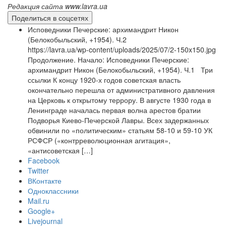
Редакция сайта www.lavra.ua
Поделиться в соцсетях
Исповедники Печерские: архимандрит Никон
(Белокобыльский, +1954). Ч.2
https://lavra.ua/wp-content/uploads/2025/07/2-150x150.jpg
Продолжение. Начало: Исповедники Печерские:
архимандрит Никон (Белокобыльский, +1954). Ч.1 Три
ссылки К концу 1920-х годов советская власть
окончательно перешла от административного давления
на Церковь к открытому террору. В августе 1930 года в
Ленинграде началась первая волна арестов братии
Подворья Киево-Печерской Лавры. Всех задержанных
обвинили по «политическим» статьям 58-10 и 59-10 УК
РСФСР («контрреволюционная агитация»,
«антисоветская […]
Facebook
Twitter
ВКонтакте
Одноклассники
Mail.ru
Google+
Livejournal