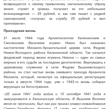
возвращается к своему привычному скитальческому образу
жизни: служит в храмах, получает за это небольшое
вознаграждение — 25 рублей, и, как сам пишет с редкой
самоиронией, «получал за службу 25 рублей и жил
припеваючи».
Приходская жизнь
21 июля 1944 года Архиепископом Калининским и
Смоленским Василием игумен Никон был назначен
настоятелем Михаило-Архангельской церкви села Федово
Нижне-Волоцкого района Калининской области. Так начался
федовский период жизни игумена Никона — один из самых
мирных в его судьбе за последнее десятилетие. Вернувшись к
церковному служению в селе Федово Вышневолоцкого
района, он стал частью вновь ожившего прихода Архангела
Михаила, который, несмотря на официальную регистрацию
только в августе 1944 года, уже с 1943-го вновь собирал
верующих на богослужения.
«22 июня 1941 года война и 10 октября 1941 года я
эвакуировался в Калининскую область. В Вышнем Волочке
меня не прописали, был как раз приказ главно-командования
Северо-Западного фронта (? слово не разборчиво) не