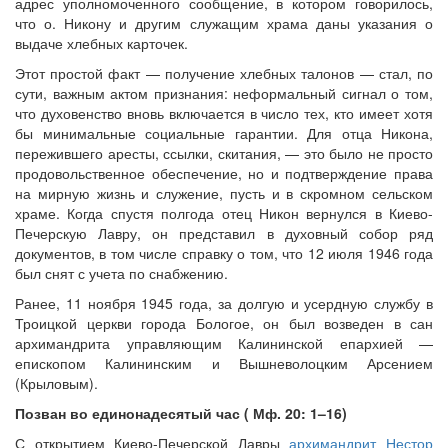
адрес уполномоченного сообщение, в котором говорилось,
что о. Никону и другим служащим храма даны указания о
выдаче хлебных карточек.
Этот простой факт — получение хлебных талонов — стал, по
сути, важным актом признания: неформальный сигнал о том,
что духовенство вновь включается в число тех, кто имеет хотя
бы минимальные социальные гарантии. Для отца Никона,
пережившего аресты, ссылки, скитания, — это было не просто
продовольственное обеспечение, но и подтверждение права
на мирную жизнь и служение, пусть и в скромном сельском
храме. Когда спустя полгода отец Никон вернулся в Киево-
Печерскую Лавру, он представил в духовный собор ряд
документов, в том числе справку о том, что 12 июля 1946 года
был снят с учета по снабжению.
Ранее, 11 ноября 1945 года, за долгую и усердную службу в
Троицкой церкви города Бологое, он был возведен в сан
архимандрита управляющим Калининской епархией —
епископом Калининским и Вышневолоцким Арсением
(Крыловым).
Позван во единонадесятый час ( Мф. 20: 1–16)
С открытием Киево-Печерской Лавры
архимандрит Нестор