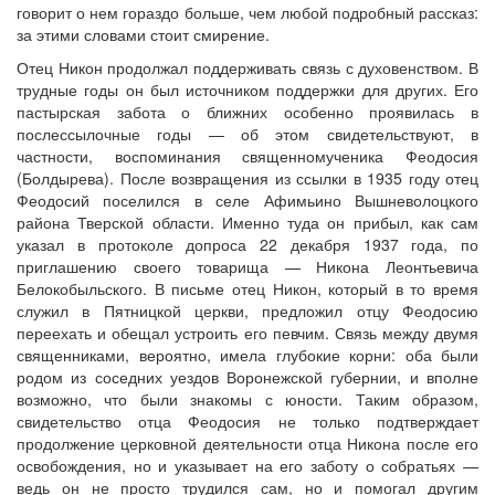
говорит о нем гораздо больше, чем любой подробный рассказ:
за этими словами стоит смирение.
Отец Никон продолжал поддерживать связь с духовенством. В
трудные годы он был источником поддержки для других. Его
пастырская забота о ближних особенно проявилась в
послессылочные годы — об этом свидетельствуют, в
частности, воспоминания священномученика Феодосия
(Болдырева). После возвращения из ссылки в 1935 году отец
Феодосий поселился в селе Афимьино Вышневолоцкого
района Тверской области. Именно туда он прибыл, как сам
указал в протоколе допроса 22 декабря 1937 года, по
приглашению своего товарища — Никона Леонтьевича
Белокобыльского. В письме отец Никон, который в то время
служил в Пятницкой церкви, предложил отцу Феодосию
переехать и обещал устроить его певчим. Связь между двумя
священниками, вероятно, имела глубокие корни: оба были
родом из соседних уездов Воронежской губернии, и вполне
возможно, что были знакомы с юности. Таким образом,
свидетельство отца Феодосия не только подтверждает
продолжение церковной деятельности отца Никона после его
освобождения, но и указывает на его заботу о собратьях —
ведь он не просто трудился сам, но и помогал другим