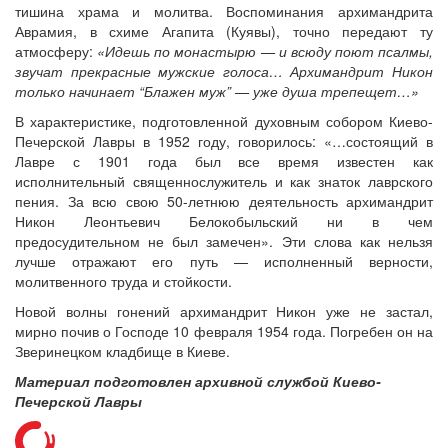
тишина храма и молитва. Воспоминания архимандрита
Аврамия, в схиме Агапита (Куявы), точно передают ту
атмосферу:
«Идешь по монастырю — и всюду поют псалмы,
звучат прекрасные мужские голоса… Архимандрит Никон
только начинает “Блажен муж” — уже душа трепещет…»
В характеристике, подготовленной духовным собором Киево-
Печерской Лавры в 1952 году, говорилось: «…состоящий в
Лавре с 1901 года был все время известен как
исполнительный священнослужитель и как знаток лаврского
пения. За всю свою 50-летнюю деятельность архимандрит
Никон Леонтьевич Белокобыльский ни в чем
предосудительном не был замечен». Эти слова как нельзя
лучше отражают его путь — исполненный верности,
молитвенного труда и стойкости.
Новой волны гонений архимандрит Никон уже не застал,
мирно почив о Господе 10 февраля 1954 года. Погребен он на
Зверинецком кладбище в Киеве.
Материал подготовлен архивной службой Киево-
Печерской Лавры