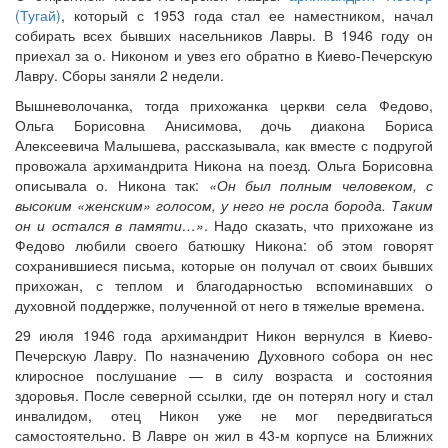
(Тугай)
, который с 1953 года стал ее наместником, начал
собирать всех бывших насельников Лавры. В 1946 году он
приехал за о. Никоном и увез его обратно в Киево-Печерскую
Лавру. Сборы заняли 2 недели.
Вышневолочанка, тогда прихожанка церкви села Федово,
Ольга Борисовна Анисимова, дочь диакона Бориса
Алексеевича Малышева, рассказывала, как вместе с подругой
провожала архимандрита Никона на поезд. Ольга Борисовна
описывала о. Никона так:
«Он был полным человеком, с
высоким «женским» голосом, у него не росла борода. Таким
он и остался в памяти…»
. Надо сказать, что прихожане из
Федово любили своего батюшку Никона: об этом говорят
сохранившиеся письма, которые он получал от своих бывших
прихожан, с теплом и благодарностью вспоминавших о
духовной поддержке, полученной от него в тяжелые времена.
29 июля 1946 года архимандрит Никон вернулся в Киево-
Печерскую Лавру. По назначению Духовного собора он нес
клиросное послушание — в силу возраста и состояния
здоровья. После северной ссылки, где он потерял ногу и стал
инвалидом, отец Никон уже не мог передвигаться
самостоятельно. В Лавре он жил в 43-м корпусе на Ближних