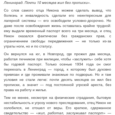
Ленинград. Почти 10 месяцев жил без прописки».
Со слов самого отца Никона можем сделать вывод, что
болезнь и инвалидность сделали его неинтересным для
лагерной системы — его освободили условно-досрочно. Но
даже после освобождения жизнь оставалась крайне трудной:
ему выдали временный паспорт всего на три месяца, и отец
Никон оказался фактически без гражданских прав, с
ограничением свободы передвижения — не только из-за
утраты ноги, но и по статусу.
Он вернулся на юг, в Новгород, где прожил два месяца,
работая печником при милиции, чтобы «заслужить» себе хотя
бы годовой паспорт. Только осенью 1934 года он смог
переехать в Ленинград — город, к которому был духовно
привязан и где проживали знакомые по подворью. Но и там
условия не стали легче: почти десять месяцев он жил без
прописки, а значит — под постоянной угрозой ареста, без
права на работу и жилье.
Тем не менее, несмотря на физические страдания, бытовую
нестабильность и угрозу нового преследования, отец Никон не
озлобился, не отошел от веры. Его краткое, сдержанное
свидетельство —
«жил, работал, заслуживал паспорт»
—