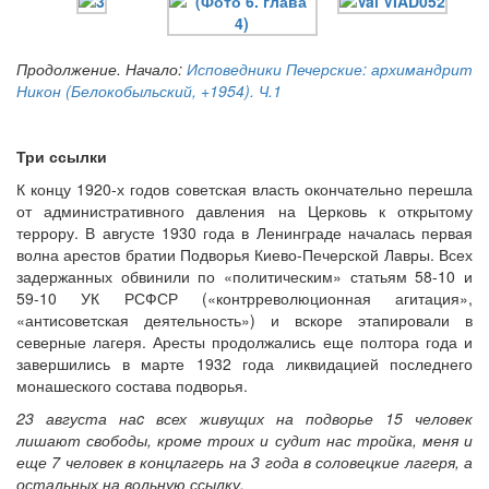
Продолжение. Начало:
Исповедники Печерские: архимандрит
Никон (Белокобыльский, +1954). Ч.1
Онлайн трансляции
Веб-камеры
12 сентября 2015
Название трансляции
12 сентября 2015
Название трансляции
Три ссылки
12 сентября 2015
Название трансляции
12 сентября 2015
Название трансляции
К концу 1920-х годов советская власть окончательно перешла
12 сентября 2015
Название трансляции
от административного давления на Церковь к открытому
12 сентября 2015
Название трансляции
террору. В августе 1930 года в Ленинграде началась первая
12 сентября 2015
Название трансляции
волна арестов братии Подворья Киево-Печерской Лавры. Всех
12 сентября 2015
Название трансляции
задержанных обвинили по «политическим» статьям 58-10 и
59-10 УК РСФСР («контрреволюционная агитация»,
Перейти к архиву
«антисоветская деятельность») и вскоре этапировали в
северные лагеря. Аресты продолжались еще полтора года и
завершились в марте 1932 года ликвидацией последнего
монашеского состава подворья.
23 августа наc всех живущих на подворье 15 человек
лишают свободы, кроме троих и судит нас тройка, меня и
еще 7 человек в концлагерь на 3 года в соловецкие лагеря, а
остальных на вольную ссылку.