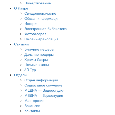
Пожертвование
О Лавре
Священноначалие
Общая информация
История
Электронная библиотека
Фотогалерея
Онлайн-трансляция
Святыни
Ближние пещеры
Дальние пещеры
Храмы Лавры
Чтимые иконы
3D Тур
Отделы
Отдел информации
Социальное служение
МЕДИА — Видеостудия
МЕДИА — Звукостудия
Мастерские
Вакансии
Контакты