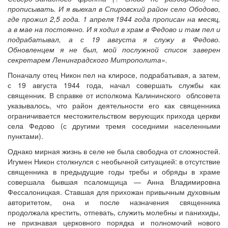
прописывать. И я выехал в Спировский район село Ободово,
где прожил 2,5 года. 1 апреля 1944 года прописан на месяц,
а в мае на постоянно. И я ходил в храм в Федово и там пел и
подрабатывал, а с 19 августа я служу в Федово.
Обновленцем я не был, мой послужной список заверен
секретарем Ленинградского Митрополита».
Поначалу отец Никон пел на клиросе, подрабатывая, а затем,
с 19 августа 1944 года, начал совершать службы как
священник. В справке от исполкома Калининского облсовета
указывалось, что район деятельности его как священника
ограничивается местожительством верующих прихода церкви
села Федово (с другими тремя соседними населенными
пунктами).
Однако мирная жизнь в селе не была свободна от сложностей.
Игумен Никон столкнулся с необычной ситуацией: в отсутствие
священника в предыдущие годы требы и обряды в храме
совершала бывшая псаломщица — Анна Владимировна
Фессалоницкая. Ставшая для прихожан привычным духовным
авторитетом, она и после назначения священника
продолжала крестить, отпевать, служить молебны и панихиды,
не признавая церковного порядка и полномочий нового