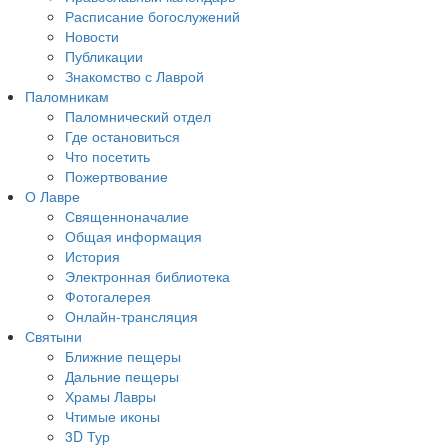
Расписание богослужений
Новости
Публикации
Знакомство с Лаврой
Паломникам
Паломнический отдел
Где остановиться
Что посетить
Пожертвование
О Лавре
Священноначалие
Общая информация
История
Электронная библиотека
Фотогалерея
Онлайн-трансляция
Святыни
Ближние пещеры
Дальние пещеры
Храмы Лавры
Чтимые иконы
3D Тур